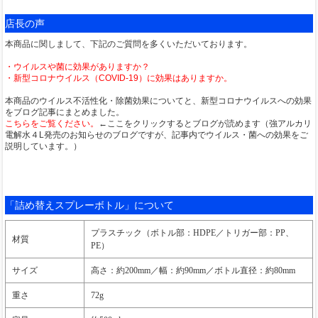
店長の声
本商品に関しまして、下記のご質問を多くいただいております。
・ウイルスや菌に効果がありますか？
・新型コロナウイルス（COVID-19）に効果はありますか。
本商品のウイルス不活性化・除菌効果についてと、新型コロナウイルスへの効果
をブログ記事にまとめました。
こちらをご覧ください。
←ここをクリックするとブログが読めます（強アルカリ
電解水４L発売のお知らせのブログですが、記事内でウイルス・菌への効果をご
説明しています。）
「詰め替えスプレーボトル」について
プラスチック（ボトル部：HDPE／トリガー部：PP、
材質
PE）
サイズ
高さ：約200mm／幅：約90mm／ボトル直径：約80mm
重さ
72g