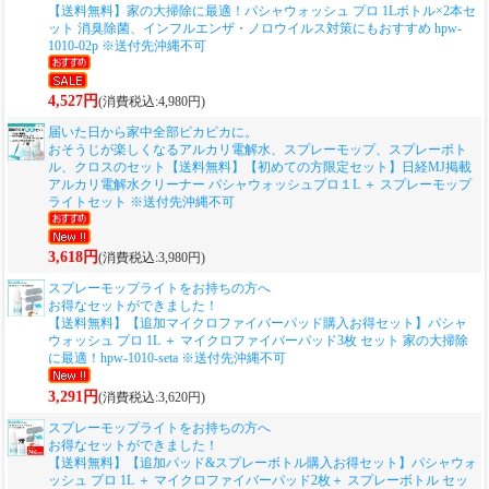
【送料無料】家の大掃除に最適！パシャウォッシュ プロ 1Lボトル×2本セ
ット 消臭除菌、インフルエンザ・ノロウイルス対策にもおすすめ hpw-
1010-02p ※送付先沖縄不可
4,527円
(消費税込:4,980円)
届いた日から家中全部ピカピカに。
おそうじが楽しくなるアルカリ電解水、スプレーモップ、スプレーボト
ル、クロスのセット
【送料無料】【初めての方限定セット】日経MJ掲載
アルカリ電解水クリーナー パシャウォッシュプロ１L ＋ スプレーモップ
ライトセット ※送付先沖縄不可
3,618円
(消費税込:3,980円)
スプレーモップライトをお持ちの方へ
お得なセットができました！
【送料無料】【追加マイクロファイバーパッド購入お得セット】パシャ
ウォッシュ プロ 1L ＋ マイクロファイバーパッド3枚 セット 家の大掃除
に最適！hpw-1010-seta ※送付先沖縄不可
3,291円
(消費税込:3,620円)
スプレーモップライトをお持ちの方へ
お得なセットができました！
【送料無料】【追加パッド&スプレーボトル購入お得セット】パシャウォ
ッシュ プロ 1L ＋ マイクロファイバーパッド2枚＋ スプレーボトル セッ