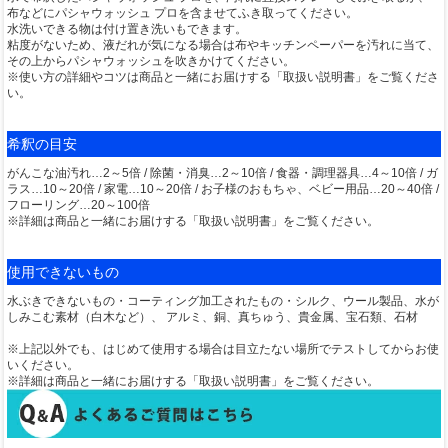
布などにパシャウォッシュ プロを含ませてふき取ってください。
水洗いできる物は付け置き洗いもできます。
粘度がないため、液だれが気になる場合は布やキッチンペーパーを汚れに当て、
その上からパシャウォッシュを吹きかけてください。
※使い方の詳細やコツは商品と一緒にお届けする「取扱い説明書」をご覧くださ
い。
希釈の目安
がんこな油汚れ…2～5倍 / 除菌・消臭…2～10倍 / 食器・調理器具…4～10倍 / ガ
ラス…10～20倍 / 家電…10～20倍 / お子様のおもちゃ、ベビー用品…20～40倍 /
フローリング…20～100倍
※詳細は商品と一緒にお届けする「取扱い説明書」をご覧ください。
使用できないもの
水ぶきできないもの・コーティング加工されたもの・シルク、ウール製品、水が
しみこむ素材（白木など）、 アルミ、銅、真ちゅう、貴金属、宝石類、石材
※上記以外でも、はじめて使用する場合は目立たない場所でテストしてからお使
いください。
※詳細は商品と一緒にお届けする「取扱い説明書」をご覧ください。