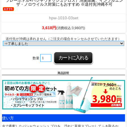
プレーボトル+パシャウォッシュクロス）消臭除菌、インフルエン
ザ・ノロウイルス対策にもおすすめ ※送付先沖縄不可
hpw-1010-03set
3,618円
(消費税込:3,980円)
送付先が沖縄は承れません（ご注文の場合キャンセルさせていただきます）
数量
商品説明
使い方
水で希釈したパシャウォッシュ プロを、汚れに直接スプレーしてふき取るか、