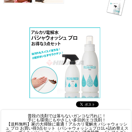
普段の洗剤では落ちないガンコな汚れに！
手にも環境にもやさしい多目的エコ洗剤！
【送料無料】家の大掃除に最適！アルカリ電解水 パシャウォッシ
ュ プロ お買い得3点セット（パシャウォッシュプロ1L+詰め替えス