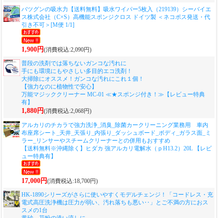
バツグンの吸水力
【送料無料】吸水ワイパー5枚入（219139）シーバイエ
ス株式会社（C×S）高機能スポンジクロス ドイツ製 ＜ネコポス発送・代
引き不可＞[M便 1/1]
1,900円
(消費税込:2,090円)
普段の洗剤では落ちないガンコな汚れに
手にも環境にもやさしい多目的エコ洗剤！
大掃除にオススメ！ガンコな汚れにこれ１個！
【強力なのに植物性で安心】
万能マジッククリーナー MC-01 ≪★スポンジ付き！≫【レビュー特典
有】
1,880円
(消費税込:2,068円)
アルカリのチカラで強力洗浄_消臭_除菌カークリーニング業務用 車内
布座席シート_天井_天張り_内張り_ダッシュボード_ボディ_ガラス面_ミ
ラー_リンサーやスチームクリーナーとの併用もおすすめ
【送料無料※沖縄除く】ヒダカ 強アルカリ電解水（ｐH13.2）20L 【レビ
ュー特典有】
17,000円
(消費税込:18,700円)
HK-1890シリーズがさらに使いやすくモデルチェンジ！「コードレス・充
電式高圧洗浄機は圧力が弱い、汚れ落ちも悪い‥」とご不満の方におス
スメの1台