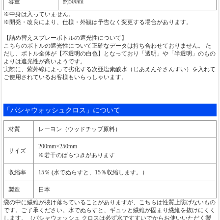
容量
約500ml
※中身は入っていません。
※開発・改良により、仕様・外観は予告なく変更する場合があります。
【詰め替えスプレーボトルの遮光性について】
こちらのボトルの遮光性について正確なデータは持ち合わせておりません。 た
だし、ボトル全体が【不透明の白色】となっており「透明」や「半透明」のもの
よりは遮光性が高いようです。
実際に、紫外線によって劣化する次亜塩素酸水（じあえんそさんすい）を入れて
ご使用されているお客様もいらっしゃいます。
「パシャウォッシュクロス」について
材質
レーヨン（ウッドチップ原料）
200mm×250mm
サイズ
※若干のばらつきがあります
収縮率
15％ (水でぬらすと、15％収縮します。）
製造
日本
袋の中に繊維が抜け落ちていることがありますが、こちらは性質上防げないもの
です。ご了承ください。水でぬらすと、ギュッと繊維が固まり繊維を抜けにくく
します。（パシャウォッシュ クロスは必ず水ですすいでからお使いいただく製