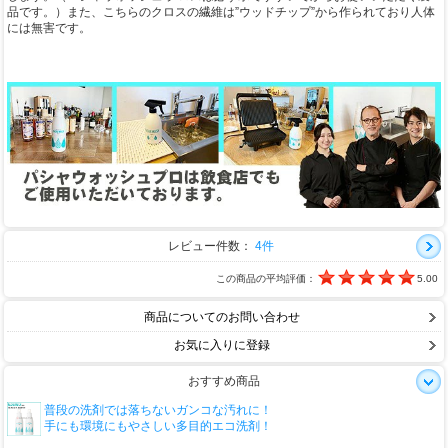
品です。）また、こちらのクロスの繊維は”ウッドチップ”から作られており人体
には無害です。
レビュー件数：
4件
この商品の平均評価：
5.00
商品についてのお問い合わせ
お気に入りに登録
おすすめ商品
普段の洗剤では落ちないガンコな汚れに！
手にも環境にもやさしい多目的エコ洗剤！