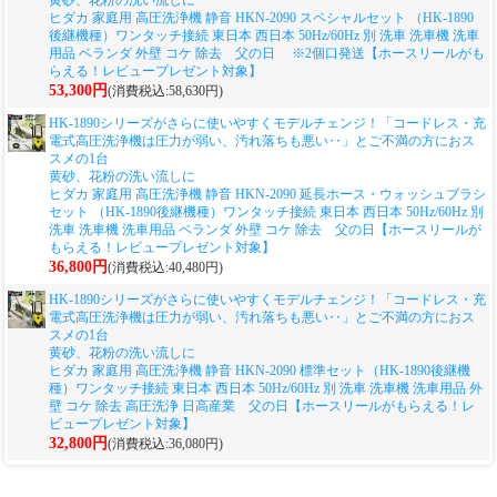
黄砂、花粉の洗い流しに
ヒダカ 家庭用 高圧洗浄機 静音 HKN-2090 スペシャルセット （HK-1890
後継機種）ワンタッチ接続 東日本 西日本 50Hz/60Hz 別 洗車 洗車機 洗車
用品 ベランダ 外壁 コケ 除去 父の日 ※2個口発送【ホースリールがも
らえる！レビュープレゼント対象】
53,300円
(消費税込:58,630円)
HK-1890シリーズがさらに使いやすくモデルチェンジ！「コードレス・充
電式高圧洗浄機は圧力が弱い、汚れ落ちも悪い‥」とご不満の方におス
スメの1台
黄砂、花粉の洗い流しに
ヒダカ 家庭用 高圧洗浄機 静音 HKN-2090 延長ホース・ウォッシュブラシ
セット （HK-1890後継機種）ワンタッチ接続 東日本 西日本 50Hz/60Hz 別
洗車 洗車機 洗車用品 ベランダ 外壁 コケ 除去 父の日【ホースリールが
もらえる！レビュープレゼント対象】
36,800円
(消費税込:40,480円)
HK-1890シリーズがさらに使いやすくモデルチェンジ！「コードレス・充
電式高圧洗浄機は圧力が弱い、汚れ落ちも悪い‥」とご不満の方におス
スメの1台
黄砂、花粉の洗い流しに
ヒダカ 家庭用 高圧洗浄機 静音 HKN-2090 標準セット（HK-1890後継機
種）ワンタッチ接続 東日本 西日本 50Hz/60Hz 別 洗車 洗車機 洗車用品 外
壁 コケ 除去 高圧洗浄 日高産業 父の日【ホースリールがもらえる！レ
ビュープレゼント対象】
32,800円
(消費税込:36,080円)