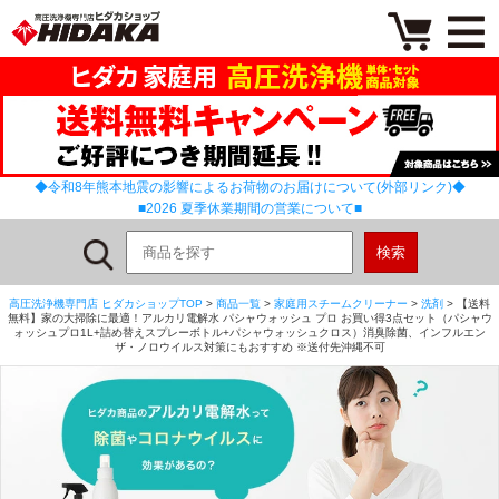
◆令和8年熊本地震の影響によるお荷物のお届けについて(外部リンク)◆
■2026 夏季休業期間の営業について■
高圧洗浄機専門店 ヒダカショップTOP
>
商品一覧
>
家庭用スチームクリーナー
>
洗剤
> 【送料
無料】家の大掃除に最適！アルカリ電解水 パシャウォッシュ プロ お買い得3点セット（パシャウ
ォッシュプロ1L+詰め替えスプレーボトル+パシャウォッシュクロス）消臭除菌、インフルエン
ザ・ノロウイルス対策にもおすすめ ※送付先沖縄不可