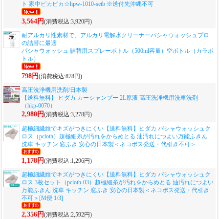
ト 家中ピカピカ☆hpw-1010-setb ※送付先沖縄不可
3,564円
(消費税込:3,920円)
耐アルカリ性素材で、アルカリ電解水クリーナーパシャウォッシュプロ
の詰替に最適
パシャウォッシュ 詰替用スプレーボトル（500ml容量）空ボトル（カラボ
トル）
798円
(消費税込:878円)
高圧洗浄機用洗剤/日本製
【送料無料】 ヒダカ カーシャンプー 2L原液 高圧洗浄機用洗車洗剤
（hkp-0070）
2,980円
(消費税込:3,278円)
超極細繊維でキズがつきにくい
【送料無料】ヒダカ パシャウォッシュク
ロス（pcloth）超極細糸が汚れをからめとる 油汚れにつよい万能ふきん
洗車 キッチン 窓ふき 安心の日本製＜ネコポス発送・代引き不可＞
1,178円
(消費税込:1,296円)
超極細繊維でキズがつきにくい
【送料無料】ヒダカ パシャウォッシュク
ロス 3枚セット（pcloth-03）超極細糸が汚れをからめとる 油汚れにつよい
万能ふきん 洗車 キッチン 窓ふき 安心の日本製＜ネコポス発送・代引き
不可＞[M便 1/3]
2,356円
(消費税込:2,592円)