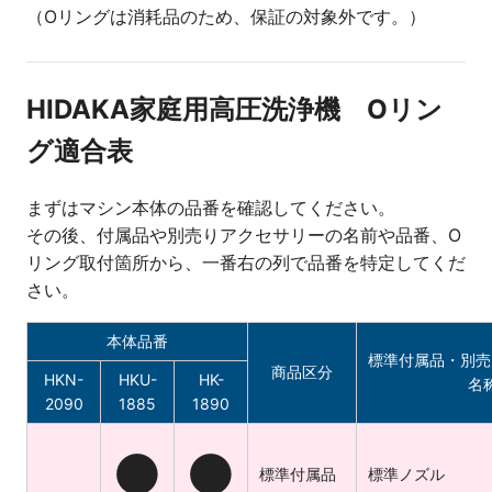
（Oリングは消耗品のため、保証の対象外です。）
HIDAKA家庭用高圧洗浄機 Oリン
グ適合表
まずはマシン本体の品番を確認してください。
その後、付属品や別売りアクセサリーの名前や品番、O
リング取付箇所から、一番右の列で品番を特定してくだ
さい。
本体品番
標準付属品・別売
商品区分
HKN-
HKU-
HK-
名
2090
1885
1890
●
●
標準付属品
標準ノズル