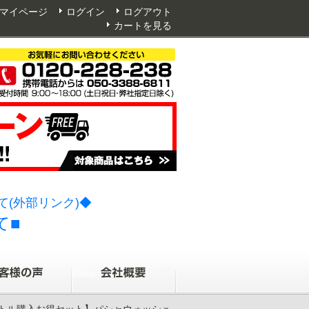
マイページ
ログイン
ログアウト
カートを見る
(外部リンク)◆
て■