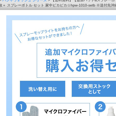
>
パシャウォッシュ シリーズ
> 【送料無料】【追加パッド&スプレー
＋ スプレーボトル セット 家中ピカピカ☆hpw-1010-setb ※送付先