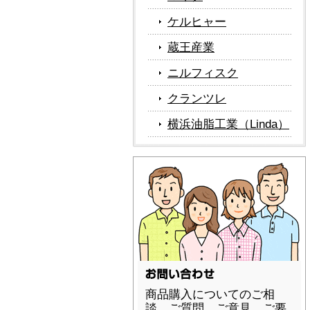
ケルヒャー
蔵王産業
ニルフィスク
クランツレ
横浜油脂工業（Linda）
商品購入についてのご相
談、ご質問、ご意見、ご要