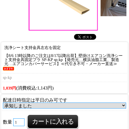
洗浄シート支持金具左右を固定
【8/6 13時以降のご注文は8/17以降出荷】壁掛けエアコン洗浄シー
ト支持金具固定プラ SP-KP sp-kp【発売元…横浜油脂工業、製造
元…エアコンカバーサービス】≪代引き不可・メーカー直送≫
sp-kp
(消費税込:1,143円)
1,039円
配達日時指定は平日のみ可です
数量