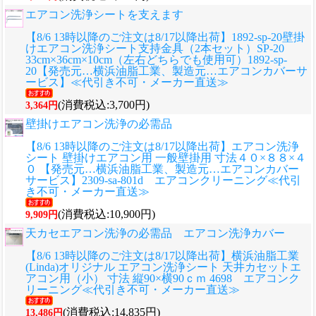
エアコン洗浄シートを支えます
【8/6 13時以降のご注文は8/17以降出荷】1892-sp-20壁掛
けエアコン洗浄シート支持金具（2本セット）SP-20
33cm×36cm×10cm（左右どちらでも使用可）1892-sp-
20【発売元…横浜油脂工業、製造元…エアコンカバーサ
ービス】≪代引き不可・メーカー直送≫
(消費税込:3,700円)
3,364円
壁掛けエアコン洗浄の必需品
【8/6 13時以降のご注文は8/17以降出荷】エアコン洗浄
シート 壁掛けエアコン用 一般壁掛用 寸法４０×８８×４
０ 【発売元…横浜油脂工業、製造元…エアコンカバー
サービス】2309-sa-801d エアコンクリーニング≪代引
き不可・メーカー直送≫
(消費税込:10,900円)
9,909円
天カセエアコン洗浄の必需品 エアコン洗浄カバー
【8/6 13時以降のご注文は8/17以降出荷】横浜油脂工業
(Linda)オリジナル エアコン洗浄シート 天井カセットエ
アコン用（小） 寸法 縦90×横90ｃｍ 4698 エアコンク
リーニング≪代引き不可・メーカー直送≫
(消費税込:14,835円)
13,486円