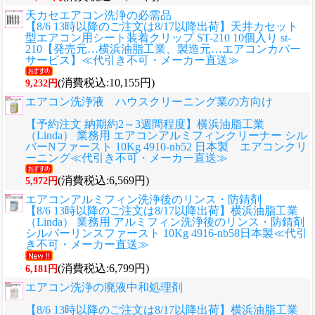
天カセエアコン洗浄の必需品
【8/6 13時以降のご注文は8/17以降出荷】天井カセット
型エアコン用シート装着クリップ ST-210 10個入り st-
210【発売元…横浜油脂工業、製造元…エアコンカバー
サービス】≪代引き不可・メーカー直送≫
(消費税込:10,155円)
9,232円
エアコン洗浄液 ハウスクリーニング業の方向け
【予約注文 納期約2～3週間程度】横浜油脂工業
（Linda） 業務用 エアコンアルミフィンクリーナー シル
バーNファースト 10Kg 4910-nb52 日本製 エアコンクリ
ーニング≪代引き不可・メーカー直送≫
(消費税込:6,569円)
5,972円
エアコンアルミフィン洗浄後のリンス・防錆剤
【8/6 13時以降のご注文は8/17以降出荷】横浜油脂工業
（Linda） 業務用 アルミフィン洗浄後のリンス・防錆剤
シルバーリンスファースト 10Kg 4916-nb58日本製≪代引
き不可・メーカー直送≫
(消費税込:6,799円)
6,181円
エアコン洗浄の廃液中和処理剤
【8/6 13時以降のご注文は8/17以降出荷】横浜油脂工業