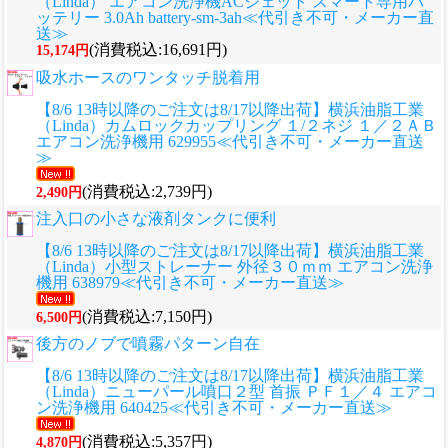
（Linda） エアコン洗浄機ACジェット スマート専用バ
ッテリー 3.0Ah battery-sm-3ah≪代引き不可・メーカー直
送≫
(消費税込:16,691円)
15,174円
吸水ホースのワンタッチ脱着用
【8/6 13時以降のご注文は8/17以降出荷】横浜油脂工業
（Linda）カムロックカップリング １/２ネジ １／２ＡＢ
エアコン洗浄機用 629955≪代引き不可・メーカー直送
≫
(消費税込:2,739円)
2,490円
注入口の小さな液剤タンクに便利
【8/6 13時以降のご注文は8/17以降出荷】横浜油脂工業
（Linda）小型ストレーナー 外径３０ｍｍ エアコン洗浄
機用 638979≪代引き不可・メーカー直送≫
(消費税込:7,150円)
6,500円
後方のノブで噴霧パターン自在
【8/6 13時以降のご注文は8/17以降出荷】横浜油脂工業
（Linda）ニューパール噴口２型 首振 ＰＦ１／４ エアコ
ン洗浄機用 640425≪代引き不可・メーカー直送≫
(消費税込:5,357円)
4,870円