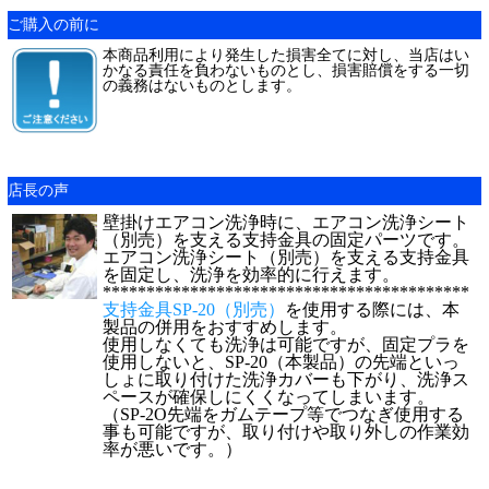
ご購入の前に
本商品利用により発生した損害全てに対し、当店はい
かなる責任を負わないものとし、損害賠償をする一切
の義務はないものとします。
店長の声
壁掛けエアコン洗浄時に、エアコン洗浄シート
（別売）を支える支持金具の固定パーツです。
エアコン洗浄シート（別売）を支える支持金具
を固定し、洗浄を効率的に行えます。
******************************************
支持金具SP-20（別売）
を使用する際には、本
製品の併用をおすすめします。
使用しなくても洗浄は可能ですが、固定プラを
使用しないと、SP-20（本製品）の先端といっ
しょに取り付けた洗浄カバーも下がり、洗浄ス
ペースが確保しにくくなってしまいます。
（SP-2O先端をガムテープ等でつなぎ使用する
事も可能ですが、取り付けや取り外しの作業効
率が悪いです。）