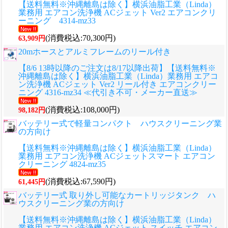
【送料無料※沖縄離島は除く】横浜油脂工業（Linda）
業務用 エアコン洗浄機 ACジェット Ver2 エアコンクリ
ーニング 4314-mz33
(消費税込:70,300円)
63,909円
20mホースとアルミフレームのリール付き
【8/6 13時以降のご注文は8/17以降出荷】【送料無料※
沖縄離島は除く】横浜油脂工業（Linda）業務用 エアコ
ン洗浄機 ACジェット Ver2 リール付き エアコンクリー
ニング 4316-mz34 ≪代引き不可・メーカー直送≫
(消費税込:108,000円)
98,182円
バッテリー式で軽量コンパクト ハウスクリーニング業
の方向け
【送料無料※沖縄離島は除く】横浜油脂工業（Linda）
業務用 エアコン洗浄機 ACジェットスマート エアコン
クリーニング 4824-mz35
(消費税込:67,590円)
61,445円
バッテリー式 取り外し可能なカートリッジタンク ハ
ウスクリーニング業の方向け
【送料無料※沖縄離島は除く】横浜油脂工業（Linda）
業務用 エアコン洗浄機 ACジェット スイッチ エアコン