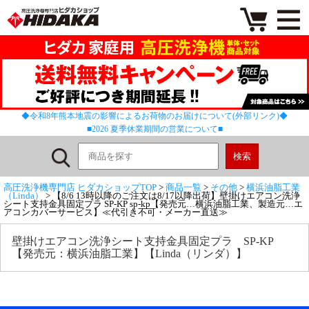
◆令和8年熊本地震の影響によるお荷物のお届けについて(外部リンク)◆
■2026 夏季休業期間の営業について■
高圧洗浄機専門店 ヒダカショップTOP
>
商品一覧
>
その他
>
横浜油脂工業
（Linda）
> 【8/6 13時以降のご注文は8/17以降出荷】壁掛けエアコン洗浄
シート支持金具固定プラ SP-KP sp-kp【発売元…横浜油脂工業、製造元…エ
アコンカバーサービス】≪代引き不可・メーカー直送≫
壁掛けエアコン洗浄シート支持金具固定プラ SP-KP
【発売元：横浜油脂工業】【Linda（リンダ）】