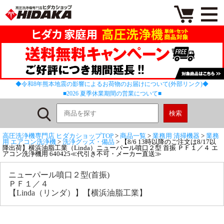
◆令和8年熊本地震の影響によるお荷物のお届けについて(外部リンク)◆
■2026 夏季休業期間の営業について■
高圧洗浄機専門店 ヒダカショップTOP
>
商品一覧
>
業務用 清掃機器
>
業務
用 エアコン洗浄機
>
洗浄グッズ・備品
> 【8/6 13時以降のご注文は8/17以
降出荷】横浜油脂工業（Linda）ニューパール噴口２型 首振 ＰＦ１／４ エ
アコン洗浄機用 640425≪代引き不可・メーカー直送≫
ニューパール噴口２型(首振)
ＰＦ１／４
【Linda（リンダ）】【横浜油脂工業】