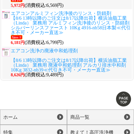
(消費税込:6,569円)
5,972円
エアコンアルミフィン洗浄後のリンス・防錆剤
【8/6 13時以降のご注文は8/17以降出荷】横浜油脂工業
（Linda） 業務用 アルミフィン洗浄後のリンス・防錆剤
シルバーリンスファースト 10Kg 4916-nb58日本製≪代引
き不可・メーカー直送≫
(消費税込:6,799円)
6,181円
エアコン洗浄の廃液中和処理剤
【8/6 13時以降のご注文は8/17以降出荷】横浜油脂工業
（Linda） 業務用 廃液中和処理剤 アルカリ排水中和剤
10Kg 3832-nb39≪代引き不可・メーカー直送≫
(消費税込:9,489円)
8,626円
ホーム
商品一覧
特集
教えて！高圧洗浄機