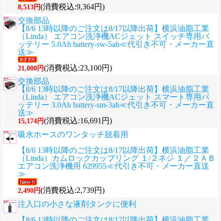
(消費税込:9,364円)
8,513円
交換部品
【8/6 13時以降のご注文は8/17以降出荷】横浜油脂工業
（Linda） エアコン洗浄機ACジェット スイッチ専用バ
ッテリー 5.0Ah battery-sw-5ah≪代引き不可・メーカー直
送≫
(消費税込:23,100円)
21,000円
交換部品
【8/6 13時以降のご注文は8/17以降出荷】横浜油脂工業
（Linda） エアコン洗浄機ACジェット スマート専用バ
ッテリー 3.0Ah battery-sm-3ah≪代引き不可・メーカー直
送≫
(消費税込:16,691円)
15,174円
吸水ホースのワンタッチ脱着用
【8/6 13時以降のご注文は8/17以降出荷】横浜油脂工業
（Linda）カムロックカップリング １/２ネジ １／２ＡＢ
エアコン洗浄機用 629955≪代引き不可・メーカー直送
≫
(消費税込:2,739円)
2,490円
注入口の小さな液剤タンクに便利
【8/6 13時以降のご注文は8/17以降出荷】横浜油脂工業