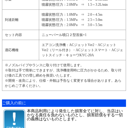
噴霧状態/圧力：2.0MPa ⇒ 1.5～3.2L/min
噴霧状態/圧力：1.0MPa ⇒ 2.0～4.5m
到達距離
噴霧状態/圧力：1.5MPa ⇒ 2.5～5.0m
噴霧状態/圧力：2.0MPa ⇒ 3.0～5.5m
セット内容
ニューパール噴口２型首振×1
エアコン洗浄機：ACジェットVer2・ACジェット
適応機種
Ver2（リール付き）・ACジェットスマート・ACジェ
ットスイッチ・キョーワKYC-20A
※ノズルパイプやランスに取り付けて使用します。
※取付は手で簡単にできますが、洗浄機使用時に圧力がかかるため、取り付
け後の工具での増し締めを推奨いたします。
※開発・改良により、仕様・外観は予告なく変更する場合があります。あら
かじめご了承ください。
ご購入の前に
本商品利用により発生した損害全てに対し、当店はい
かなる責任を負わないものとし、損害賠償をする一切
の義務はないものとします。