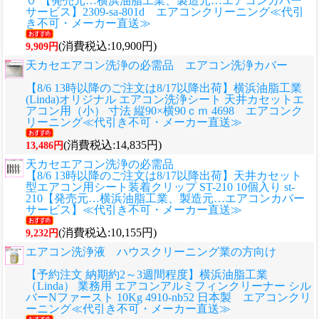
０ 【発売元…横浜油脂工業、製造元…エアコンカバー
サービス】2309-sa-801d エアコンクリーニング≪代引
き不可・メーカー直送≫
(消費税込:10,900円)
9,909円
天カセエアコン洗浄の必需品 エアコン洗浄カバー
【8/6 13時以降のご注文は8/17以降出荷】横浜油脂工業
(Linda)オリジナル エアコン洗浄シート 天井カセットエ
アコン用（小） 寸法 縦90×横90ｃｍ 4698 エアコンク
リーニング≪代引き不可・メーカー直送≫
(消費税込:14,835円)
13,486円
天カセエアコン洗浄の必需品
【8/6 13時以降のご注文は8/17以降出荷】天井カセット
型エアコン用シート装着クリップ ST-210 10個入り st-
210【発売元…横浜油脂工業、製造元…エアコンカバー
サービス】≪代引き不可・メーカー直送≫
(消費税込:10,155円)
9,232円
エアコン洗浄液 ハウスクリーニング業の方向け
【予約注文 納期約2～3週間程度】横浜油脂工業
（Linda） 業務用 エアコンアルミフィンクリーナー シル
バーNファースト 10Kg 4910-nb52 日本製 エアコンクリ
ーニング≪代引き不可・メーカー直送≫