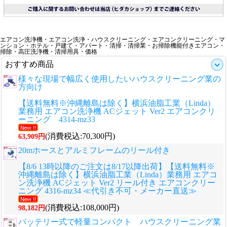
エアコン洗浄機・エアコン洗浄・ハウスクリーニング・エアコンクリーニング・マ
ンション・ホテル・戸建て・アパート・清掃・清掃業・お掃除機能付きエアコン・
掃除・高圧洗浄機・清掃用具・価格
おすすめ商品
様々な現場で幅広く使用したいハウスクリーニング業の
方向け
【送料無料※沖縄離島は除く】横浜油脂工業（Linda）
業務用 エアコン洗浄機 ACジェット Ver2 エアコンクリ
ーニング 4314-mz33
(消費税込:70,300円)
63,909円
20mホースとアルミフレームのリール付き
【8/6 13時以降のご注文は8/17以降出荷】【送料無料※
沖縄離島は除く】横浜油脂工業（Linda）業務用 エアコ
ン洗浄機 ACジェット Ver2 リール付き エアコンクリー
ニング 4316-mz34 ≪代引き不可・メーカー直送≫
(消費税込:108,000円)
98,182円
バッテリー式で軽量コンパクト ハウスクリーニング業