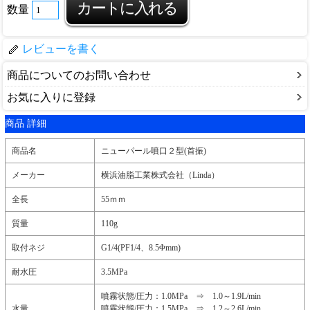
数量
レビューを書く
商品についてのお問い合わせ
お気に入りに登録
商品 詳細
商品名
ニューパール噴口２型(首振)
メーカー
横浜油脂工業株式会社（Linda）
全長
55ｍｍ
質量
110g
取付ネジ
G1/4(PF1/4、8.5Φmm)
耐水圧
3.5MPa
噴霧状態/圧力：1.0MPa ⇒ 1.0～1.9L/min
水量
噴霧状態/圧力：1.5MPa ⇒ 1.2～2.6L/min