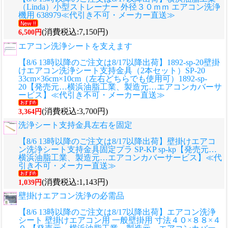
（Linda）小型ストレーナー 外径３０ｍｍ エアコン洗浄
機用 638979≪代引き不可・メーカー直送≫
(消費税込:7,150円)
6,500円
エアコン洗浄シートを支えます
【8/6 13時以降のご注文は8/17以降出荷】1892-sp-20壁掛
けエアコン洗浄シート支持金具（2本セット）SP-20
33cm×36cm×10cm（左右どちらでも使用可）1892-sp-
20【発売元…横浜油脂工業、製造元…エアコンカバーサ
ービス】≪代引き不可・メーカー直送≫
(消費税込:3,700円)
3,364円
洗浄シート支持金具左右を固定
【8/6 13時以降のご注文は8/17以降出荷】壁掛けエアコ
ン洗浄シート支持金具固定プラ SP-KP sp-kp【発売元…
横浜油脂工業、製造元…エアコンカバーサービス】≪代
引き不可・メーカー直送≫
(消費税込:1,143円)
1,039円
壁掛けエアコン洗浄の必需品
【8/6 13時以降のご注文は8/17以降出荷】エアコン洗浄
シート 壁掛けエアコン用 一般壁掛用 寸法４０×８８×４