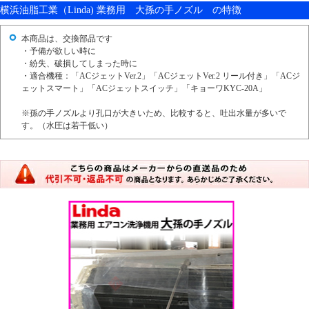
横浜油脂工業（Linda) 業務用 大孫の手ノズル の特徴
本商品は、交換部品です
・予備が欲しい時に
・紛失、破損してしまった時に
・適合機種：「ACジェットVer.2」「ACジェットVer.2 リール付き」「ACジ
ェットスマート」「ACジェットスイッチ」「キョーワKYC-20A」
※孫の手ノズルより孔口が大きいため、比較すると、吐出水量が多いで
す。（水圧は若干低い）