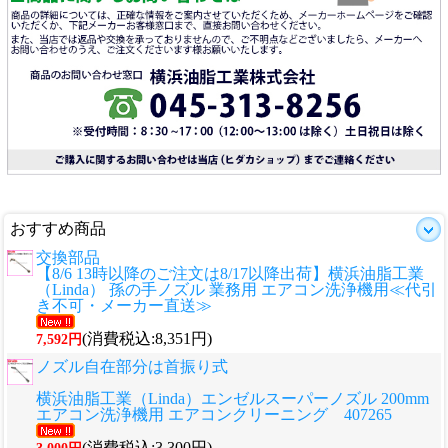
おすすめ商品
交換部品
【8/6 13時以降のご注文は8/17以降出荷】横浜油脂工業
（Linda） 孫の手ノズル 業務用 エアコン洗浄機用≪代引
き不可・メーカー直送≫
(消費税込:8,351円)
7,592円
ノズル自在部分は首振り式
横浜油脂工業（Linda）エンゼルスーパーノズル 200mm
エアコン洗浄機用 エアコンクリーニング 407265
(消費税込:3,300円)