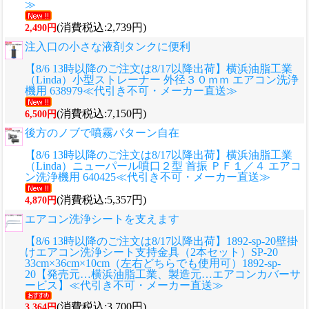
≫
(消費税込:2,739円)
2,490円
注入口の小さな液剤タンクに便利
【8/6 13時以降のご注文は8/17以降出荷】横浜油脂工業
（Linda）小型ストレーナー 外径３０ｍｍ エアコン洗浄
機用 638979≪代引き不可・メーカー直送≫
(消費税込:7,150円)
6,500円
後方のノブで噴霧パターン自在
【8/6 13時以降のご注文は8/17以降出荷】横浜油脂工業
（Linda）ニューパール噴口２型 首振 ＰＦ１／４ エアコ
ン洗浄機用 640425≪代引き不可・メーカー直送≫
(消費税込:5,357円)
4,870円
エアコン洗浄シートを支えます
【8/6 13時以降のご注文は8/17以降出荷】1892-sp-20壁掛
けエアコン洗浄シート支持金具（2本セット）SP-20
33cm×36cm×10cm（左右どちらでも使用可）1892-sp-
20【発売元…横浜油脂工業、製造元…エアコンカバーサ
ービス】≪代引き不可・メーカー直送≫
(消費税込:3,700円)
3,364円