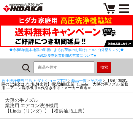
◆令和8年熊本地震の影響によるお荷物のお届けについて(外部リンク)◆
■2026 夏季休業期間の営業について■
高圧洗浄機専門店 ヒダカショップTOP
>
商品一覧
>
その他
> 【8/6 13時以
降のご注文は8/17以降出荷】横浜油脂工業（Linda） 大孫の手ノズル 業務
用 エアコン洗浄機用≪代引き不可・メーカー直送≫
大孫の手ノズル
業務用 エアコン洗浄機用
【Linda（リンダ）】【横浜油脂工業】