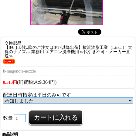
交換部品
【8/6 13時以降のご注文は8/17以降出荷】横浜油脂工業（Linda） 大
孫の手ノズル 業務用 エアコン洗浄機用≪代引き不可・メーカー直
送≫
b-magonote-nozzle
(消費税込:9,364円)
8,513円
配達日時指定は平日のみ可です
数量
商品説明