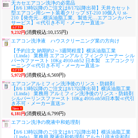
天カセエアコン洗浄の必需品
【8/6 13時以降のご注文は8/17以降出荷】天井カセット
型エアコン用シート装着クリップ ST-210 10個入り st-
210【発売元…横浜油脂工業、製造元…エアコンカバー
サービス】≪代引き不可・メーカー直送≫
(消費税込:10,155円)
9,232円
エアコン洗浄液 ハウスクリーニング業の方向け
【予約注文 納期約2～3週間程度】横浜油脂工業
（Linda） 業務用 エアコンアルミフィンクリーナー シル
バーNファースト 10Kg 4910-nb52 日本製 エアコンクリ
ーニング≪代引き不可・メーカー直送≫
(消費税込:6,569円)
5,972円
エアコンアルミフィン洗浄後のリンス・防錆剤
【8/6 13時以降のご注文は8/17以降出荷】横浜油脂工業
（Linda） 業務用 アルミフィン洗浄後のリンス・防錆剤
シルバーリンスファースト 10Kg 4916-nb58日本製≪代引
き不可・メーカー直送≫
(消費税込:6,799円)
6,181円
エアコン洗浄の廃液中和処理剤
【8/6 13時以降のご注文は8/17以降出荷】横浜油脂工業
（Linda） 業務用 廃液中和処理剤 アルカリ排水中和剤