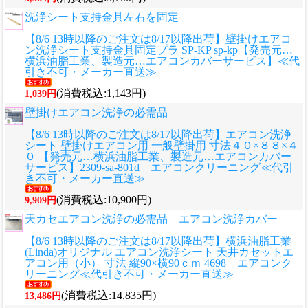
洗浄シート支持金具左右を固定
【8/6 13時以降のご注文は8/17以降出荷】壁掛けエアコ
ン洗浄シート支持金具固定プラ SP-KP sp-kp【発売元…
横浜油脂工業、製造元…エアコンカバーサービス】≪代
引き不可・メーカー直送≫
(消費税込:1,143円)
1,039円
壁掛けエアコン洗浄の必需品
【8/6 13時以降のご注文は8/17以降出荷】エアコン洗浄
シート 壁掛けエアコン用 一般壁掛用 寸法４０×８８×４
０ 【発売元…横浜油脂工業、製造元…エアコンカバー
サービス】2309-sa-801d エアコンクリーニング≪代引
き不可・メーカー直送≫
(消費税込:10,900円)
9,909円
天カセエアコン洗浄の必需品 エアコン洗浄カバー
【8/6 13時以降のご注文は8/17以降出荷】横浜油脂工業
(Linda)オリジナル エアコン洗浄シート 天井カセットエ
アコン用（小） 寸法 縦90×横90ｃｍ 4698 エアコンク
リーニング≪代引き不可・メーカー直送≫
(消費税込:14,835円)
13,486円