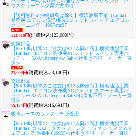
バッテリー式 取り外し可能なカートリッジタンク ハ
ウスクリーニング業の方向け
【送料無料※沖縄離島は除く】横浜油脂工業（Linda）
業務用 エアコン洗浄機 ACジェット スイッチ エアコン
クリーニング 4967-mz37
(消費税込:123,000円)
111,818円
交換部品
【8/6 13時以降のご注文は8/17以降出荷】横浜油脂工業
（Linda） エアコン洗浄機ACジェット スイッチ専用バ
ッテリー 5.0Ah battery-sw-5ah≪代引き不可・メーカー直
送≫
(消費税込:23,100円)
21,000円
交換部品
【8/6 13時以降のご注文は8/17以降出荷】横浜油脂工業
（Linda） エアコン洗浄機ACジェット スマート専用バ
ッテリー 3.0Ah battery-sm-3ah≪代引き不可・メーカー直
送≫
(消費税込:16,691円)
15,174円
吸水ホースのワンタッチ脱着用
【8/6 13時以降のご注文は8/17以降出荷】横浜油脂工業
（Linda）カムロックカップリング １/２ネジ １／２ＡＢ
エアコン洗浄機用 629955≪代引き不可・メーカー直送