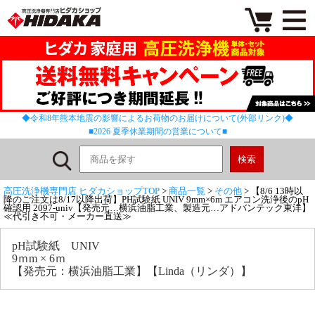
◆令和8年熊本地震の影響によるお荷物のお届けについて(外部リンク)◆
■2026 夏季休業期間の営業について■
高圧洗浄機専門店 ヒダカショップTOP
>
商品一覧
>
その他
> 【8/6 13時以
降のご注文は8/17以降出荷】PH試験紙 UNIV 9mm×6m エアコン洗浄後のpH
確認用 2097-univ【発売元…横浜油脂工業、製造元…アドバンテック東洋】
≪代引き不可・メーカー直送≫
pH試験紙 UNIV
9ｍm × 6ｍ
【発売元：横浜油脂工業】【Linda（リンダ）】