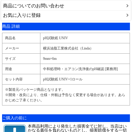
商品についてのお問い合わせ
お気に入りに登録
商品 詳細
商品名
pH試験紙 UNIV
メーカー
横浜油脂工業株式会社（Linda）
サイズ
9mm×6m
用途
中和処理時・エアコン洗浄後のpH確認 [業務用]
セット内容
pH試験紙 UNIV×1ロール
※製造元パッケージ商品となります。
※開発・改良により、仕様・外観は予告なく変更する場合があります。あら
かじめご了承ください。
ご購入の前に
本商品利用により発生した損害全てに対し、当店はい
かなる責任を負わないものとし、損害賠償をする一切