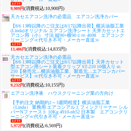
(消費税込:10,900円)
9,909円
天カセエアコン洗浄の必需品 エアコン洗浄カバー
【8/6 13時以降のご注文は8/17以降出荷】横浜油脂工業
(Linda)オリジナル エアコン洗浄シート 天井カセットエ
アコン用（小） 寸法 縦90×横90ｃｍ 4698 エアコンク
リーニング≪代引き不可・メーカー直送≫
(消費税込:14,835円)
13,486円
天カセエアコン洗浄の必需品
【8/6 13時以降のご注文は8/17以降出荷】天井カセット
型エアコン用シート装着クリップ ST-210 10個入り st-
210【発売元…横浜油脂工業、製造元…エアコンカバー
サービス】≪代引き不可・メーカー直送≫
(消費税込:10,155円)
9,232円
エアコン洗浄液 ハウスクリーニング業の方向け
【予約注文 納期約2～3週間程度】横浜油脂工業
（Linda） 業務用 エアコンアルミフィンクリーナー シル
バーNファースト 10Kg 4910-nb52 日本製 エアコンクリ
ーニング≪代引き不可・メーカー直送≫
(消費税込:6,569円)
5,972円