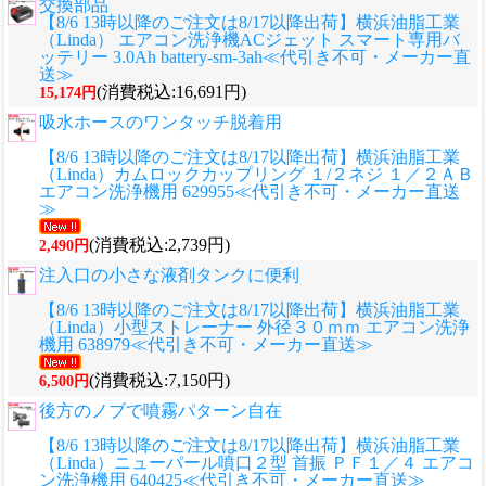
交換部品
【8/6 13時以降のご注文は8/17以降出荷】横浜油脂工業
（Linda） エアコン洗浄機ACジェット スマート専用バ
ッテリー 3.0Ah battery-sm-3ah≪代引き不可・メーカー直
送≫
(消費税込:16,691円)
15,174円
吸水ホースのワンタッチ脱着用
【8/6 13時以降のご注文は8/17以降出荷】横浜油脂工業
（Linda）カムロックカップリング １/２ネジ １／２ＡＢ
エアコン洗浄機用 629955≪代引き不可・メーカー直送
≫
(消費税込:2,739円)
2,490円
注入口の小さな液剤タンクに便利
【8/6 13時以降のご注文は8/17以降出荷】横浜油脂工業
（Linda）小型ストレーナー 外径３０ｍｍ エアコン洗浄
機用 638979≪代引き不可・メーカー直送≫
(消費税込:7,150円)
6,500円
後方のノブで噴霧パターン自在
【8/6 13時以降のご注文は8/17以降出荷】横浜油脂工業
（Linda）ニューパール噴口２型 首振 ＰＦ１／４ エアコ
ン洗浄機用 640425≪代引き不可・メーカー直送≫