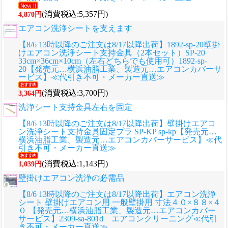
(消費税込:5,357円)
4,870円
エアコン洗浄シートを支えます
【8/6 13時以降のご注文は8/17以降出荷】1892-sp-20壁掛
けエアコン洗浄シート支持金具（2本セット）SP-20
33cm×36cm×10cm（左右どちらでも使用可）1892-sp-
20【発売元…横浜油脂工業、製造元…エアコンカバーサ
ービス】≪代引き不可・メーカー直送≫
(消費税込:3,700円)
3,364円
洗浄シート支持金具左右を固定
【8/6 13時以降のご注文は8/17以降出荷】壁掛けエアコ
ン洗浄シート支持金具固定プラ SP-KP sp-kp【発売元…
横浜油脂工業、製造元…エアコンカバーサービス】≪代
引き不可・メーカー直送≫
(消費税込:1,143円)
1,039円
壁掛けエアコン洗浄の必需品
【8/6 13時以降のご注文は8/17以降出荷】エアコン洗浄
シート 壁掛けエアコン用 一般壁掛用 寸法４０×８８×４
０ 【発売元…横浜油脂工業、製造元…エアコンカバー
サービス】2309-sa-801d エアコンクリーニング≪代引
き不可・メーカー直送≫