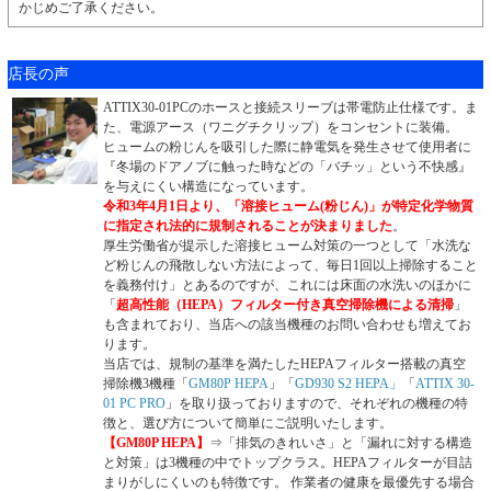
かじめご了承ください。
店長の声
ATTIX30-01PCのホースと接続スリーブは帯電防止仕様です。ま
た、電源アース（ワニグチクリップ）をコンセントに装備。
ヒュームの粉じんを吸引した際に静電気を発生させて使用者に
『冬場のドアノブに触った時などの「バチッ」という不快感』
を与えにくい構造になっています。
令和3年4月1日より、「溶接ヒューム(粉じん)」が特定化学物質
に指定され法的に規制されることが決まりました
。
厚生労働省が提示した溶接ヒューム対策の一つとして「水洗な
ど粉じんの飛散しない方法によって、毎日1回以上掃除すること
を義務付け」とあるのですが、これには床面の水洗いのほかに
「
超高性能（HEPA）フィルター付き真空掃除機による清掃
」
も含まれており、当店への該当機種のお問い合わせも増えてお
ります。
当店では、規制の基準を満たしたHEPAフィルター搭載の真空
掃除機3機種「
GM80P HEPA
」「
GD930 S2 HEPA」
「
ATTIX 30-
01 PC PRO
」を取り扱っておりますので、それぞれの機種の特
徴と、選び方について簡単にご説明いたします。
【GM80P HEPA】
⇒「排気のきれいさ」と「漏れに対する構造
と対策」は3機種の中でトップクラス。HEPAフィルターが目詰
まりがしにくいのも特徴です。 作業者の健康を最優先する場合