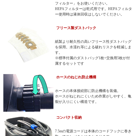
フィルター」をお使いください。
HEPAフィルターは乾式用です。HEPAフィルタ
ー使用時は液体回収はしないでください。
フリース製ダストバック
紙製より耐久性の高いフリース性ダストバッグ
を採用。水濡れ等による破れリスクを軽減しま
す。
※標準付属のダストバッグ1枚+交換用5枚が付
属するセットです
ホースのねじれ防止機構
ホースの本体接続部に防止機構を装備。
ホースがねじれにくいため作業がしやすく、亀
裂が入りにくい構造です。
コンパクト収納
7.5mの電源コードは本体のコードフックに巻き