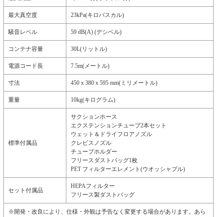
最大真空度
23kPa(キロパスカル)
騒音レベル
59 dB(A) (デシベル)
コンテナ容量
30L(リットル)
電源コード長
7.5m(メートル)
寸法
450 x 380 x 595 mm(ミリメートル)
重量
10kg(キログラム)
サクションホース
エクステンションチューブ2本セット
ウェット＆ドライフロアノズル
標準付属品
クレビスノズル
チューブホルダー
フリースダストバッグ1枚
PET フィルターエレメント(ウオッシャブル)
HEPAフィルター
セット付属品
フリース製ダストバッグ
※開発・改良により、仕様・外観は予告なく変更する場合があります。あら