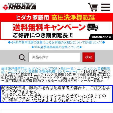
◆令和8年熊本地震の影響によるお荷物のお届けについて(外部リンク)◆
■2026 夏季休業期間の営業について■
高圧洗浄機専門店 ヒダカショップTOP
>
商品一覧
>
ニルフィスク 業務用製
品
>
ニルフィスク 業務用 各種掃除機 （クリーナー）
> 【8/6 13時以降のご
注文は8/17以降出荷】ニルフィスク 業務用 100V 乾湿両用掃除機 ATTIX 30-
01PC PRO 溶接ヒューム対応セットドライandウェットバキュームクリーナ
ー 真空掃除機 真空機 HEPAフィルター≪代引き不可・メーカー直送≫
配送先が沖縄、離島の場合は配送業者の都合上、ご注文を承
ることができません。
ご注文いただいた場合はキャンセルさせていただきますの
で、何卒ご了承いただきますようお願いいたします。