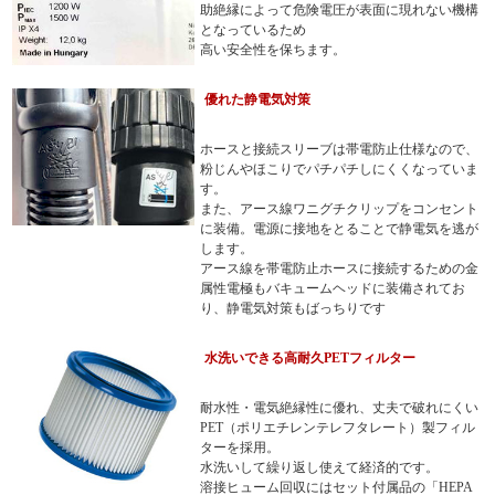
助絶縁によって危険電圧が表面に現れない機構
となっているため
高い安全性を保ちます。
優れた静電気対策
ホースと接続スリーブは帯電防止仕様なので、
粉じんやほこりでパチパチしにくくなっていま
す。
また、アース線ワニグチクリップをコンセント
に装備。電源に接地をとることで静電気を逃が
します。
アース線を帯電防止ホースに接続するための金
属性電極もバキュームヘッドに装備されてお
り、静電気対策もばっちりです
水洗いできる高耐久PETフィルター
耐水性・電気絶縁性に優れ、丈夫で破れにくい
PET（ポリエチレンテレフタレート）製フィル
ターを採用。
水洗いして繰り返し使えて経済的です。
溶接ヒューム回収にはセット付属品の「HEPA