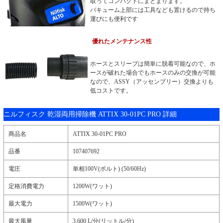
取ってコンパクトにまとまります。
バキューム上部には工具なども置けるので持ち
運びにも便利です
優れたメンテナンス性
ホースとスリーブは簡単に脱着可能なので、ホ
ースが破れた場合でもホースのみの交換が可能
なので、ASSY（アッセンブリー）交換よりも
低コストです。
ニルフィスク 乾湿両用掃除機 ATTIX 30-01PC PRO 詳細
商品名
ATTIX 30-01PC PRO
品番
107407692
電圧
単相100V(ボルト) (50/60Hz)
定格消費電力
1200W(ワット)
最大電力
1500W(ワット)
最大風量
3,600 L/分(リットル/分)