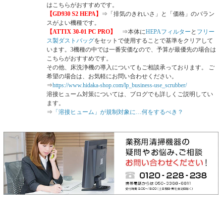
はこちらがおすすめです。
【GD930 S2 HEPA】
⇒「排気のきれいさ」と「価格」のバラン
スがよい機種です。
【ATTIX 30-01 PC PRO】
⇒本体に
HEPAフィルター
と
フリー
ス製ダストバッグ
をセットで使用することで基準をクリアして
います。3機種の中では一番安価なので、予算が最優先の場合は
こちらがおすすめです。
その他、床洗浄機の導入についてもご相談承っております。 ご
希望の場合は、お気軽にお問い合わせください。
⇒
https://www.hidaka-shop.com/lp_business-use_scrubber/
溶接ヒューム対策については、ブログでも詳しくご説明してい
ます。
⇒
「溶接ヒューム」が規制対象に…何をするべき？