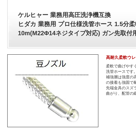
ケルヒャー 業務用高圧洗浄機互換
ヒダカ 業務用 プロ仕様洗管ホース 1.5分
10m(M22Φ14ネジタイプ対応) ガン先取付
高耐久柔軟ウレ
柔軟で曲げやす
洗管ホースです
補強層は強度の
の接着も強固で
先端金具のスズラ
曲がり、配管の