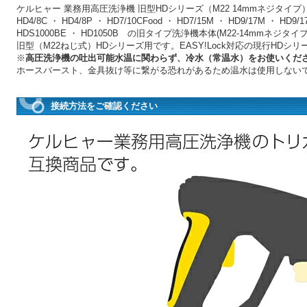
ケルヒャー 業務用高圧洗浄機 旧型HDシリーズ（M22 14mmネジタイプ
HD4/8C ・ HD4/8P ・ HD7/10CFood ・ HD7/15M ・ HD9/17M ・ HD9/
HDS1000BE ・ HD1050B の旧タイプ洗浄機本体(M22-14mmネジタイプ
旧型（M22ねじ式）HDシリーズ用です。EASY!Lock対応の現行HDシ
※
高圧洗浄機の吐出可能水温に関わらず、冷水（常温水）をお使いくだ
ホースバースト、金具抜け等に繋がる恐れがあるため温水は使用しない
接続方法をご確認ください