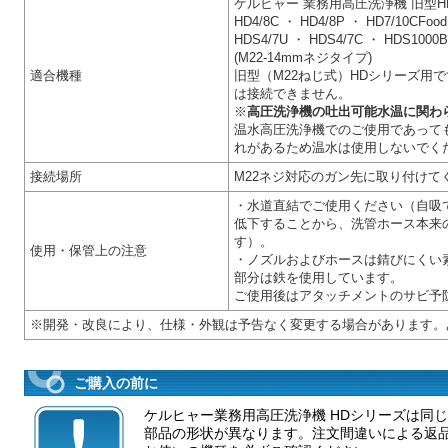
ケルヒャー 業務用高圧洗浄機 旧型H
HD4/8C ・ HD4/8P ・ HD7/10CFoo
HDS4/7U ・ HDS4/7C ・ HDS1
(M22-14mmネジタイプ)
適合機種
旧型（M22ねじ式）HDシリーズ用です
は接続できません。
※
高圧洗浄機の吐出可能水温に関わ
温水高圧洗浄機でのご使用であって
れがあるため温水は使用しないでく
接続場所
M22ネジ対応のガン先に取り付けて
・水道直結でご使用ください（自吸
低下することから、洗管ホース本来
す）。
使用・保管上の注意
・ノズルおよびホースは錆びにくい
部分は鉄を使用しています。
ご使用後はアタッチメントのサビ予
※開発・改良により、仕様・外観は予告なく変更する場合があります。
ご購入の前に
ケルヒャー業務用高圧洗浄機 HDシリーズは同
部品の形状が異なります。注文間違いによる返