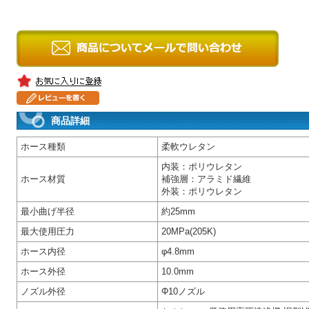
商品詳細
ホース種類
柔軟ウレタン
内装：ポリウレタン
ホース材質
補強層：アラミド繊維
外装：ポリウレタン
最小曲げ半径
約25mm
最大使用圧力
20MPa(205K)
ホース内径
φ4.8mm
ホース外径
10.0mm
ノズル外径
Φ10ノズル