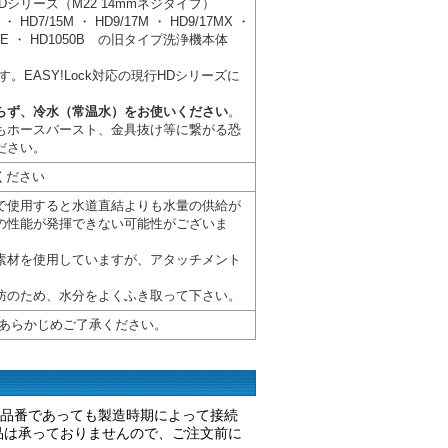
Dシリーズ（M22 14mmネジタイプ）
d ・ HD7/15M ・ HD9/17M ・ HD9/17MX ・
000BE ・ HD1050B の旧タイプ洗浄機本体
。EASY!Lock対応の現行HDシリーズに
らず、冷水（常温水）をお使いください
。
もホースバースト、金具抜け等に繋がる恐
ださい。
ください
で使用すると水道直結よりも水量の供給が
の性能が発揮できない可能性がございま
素材を使用していますが、アタッチメント
防のため、水分をよくふき取って下さい。
あらかじめご了承ください。
じ品番であっても製造時期によって接続
品は承っておりませんので、ご注文前に