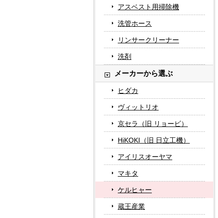
アスベスト用掃除機
洗管ホース
リンサークリーナー
洗剤
メーカーから選ぶ
ヒダカ
ヴィットリオ
京セラ（旧 リョービ）
HiKOKI（旧 日立工機）
アイリスオーヤマ
マキタ
ケルヒャー
蔵王産業