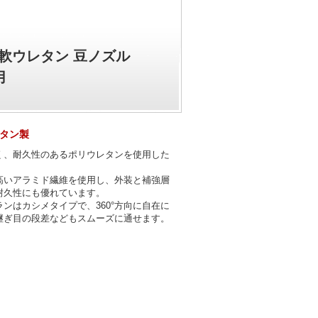
柔軟ウレタン 豆ノズル
用
タン製
く、耐久性のあるポリウレタンを使用した
。
高いアラミド繊維を使用し、外装と補強層
耐久性にも優れています。
ンはカシメタイプで、360°方向に自在に
継ぎ目の段差などもスムーズに通せます。