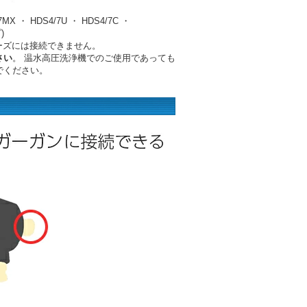
）
17MX ・ HDS4/7U ・ HDS4/7C ・
)
リーズには接続できません。
さい
。 温水高圧洗浄機でのご使用であっても
でください。