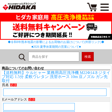
◆令和8年熊本地震の影響によるお荷物のお届けについて(外部リンク)◆
■2026 夏季休業期間の営業について■
商品についてのお問い合わせ
【送料無料】ケルヒャー 業務用高圧洗浄機 M22Φ14ネジタイ
プ対応 1.5分 柔軟ウレタン 洗管ホース 10m 豆ノズル ガン先
取付
氏名
必須
Eメールアドレス
必須