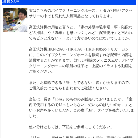
店長の声
実はこちらのパイプクリーニングホース、ヒダカ別売りアクセ
サリーの中でも隠れた人気商品となっております。
高圧洗浄機の用途と言うと、「家の外壁や駐車場・塀・階段な
どの掃除」や「洗車」を思いつくけれど「配管洗浄」と言われ
てもピンと来ない・・という方が多いのではないでしょうか。
高圧洗浄機HKN-2090・HK-1890・HKU-1885のトリガーガン
に、このパイプクリーニングホースを接続すれば配管の内部を
清掃することができます。 詳しい掃除のメカニズムや、パイプ
クリーニングホースの噴射の様子は、上記のイラストや動画を
ご覧ください。
また、お掃除できる「管」とできない「管」がありますので、
ご購入前にはこちらもあわせてご確認ください。
当初は、長さ「15ｍ」のもののみ販売しておりましたが、「室
内で使用するので15ｍもいらない。短いものはないのか。」と
いうお声を多くいただき、この度「3ｍ」タイプを発売いたしま
した。
使い分けとしては、下記をご参考にしてください。