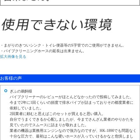
・まがりのきついシンク・トイレ便器等のS字管でのご使用ができません。
・パイプクリーニングホースの延長は出来ません。
拡大画像を見る
お客様の声
ぎふの鵜飼様
パイプクリーナーのレビューがほとんどなかったので投稿してみました。
今まで2年に1回くらいの頻度で排水パイプが詰まっておりその都度業者に
依頼していました。
2回業者に頼むと思えばこのセットが買えると思い購入。
自分でうまくできるか心配しましたが、今までさんざん業者のやりかたを
見ていたのでスムースに詰まりが取れました。
業者の機器は業務用エンジンなので強力なのですが、HK-1890でも問題なく
十分な圧力で、最初はこんな硬いホースが入っていけるかなと危惧しまし