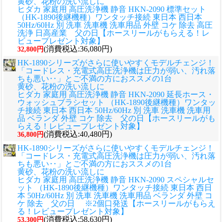
黄砂、花粉の洗い流しに
ヒダカ 家庭用 高圧洗浄機 静音 HKN-2090 標準セット
（HK-1890後継機種）ワンタッチ接続 東日本 西日本
50Hz/60Hz 別 洗車 洗車機 洗車用品 外壁 コケ 除去 高圧
洗浄 日高産業 父の日【ホースリールがもらえる！レ
ビュープレゼント対象】
(消費税込:36,080円)
32,800円
HK-1890シリーズがさらに使いやすくモデルチェンジ！
「コードレス・充電式高圧洗浄機は圧力が弱い、汚れ落
ちも悪い‥」とご不満の方におススメの1台
黄砂、花粉の洗い流しに
ヒダカ 家庭用 高圧洗浄機 静音 HKN-2090 延長ホース・
ウォッシュブラシセット （HK-1890後継機種）ワンタッ
チ接続 東日本 西日本 50Hz/60Hz 別 洗車 洗車機 洗車用
品 ベランダ 外壁 コケ 除去 父の日【ホースリールがも
らえる！レビュープレゼント対象】
(消費税込:40,480円)
36,800円
HK-1890シリーズがさらに使いやすくモデルチェンジ！
「コードレス・充電式高圧洗浄機は圧力が弱い、汚れ落
ちも悪い‥」とご不満の方におススメの1台
黄砂、花粉の洗い流しに
ヒダカ 家庭用 高圧洗浄機 静音 HKN-2090 スペシャルセ
ット （HK-1890後継機種）ワンタッチ接続 東日本 西日
本 50Hz/60Hz 別 洗車 洗車機 洗車用品 ベランダ 外壁 コ
ケ 除去 父の日 ※2個口発送【ホースリールがもらえ
る！レビュープレゼント対象】
(消費税込:58,630円)
53,300円