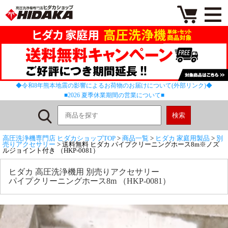
◆令和8年熊本地震の影響によるお荷物のお届けについて(外部リンク)◆
■2026 夏季休業期間の営業について■
高圧洗浄機専門店 ヒダカショップTOP
>
商品一覧
>
ヒダカ 家庭用製品
>
別
売りアクセサリー
> 送料無料 ヒダカ パイプクリーニングホース8m※ノズ
ルジョイント付き （HKP-0081）
ヒダカ 高圧洗浄機用 別売りアクセサリー
パイプクリーニングホース8m （HKP-0081）