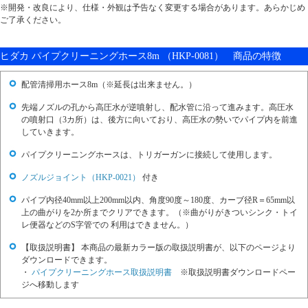
※開発・改良により、仕様・外観は予告なく変更する場合があります。あらかじめ
ご了承ください。
ヒダカ パイプクリーニングホース8m （HKP-0081） 商品の特徴
配管清掃用ホース8m（※延長は出来ません。）
先端ノズルの孔から高圧水が逆噴射し、配水管に沿って進みます。高圧水
の噴射口（3カ所）は、後方に向いており、高圧水の勢いでパイプ内を前進
していきます。
パイプクリーニングホースは、トリガーガンに接続して使用します。
ノズルジョイント（HKP-0021）
付き
パイプ内径40mm以上200mm以内、角度90度～180度、カーブ径R＝65mm以
上の曲がりを2か所までクリアできます。（※曲がりがきついシンク・トイ
レ便器などのS字管での 利用はできません。）
【取扱説明書】 本商品の最新カラー版の取扱説明書が、以下のページより
ダウンロードできます。
・
パイプクリーニングホース取扱説明書
※取扱説明書ダウンロードペー
ジへ移動します