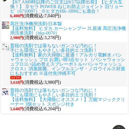
【8/7 AM9時以降のご注文は8/17以降出荷】【ヒダカ互
換！】 京セラ POWER ねじれ防止ジョイント 旧リョー
ビ（6710097） ※ヒダカHK-1890にも適合！
(消費税込:7,040円)
6,400円
高圧洗浄機用洗剤/日本製
【送料無料】 ヒダカ カーシャンプー 2L原液 高圧洗浄機
用洗車洗剤（hkp-0070）
(消費税込:3,278円)
2,980円
普段の洗剤では落ちないガンコな汚れに！
手にも環境にもやさしい多目的エコ洗剤！
【送料無料】家の大掃除に最適！アルカリ電解水 パシ
ャウォッシュ プロ お買い得3点セット（パシャウォッシ
ュプロ1L+詰め替えスプレーボトル+パシャウォッシュ
クロス）消臭除菌、インフルエンザ・ノロウイルス対策
にもおすすめ ※送付先沖縄不可
(消費税込:3,980円)
3,618円
普段の洗剤では落ちないガンコな汚れに！
手にも環境にもやさしい多目的エコ洗剤！
【送料無料】【大掃除にオススメ！】万能マジッククリ
ーナー 3個セット スポンジ付き
(消費税込:6,204円)
5,640円