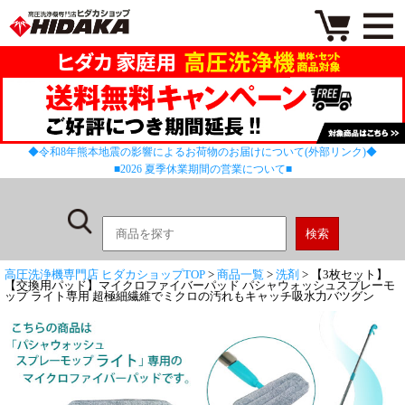
◆令和8年熊本地震の影響によるお荷物のお届けについて(外部リンク)◆
■2026 夏季休業期間の営業について■
高圧洗浄機専門店 ヒダカショップTOP
>
商品一覧
>
洗剤
> 【3枚セット】
【交換用パッド】マイクロファイバーパッド パシャウォッシュスプレーモ
ップ ライト専用 超極細繊維でミクロの汚れもキャッチ吸水力バツグン