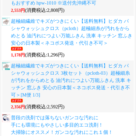
もおすすめ hpw-1010 ※送付先沖縄不可
(消費税込:2,808円)
2,553円
超極細繊維でキズがつきにくい
【送料無料】ヒダカ パ
シャウォッシュクロス（pcloth）超極細糸が汚れをから
めとる 油汚れにつよい万能ふきん 洗車 キッチン 窓ふき
安心の日本製＜ネコポス発送・代引き不可＞
(消費税込:1,296円)
1,178円
超極細繊維でキズがつきにくい
【送料無料】ヒダカ パ
シャウォッシュクロス 3枚セット（pcloth-03）超極細糸
が汚れをからめとる 油汚れにつよい万能ふきん 洗車 キ
ッチン 窓ふき 安心の日本製＜ネコポス発送・代引き不
可＞[M便 1/3]
(消費税込:2,592円)
2,356円
普段の洗剤では落ちないガンコな汚れに
手にも環境にもやさしい多目的エコ洗剤！
大掃除にオススメ！ガンコな汚れにこれ１個！