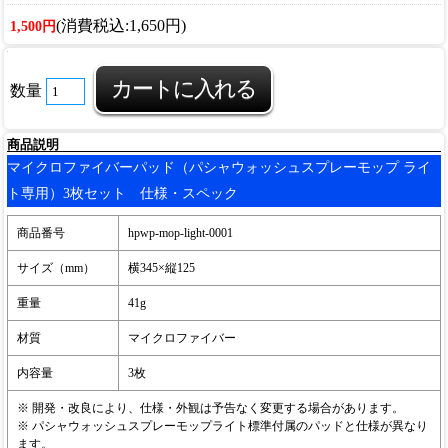
(消費税込:1,650円)
1,500円
数量
商品説明
マイクロファイバーパッド（パシャウォッシュスプレーモップ ライ
ト専用）3枚セット 仕様・スペック
商品番号
hpwp-mop-light-0001
サイズ（mm）
横345×縦125
重量
41g
材質
マイクロファイバー
内容量
3枚
※ 開発・改良により、仕様・外観は予告なく変更する場合があります。
※ パシャウォッシュスプレーモップライト標準付属のパッドと仕様が異なり
ます。