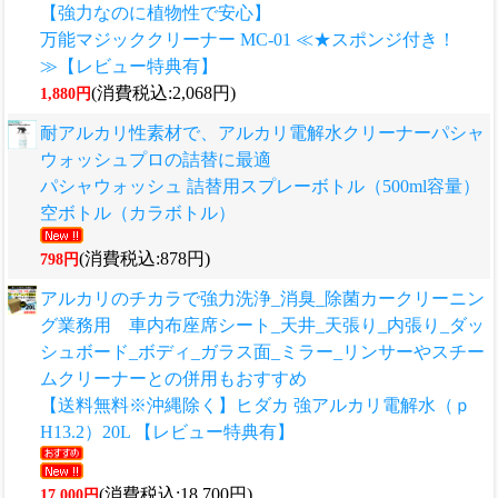
【強力なのに植物性で安心】
万能マジッククリーナー MC-01 ≪★スポンジ付き！
≫【レビュー特典有】
(消費税込:2,068円)
1,880円
耐アルカリ性素材で、アルカリ電解水クリーナーパシャ
ウォッシュプロの詰替に最適
パシャウォッシュ 詰替用スプレーボトル（500ml容量）
空ボトル（カラボトル）
(消費税込:878円)
798円
アルカリのチカラで強力洗浄_消臭_除菌カークリーニン
グ業務用 車内布座席シート_天井_天張り_内張り_ダッ
シュボード_ボディ_ガラス面_ミラー_リンサーやスチー
ムクリーナーとの併用もおすすめ
【送料無料※沖縄除く】ヒダカ 強アルカリ電解水（ｐ
H13.2）20L 【レビュー特典有】
(消費税込:18,700円)
17,000円