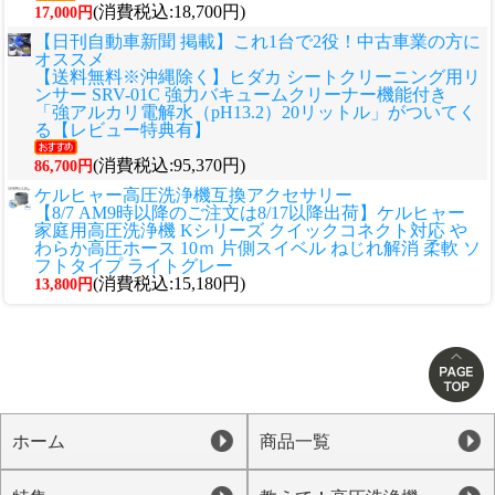
(消費税込:18,700円)
17,000円
【日刊自動車新聞 掲載】これ1台で2役！中古車業の方に
オススメ
【送料無料※沖縄除く】ヒダカ シートクリーニング用リ
ンサー SRV-01C 強力バキュームクリーナー機能付き
「強アルカリ電解水（pH13.2）20リットル」がついてく
る【レビュー特典有】
(消費税込:95,370円)
86,700円
ケルヒャー高圧洗浄機互換アクセサリー
【8/7 AM9時以降のご注文は8/17以降出荷】ケルヒャー
家庭用高圧洗浄機 Kシリーズ クイックコネクト対応 や
わらか高圧ホース 10ｍ 片側スイベル ねじれ解消 柔軟 ソ
フトタイプ ライトグレー
(消費税込:15,180円)
13,800円
ホーム
商品一覧