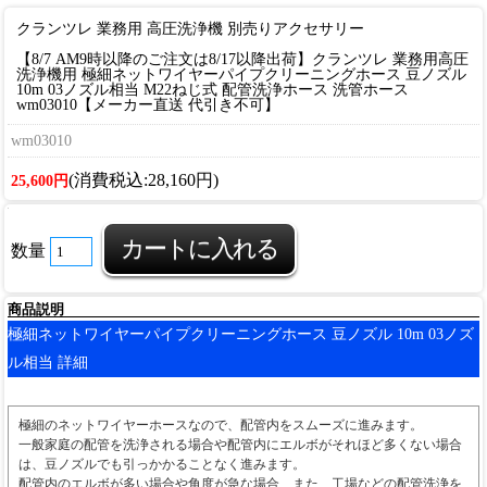
クランツレ 業務用 高圧洗浄機 別売りアクセサリー
【8/7 AM9時以降のご注文は8/17以降出荷】クランツレ 業務用高圧
洗浄機用 極細ネットワイヤーパイプクリーニングホース 豆ノズル
10m 03ノズル相当 M22ねじ式 配管洗浄ホース 洗管ホース
wm03010【メーカー直送 代引き不可】
wm03010
(消費税込:28,160円)
25,600円
数量
商品説明
極細ネットワイヤーパイプクリーニングホース 豆ノズル 10m 03ノズ
ル相当 詳細
極細のネットワイヤーホースなので、配管内をスムーズに進みます。
一般家庭の配管を洗浄される場合や配管内にエルボがそれほど多くない場合
は、豆ノズルでも引っかかることなく進みます。
配管内のエルボが多い場合や角度が急な場合、また、工場などの配管洗浄を