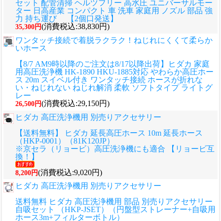
セット 配管清掃 ヘルツフリー 高水圧 ユニバーサルモー
ター 日高産業 コンパクト 車 洗車 家庭用 ノズル 部品 強
力 持ち運び 【2個口発送】
(消費税込:38,830円)
35,300円
ワンタッチ接続で着脱ラクラク！ねじれにくくて柔らか
いホース
【8/7 AM9時以降のご注文は8/17以降出荷】ヒダカ 家庭
用高圧洗浄機 HK-1890 HKU-1885対応 やわらか高圧ホー
ス 20m スイベル付き ワンタッチ接続 ホースが折れな
い・ねじれない ねじれ解消 柔軟 ソフトタイプ ライトグ
レー
(消費税込:29,150円)
26,500円
ヒダカ 高圧洗浄機用 別売りアクセサリー
【送料無料】 ヒダカ 延長高圧ホース 10m 延長ホース
（HKP-0001）（81K120JP）
※京セラ（リョービ）高圧洗浄機にも適合 【リョービ互
換！】
(消費税込:9,020円)
8,200円
ヒダカ 高圧洗浄機用 別売りアクセサリー
送料無料 ヒダカ 高圧洗浄機用 部品 別売りアクセサリー
自吸セット （HKP-JSET）（円盤型ストレーナー+自吸用
ホース3m+フィルターボトル）