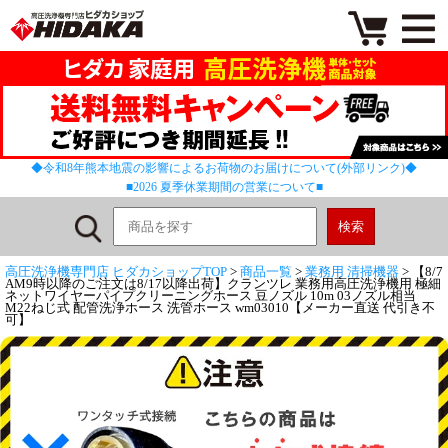
◆令和8年熊本地震の影響によるお荷物のお届けについて(外部リンク)◆
■2026 夏季休業期間の営業について■
高圧洗浄機専門店 ヒダカショップTOP
>
商品一覧
>
業務用 清掃機器
> 【8/7
AM9時以降のご注文は8/17以降出荷】クランツレ 業務用高圧洗浄機用 極細
ネットワイヤーパイプクリーニングホース 豆ノズル 10m 03ノズル相当
M22ねじ式 配管洗浄ホース 洗管ホース wm03010【メーカー直送 代引き不
可】