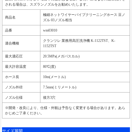
される場合は、スズランノズルをお勧めいたします。
極細ネットワイヤーパイプクリーニングホース 豆ノ
商品名
ズル 03ノズル相当
品番
wm03010
クランツレ 業務用高圧洗浄機 K-1122TST、K-
適合機種
1152TST
最大適応圧
20.5MPa(メガパスカル)
最大許容温度
80℃(度)
ホース長
10m(メートル)
ノズル外径
7.5mm(ミリメートル)
ノズル仕様
後方3穴
※開発・改良により、仕様・外観は予告なく変更する場合があります。あら
かじめご了承ください。
サイズ展開