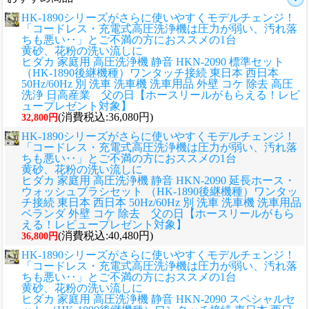
HK-1890シリーズがさらに使いやすくモデルチェンジ！
「コードレス・充電式高圧洗浄機は圧力が弱い、汚れ落
ちも悪い‥」とご不満の方におススメの1台
黄砂、花粉の洗い流しに
ヒダカ 家庭用 高圧洗浄機 静音 HKN-2090 標準セット
（HK-1890後継機種）ワンタッチ接続 東日本 西日本
50Hz/60Hz 別 洗車 洗車機 洗車用品 外壁 コケ 除去 高圧
洗浄 日高産業 父の日【ホースリールがもらえる！レビ
ュープレゼント対象】
(消費税込:36,080円)
32,800円
HK-1890シリーズがさらに使いやすくモデルチェンジ！
「コードレス・充電式高圧洗浄機は圧力が弱い、汚れ落
ちも悪い‥」とご不満の方におススメの1台
黄砂、花粉の洗い流しに
ヒダカ 家庭用 高圧洗浄機 静音 HKN-2090 延長ホース・
ウォッシュブラシセット （HK-1890後継機種）ワンタッ
チ接続 東日本 西日本 50Hz/60Hz 別 洗車 洗車機 洗車用品
ベランダ 外壁 コケ 除去 父の日【ホースリールがもら
える！レビュープレゼント対象】
(消費税込:40,480円)
36,800円
HK-1890シリーズがさらに使いやすくモデルチェンジ！
「コードレス・充電式高圧洗浄機は圧力が弱い、汚れ落
ちも悪い‥」とご不満の方におススメの1台
黄砂、花粉の洗い流しに
ヒダカ 家庭用 高圧洗浄機 静音 HKN-2090 スペシャルセ