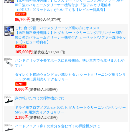
【送料無料※沖縄除く】ヒダカ シートクリーニング用リンサー SRV-
01C 強力バキュームクリーナー機能付き 「強アルカリ電解水
（pH13.2）20リットル」がついてくる【レビュー特典有】
86,700円
(消費税込:95,370円)
これ1台で2役！ハウスクリーニング業の方にオススメ
【送料無料※沖縄除く】ヒダカ シートクリーニング用リンサー SRV-
01C 強力バキュームクリーナー機能付き カーペット/ソファー洗浄セッ
ト【レビュー特典有】
105,000円
(消費税込:115,500円)
ハンドグリップ不要でホースに直接接続。狭い車内でも取りまわしや
すい
ダイレクト接続ウォンド srv-0030 ヒダカ シートクリーニング用リンサ
ー SRV-01C用別売りアクセサリー
9,000円
(消費税込:9,900円)
床の乾いたゴミの掃除機がけに
ドライ用フロアノズル srv-0001 ヒダカ シートクリーニング用リンサー
SRV-01C用別売りアクセサリー
2,380円
(消費税込:2,618円)
ハードフロア（床）の水分を含むゴミの掃除機がけに