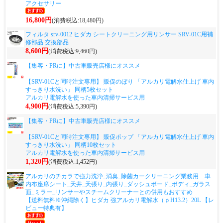
アクセサリー
16,800円
(消費税込:18,480円)
フィルタ srv-0012 ヒダカ シートクリーニング用リンサー SRV-01C用補
修部品 交換部品
8,600円
(消費税込:9,460円)
【集客・PRに】中古車販売店様にオススメ
【SRV-01Cと同時注文専用】 販促のぼり 「アルカリ電解水仕上げ 車内
すっきり水洗い」 同柄5枚セット
アルカリ電解水を使った車内清掃サービス用
4,900円
(消費税込:5,390円)
【集客・PRに】中古車販売店様にオススメ
【SRV-01Cと同時注文専用】 販促ポップ 「アルカリ電解水仕上げ 車内
すっきり水洗い」 同柄10枚セット
アルカリ電解水を使った車内清掃サービス用
1,320円
(消費税込:1,452円)
アルカリのチカラで強力洗浄_消臭_除菌カークリーニング業務用 車
内布座席シート_天井_天張り_内張り_ダッシュボード_ボディ_ガラス
面_ミラー_リンサーやスチームクリーナーとの併用もおすすめ
【送料無料※沖縄除く】ヒダカ 強アルカリ電解水（ｐH13.2）20L 【レ
ビュー特典有】