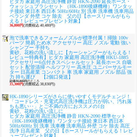
ヒダカ 家庭用 高圧洗浄機 静音 HKN-2090 延長ホース・
ウォッシュブラシセット （HK-1890後継機種）ワンタッ
チ接続 東日本 西日本 50Hz/60Hz 別 洗車 洗車機 洗車用品
ベランダ 外壁 コケ 除去 父の日【ホースリールがもら
える！レビュープレゼント対象】
36,800円
(消費税込:40,480円)
泡で洗車できるフォームノズルが標準付属！掃除 100v
パーツ 簡易 ため水 アクセサリー 高圧 ノズル 電動 強い
シャンプー 手持ち
黄砂、花粉の洗い流しに
【カーシャンプーがもらえる！
レビュー特典有】ヒダカ 家庭用 高圧洗浄機 HKU-1885
アクセサリー6点付きスペシャルセット 延長ホース 自吸
セット 配管清掃 ヘルツフリー 高水圧 ユニバーサルモー
ター 日高産業 コンパクト 車 洗車 家庭用 ノズル 部品 強
力 持ち運び 【2個口発送】
定価40,800円
のところ
35,300円
(消費税込:38,830円)
HK-1890シリーズがさらに使いやすくモデルチェンジ！
「コードレス・充電式高圧洗浄機は圧力が弱い、汚れ落
ちも悪い‥」とご不満の方におススメの1台
黄砂、花粉の洗い流しに
ヒダカ 家庭用 高圧洗浄機 静音 HKN-2090 標準セット
（HK-1890後継機種）ワンタッチ接続 東日本 西日本
50Hz/60Hz 別 洗車 洗車機 洗車用品 外壁 コケ 除去 高圧
洗浄 日高産業 父の日【ホースリールがもらえる！レビ
ュープレゼント対象】