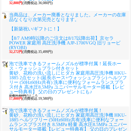
32,800円
(消費税込:36,080円)
当商品は、メーカー廃番となりました。メーカーの在庫
品なくなり次第完売となります。
【新築祝い/ギフトに！】
【8/7 AM9時以降のご注文は8/17以降出荷】京セラ
POWER 家庭用 高圧洗浄機 AJP-1700VGQ 旧リョービ
(RYOBI)
32,272円
(消費税込:35,499円)
泡で洗車できるフォームノズルが標準付属！延長ホー
ス・ウォッシュブラシ付きセット
黄砂、花粉の洗い流しに
ヒダカ 家庭用高圧洗浄機 HKU-
1885 2点セット(延長ホース+ウォッシュブラシ) ヘルツフ
リー (50Hz60Hz共有) 洗車に便利なフォームランスプラ
ス付き 高水圧8.5MPa ユニバーサルモーター搭載【レビ
ュー特典有】 父の日のプレゼントにも♪
定価20,800円
のところ
17,800円
(消費税込:19,580円)
泡で洗車できるフォームノズルが標準付属！
黄砂、花粉の洗い流しに
ヒダカ 家庭用高圧洗浄機 HKU-
1885 ヘルツフリー (50Hz60Hz共有)洗車に便利なフォー
ムランスプラス付き 8.5MPa 軽量 高水圧8.5MPa ユニバー
サルモーター搭載【レビュー特典有】 父の日のプレゼン