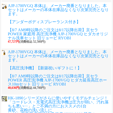
AJP-1700VGQ 本体は、メーカー廃番となりました。本
セットはメーカーの本体在庫品なくなり次第完売となり
ます。
【アンダーボディスプレーランス付き】
【8/7 AM9時以降のご注文は8/17以降出荷】京セラ
POWER 家庭用 高圧洗浄機 AJP-1700VGQ ヒダカオリジ
ナル洗車セット 旧リョービ RYOBI
47,727円
(消費税込:52,500円)
AJP-1700VGQ 本体は、メーカー廃番となりました。本
セットはメーカーの本体在庫品なくなり次第完売となり
ます。
【高圧洗浄機】【新築祝い/ギフトに！】
【8/7 AM9時以降のご注文は8/17以降出荷】京セラ
POWER 高圧洗浄機 AJP-1700VGQ ヒダカ延長高圧ホー
ス10mセット 旧リョービ RYOBI
40,636円
(消費税込:44,700円)
HK-1890シリーズがさらに使いやすくモデルチェンジ！
「コードレス・充電式高圧洗浄機は圧力が弱い、汚れ落
ちも悪い‥」とご不満の方におススメの1台
黄砂、花粉の洗い流しに