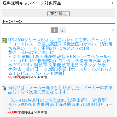
送料無料キャンペーン対象商品
並び替え
キャンペーン
>
1
2
HK-1890シリーズがさらに使いやすくモデルチェンジ！
「コードレス・充電式高圧洗浄機は圧力が弱い、汚れ落
ちも悪い‥」とご不満の方におススメの1台
黄砂、花粉の洗い流しに
ヒダカ 家庭用 高圧洗浄機 静音 HKN-2090 スペシャルセ
ット （HK-1890後継機種）ワンタッチ接続 東日本 西日
本 50Hz/60Hz 別 洗車 洗車機 洗車用品 ベランダ 外壁 コ
ケ 除去 父の日 ※2個口発送【ホースリールがもらえ
る！レビュープレゼント対象】
53,300円
(消費税込:58,630円)
当商品は、メーカー廃番となりました。メーカーの在庫
品なくなり次第完売となります。
【8/7 AM9時以降のご注文は8/17以降出荷】【静音型】
京セラPOWER 家庭用 高圧洗浄機 AJP-2100GQ 旧リョー
ビ
49,818円
(消費税込:54,800円)