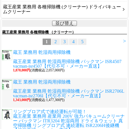
蔵王産業 業務用 各種掃除機 (クリーナー) ドライバキュー
ムクリーナー
並び替え
蔵王産業 業務用 各種掃除機 （クリーナー）
>
1
2
3
4
5
蔵王 業務用 乾湿両用掃除機
蔵王産業 業務用 乾湿両用掃除機 バックマン ISR4507
vacman-isr4507【代引不可・メーカー直送】
1,870,000円
(消費税込:2,057,000円)
蔵王 業務用 乾湿両用掃除機
蔵王産業 業務用 乾湿両用掃除機 バックマン ISR2706L
vacman-isr2706l【代引不可・メーカー直送】
1,343,000円
(消費税込:1,477,300円)
リングブロア式で連続運転が可能！
蔵王産業 業務用 産業用 200V 強力バキュームクリーナ
ー バックマン ITR3204 乾湿両用 ドライ＆ウェット 真
空掃除機 リングブロア式 連続運転 ISR2206H後継機