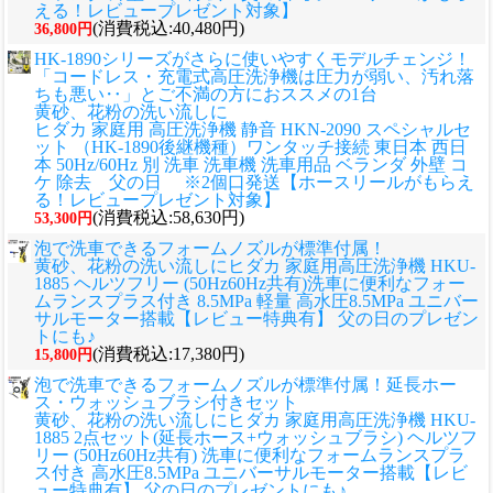
える！レビュープレゼント対象】
(消費税込:40,480円)
36,800円
HK-1890シリーズがさらに使いやすくモデルチェンジ！
「コードレス・充電式高圧洗浄機は圧力が弱い、汚れ落
ちも悪い‥」とご不満の方におススメの1台
黄砂、花粉の洗い流しに
ヒダカ 家庭用 高圧洗浄機 静音 HKN-2090 スペシャルセ
ット （HK-1890後継機種）ワンタッチ接続 東日本 西日
本 50Hz/60Hz 別 洗車 洗車機 洗車用品 ベランダ 外壁 コ
ケ 除去 父の日 ※2個口発送【ホースリールがもらえ
る！レビュープレゼント対象】
(消費税込:58,630円)
53,300円
泡で洗車できるフォームノズルが標準付属！
黄砂、花粉の洗い流しに
ヒダカ 家庭用高圧洗浄機 HKU-
1885 ヘルツフリー (50Hz60Hz共有)洗車に便利なフォー
ムランスプラス付き 8.5MPa 軽量 高水圧8.5MPa ユニバー
サルモーター搭載【レビュー特典有】 父の日のプレゼン
トにも♪
(消費税込:17,380円)
15,800円
泡で洗車できるフォームノズルが標準付属！延長ホー
ス・ウォッシュブラシ付きセット
黄砂、花粉の洗い流しに
ヒダカ 家庭用高圧洗浄機 HKU-
1885 2点セット(延長ホース+ウォッシュブラシ) ヘルツフ
リー (50Hz60Hz共有) 洗車に便利なフォームランスプラ
ス付き 高水圧8.5MPa ユニバーサルモーター搭載【レビ
ュー特典有】 父の日のプレゼントにも♪