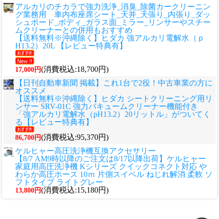
アルカリのチカラで強力洗浄_消臭_除菌カークリーニン
グ業務用 車内布座席シート_天井_天張り_内張り_ダッ
シュボード_ボディ_ガラス面_ミラー_リンサーやスチー
ムクリーナーとの併用もおすすめ
【送料無料※沖縄除く】ヒダカ 強アルカリ電解水（ｐ
H13.2）20L 【レビュー特典有】
(消費税込:18,700円)
17,000円
【日刊自動車新聞 掲載】これ1台で2役！中古車業の方に
オススメ
【送料無料※沖縄除く】ヒダカ シートクリーニング用リ
ンサー SRV-01C 強力バキュームクリーナー機能付き
「強アルカリ電解水（pH13.2）20リットル」がついてく
る【レビュー特典有】
(消費税込:95,370円)
86,700円
ケルヒャー高圧洗浄機互換アクセサリー
【8/7 AM9時以降のご注文は8/17以降出荷】ケルヒャー
家庭用高圧洗浄機 Kシリーズ クイックコネクト対応 や
わらか高圧ホース 10ｍ 片側スイベル ねじれ解消 柔軟 ソ
フトタイプ ライトグレー
(消費税込:15,180円)
13,800円