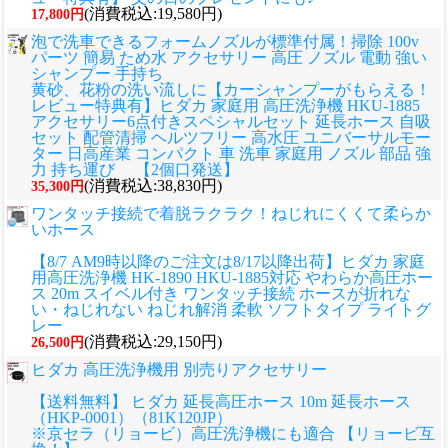
(消費税込:19,580円)
17,800円
泡で洗車できるフォームノズルが標準付属！掃除 100v
パーツ 簡易 ため水 アクセサリー 高圧 ノズル 電動 強い
シャンプー 手持ち
黄砂、花粉の洗い流しに
【カーシャンプーがもらえる！
レビュー特典有】ヒダカ 家庭用 高圧洗浄機 HKU-1885
アクセサリー6点付きスペシャルセット 延長ホース 自吸
セット 配管清掃 ヘルツフリー 高水圧 ユニバーサルモー
ター 日高産業 コンパクト 車 洗車 家庭用 ノズル 部品 強
力 持ち運び 【2個口発送】
(消費税込:38,830円)
35,300円
ワンタッチ接続で着脱ラクラク！ねじれにくくて柔らか
いホース
【8/7 AM9時以降のご注文は8/17以降出荷】ヒダカ 家庭
用高圧洗浄機 HK-1890 HKU-1885対応 やわらか高圧ホー
ス 20m スイベル付き ワンタッチ接続 ホースが折れな
い・ねじれない ねじれ解消 柔軟 ソフトタイプ ライトグ
レー
(消費税込:29,150円)
26,500円
ヒダカ 高圧洗浄機用 別売りアクセサリー
【送料無料】 ヒダカ 延長高圧ホース 10m 延長ホース
（HKP-0001）（81K120JP）
※京セラ（リョービ）高圧洗浄機にも適合 【リョービ互