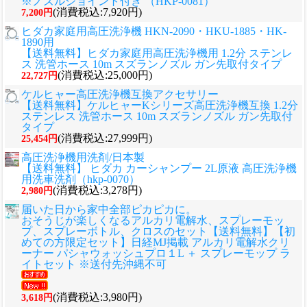
※ノズルジョイント付き （HKP-0081）
(消費税込:7,920円)
7,200円
ヒダカ家庭用高圧洗浄機 HKN-2090・HKU-1885・HK-
1890用
【送料無料】ヒダカ家庭用高圧洗浄機用 1.2分 ステンレ
ス 洗管ホース 10m スズランノズル ガン先取付タイプ
(消費税込:25,000円)
22,727円
ケルヒャー高圧洗浄機互換アクセサリー
【送料無料】ケルヒャーKシリーズ高圧洗浄機互換 1.2分
ステンレス 洗管ホース 10m スズランノズル ガン先取付
タイプ
(消費税込:27,999円)
25,454円
高圧洗浄機用洗剤/日本製
【送料無料】 ヒダカ カーシャンプー 2L原液 高圧洗浄機
用洗車洗剤（hkp-0070）
(消費税込:3,278円)
2,980円
届いた日から家中全部ピカピカに。
おそうじが楽しくなるアルカリ電解水、スプレーモッ
プ、スプレーボトル、クロスのセット
【送料無料】【初
めての方限定セット】日経MJ掲載 アルカリ電解水クリ
ーナー パシャウォッシュプロ１L ＋ スプレーモップ ラ
イトセット ※送付先沖縄不可
(消費税込:3,980円)
3,618円