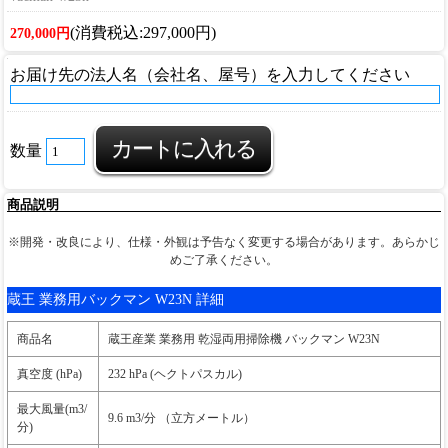
(消費税込:297,000円)
270,000円
お届け先の法人名（会社名、屋号）を入力してください
数量
商品説明
※開発・改良により、仕様・外観は予告なく変更する場合があります。あらかじ
めご了承ください。
蔵王 業務用バックマン W23N 詳細
商品名
蔵王産業 業務用 乾湿両用掃除機 バックマン W23N
真空度 (hPa)
232 hPa (ヘクトパスカル)
最大風量(m3/
9.6 m3/分 （立方メートル）
分)