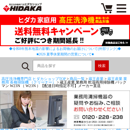
◆令和8年熊本地震の影響によるお荷物のお届けについて(外部リンク)◆
■2026 夏季休業期間の営業について■
高圧洗浄機専門店 ヒダカショップTOP
>
商品一覧
>
蔵王産業
>
蔵王産業 業
務用 各種掃除機 （クリーナー）
> 蔵王産業 業務用 乾湿両用掃除機 バック
マン W23N （ W23N ）【配達日時指定不可】メーカー直送