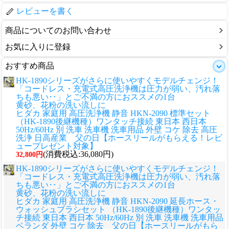
レビューを書く
商品についてのお問い合わせ
お気に入りに登録
おすすめ商品
HK-1890シリーズがさらに使いやすくモデルチェンジ！
「コードレス・充電式高圧洗浄機は圧力が弱い、汚れ落
ちも悪い‥」とご不満の方におススメの1台
黄砂、花粉の洗い流しに
ヒダカ 家庭用 高圧洗浄機 静音 HKN-2090 標準セット
（HK-1890後継機種）ワンタッチ接続 東日本 西日本
50Hz/60Hz 別 洗車 洗車機 洗車用品 外壁 コケ 除去 高圧
洗浄 日高産業 父の日【ホースリールがもらえる！レビ
ュープレゼント対象】
(消費税込:36,080円)
32,800円
HK-1890シリーズがさらに使いやすくモデルチェンジ！
「コードレス・充電式高圧洗浄機は圧力が弱い、汚れ落
ちも悪い‥」とご不満の方におススメの1台
黄砂、花粉の洗い流しに
ヒダカ 家庭用 高圧洗浄機 静音 HKN-2090 延長ホース・
ウォッシュブラシセット （HK-1890後継機種）ワンタッ
チ接続 東日本 西日本 50Hz/60Hz 別 洗車 洗車機 洗車用品
ベランダ 外壁 コケ 除去 父の日【ホースリールがもら