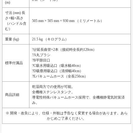
(m)
寸法 (mm) 長
さ×幅×高さ
505 mm × 505 mm × 930 mm （ミリメートル）
（ハンドル含
む）
重量 (kg)
21.5 kg （キログラム）
?@延長曲管×2本（接続時全長約120cm）
?A丸ブラシ
?B平隙目口
標準付属品
?C吸水用吸込口（吸水幅40cm）
?D吸塵用吸込口（清掃幅40cm）
?Eバキュームホース（全長250cm）
乾湿両方での使用が可能。
全機種ステンレスタンク。
商品詳細
導電性特殊バキュームホース採用で、全機種静電気対策済
み。
※ 開発・改良により、仕様・外観は予告なく変更する場合があります。あら
かじめご了承ください。