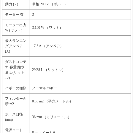
動力 (V)
単相 200 V （ボルト）
モーター 数
3
モーター出力
3,150 W （ワット）
W (ワット)
最大ランニン
グアンペア
17.5 A （アンペア）
(A)
ダストコンテ
ナ 容量/給水
29/38 L （リットル）
量 L (リット
ル)
バギーの種類
ノーマルバギー
フィルター面
0.33 m2 （平方メートル）
積 m2
ホース口径
38 mm （ミリメートル）
(mm)
電源コード
8 m （メートル）