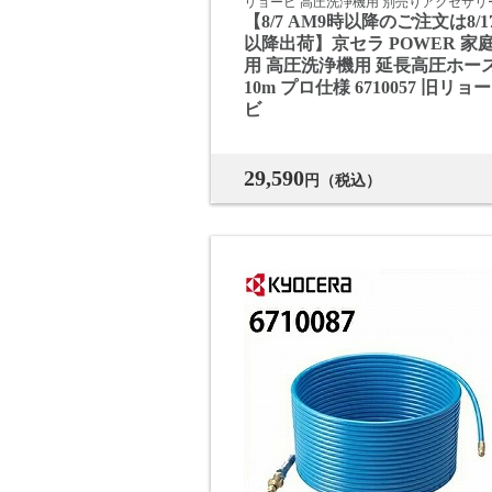
リョービ 高圧洗浄機用 別売りアクセサリ
【8/7 AM9時以降のご注文は8/1
以降出荷】京セラ POWER 家
用 高圧洗浄機用 延長高圧ホー
10m プロ仕様 6710057 旧リョー
ビ
29,590
円（税込）