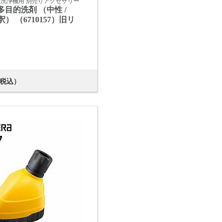
圧洗浄機用 別売りアクセサリー
多目的洗剤 （中性 /
 希釈） （6710157）旧リ
税込）