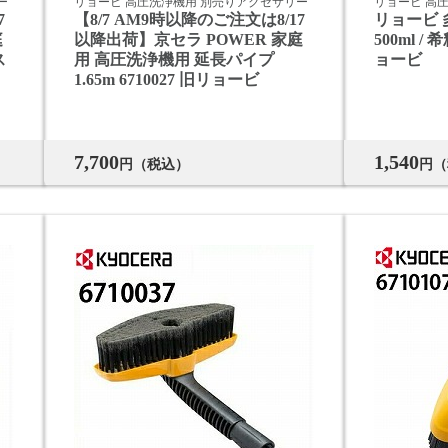
ー
リョービ 高圧洗浄機用 別売りアクセサリー
リョービ 高
7
【8/7 AM9時以降のご注文は8/17
リョービ 
庭
以降出荷】京セラ POWER 家庭
500ml /
ス
用 高圧洗浄機用 延長パイプ
ョービ
1.65m 6710027 旧リョービ
7,700
1,540
円（税込）
円（