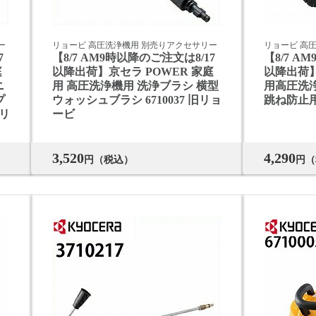
ー
リョービ 高圧洗浄機用 別売りアクセサリー
リョービ 高
7
【8/7 AM9時以降のご注文は8/17
【8/7 A
庭
以降出荷】京セラ POWER 家庭
以降出荷】
ニ
用 高圧洗浄機用 洗浄ブラシ 横型
用高圧洗浄
プ
ウォッシュブラシ 6710037 旧リョ
跳ね防止用 
旧リ
ービ
3,520
4,290
円（税込）
円（