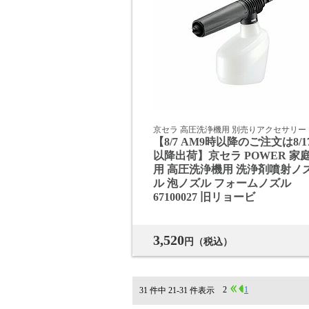
京セラ 高圧洗浄機用 別売りアクセサリー
【8/7 AM9時以降のご注文は8/1
以降出荷】京セラ POWER 家
用 高圧洗浄機用 洗浄剤噴射ノ
ル 泡ノズル フォームノズル
67100027 旧リョービ
3,520
円（税込）
2
1
31 件中 21-31 件表示