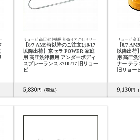
ー
リョービ 高圧洗浄機用 別売りアクセサリー
リョービ 高
7
【8/7 AM9時以降のご注文は8/17
【8/7 A
庭
以降出荷】京セラ POWER 家庭
以降出荷】
リ
用 高圧洗浄機用 アンダーボディ
用 高圧洗
スプレーランス 3710217 旧リョー
ナー テラス
ビ
旧リョー
5,830
9,130
円（税込）
円（