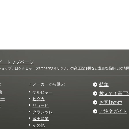
プ トップページ
ップ」はケルヒャー(karcher)やオリジナルの高圧洗浄機など豊富な品揃えの
ぶ
メーカーから選ぶ
特集
機
ケルヒャー
教えて！高圧
ナー
ヒダカ
お客様の声
器
リョービ
ご注文ガイド
クランツレ
蔵王産業
その他