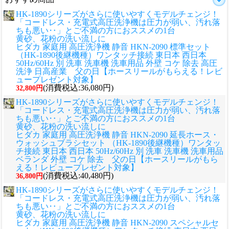
HK-1890シリーズがさらに使いやすくモデルチェンジ！
「コードレス・充電式高圧洗浄機は圧力が弱い、汚れ落
ちも悪い‥」とご不満の方におススメの1台
黄砂、花粉の洗い流しに
ヒダカ 家庭用 高圧洗浄機 静音 HKN-2090 標準セット
（HK-1890後継機種）ワンタッチ接続 東日本 西日本
50Hz/60Hz 別 洗車 洗車機 洗車用品 外壁 コケ 除去 高圧
洗浄 日高産業 父の日【ホースリールがもらえる！レビ
ュープレゼント対象】
(消費税込:36,080円)
32,800円
HK-1890シリーズがさらに使いやすくモデルチェンジ！
「コードレス・充電式高圧洗浄機は圧力が弱い、汚れ落
ちも悪い‥」とご不満の方におススメの1台
黄砂、花粉の洗い流しに
ヒダカ 家庭用 高圧洗浄機 静音 HKN-2090 延長ホース・
ウォッシュブラシセット （HK-1890後継機種）ワンタッ
チ接続 東日本 西日本 50Hz/60Hz 別 洗車 洗車機 洗車用品
ベランダ 外壁 コケ 除去 父の日【ホースリールがもら
える！レビュープレゼント対象】
(消費税込:40,480円)
36,800円
HK-1890シリーズがさらに使いやすくモデルチェンジ！
「コードレス・充電式高圧洗浄機は圧力が弱い、汚れ落
ちも悪い‥」とご不満の方におススメの1台
黄砂、花粉の洗い流しに
ヒダカ 家庭用 高圧洗浄機 静音 HKN-2090 スペシャルセ