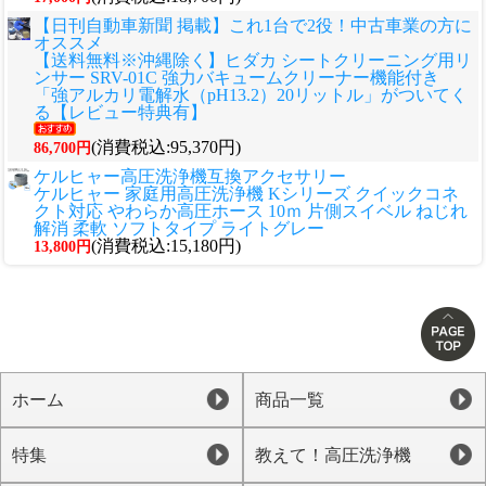
【日刊自動車新聞 掲載】これ1台で2役！中古車業の方に
オススメ
【送料無料※沖縄除く】ヒダカ シートクリーニング用リ
ンサー SRV-01C 強力バキュームクリーナー機能付き
「強アルカリ電解水（pH13.2）20リットル」がついてく
る【レビュー特典有】
(消費税込:95,370円)
86,700円
ケルヒャー高圧洗浄機互換アクセサリー
ケルヒャー 家庭用高圧洗浄機 Kシリーズ クイックコネ
クト対応 やわらか高圧ホース 10ｍ 片側スイベル ねじれ
解消 柔軟 ソフトタイプ ライトグレー
(消費税込:15,180円)
13,800円
ホーム
商品一覧
特集
教えて！高圧洗浄機