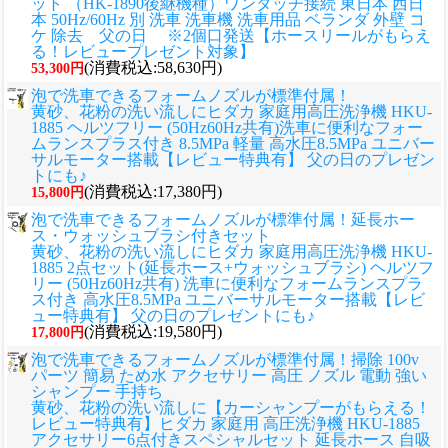
ット （HK-1890後継機種）ワンタッチ接続 東日本 西日
本 50Hz/60Hz 別 洗車 洗車機 洗車用品 ベランダ 外壁 コ
ケ 除去 父の日 ※2個口発送【ホースリールがもらえ
る！レビュープレゼント対象】
(消費税込:58,630円)
53,300円
泡で洗車できるフォームノズルが標準付属！
黄砂、花粉の洗い流しに
ヒダカ 家庭用高圧洗浄機 HKU-
1885 ヘルツフリー (50Hz60Hz共有)洗車に便利なフォー
ムランスプラス付き 8.5MPa 軽量 高水圧8.5MPa ユニバー
サルモーター搭載【レビュー特典有】 父の日のプレゼン
トにも♪
(消費税込:17,380円)
15,800円
泡で洗車できるフォームノズルが標準付属！延長ホー
ス・ウォッシュブラシ付きセット
黄砂、花粉の洗い流しに
ヒダカ 家庭用高圧洗浄機 HKU-
1885 2点セット(延長ホース+ウォッシュブラシ) ヘルツフ
リー (50Hz60Hz共有) 洗車に便利なフォームランスプラ
ス付き 高水圧8.5MPa ユニバーサルモーター搭載【レビ
ュー特典有】 父の日のプレゼントにも♪
(消費税込:19,580円)
17,800円
泡で洗車できるフォームノズルが標準付属！掃除 100v
パーツ 簡易 ため水 アクセサリー 高圧 ノズル 電動 強い
シャンプー 手持ち
黄砂、花粉の洗い流しに
【カーシャンプーがもらえる！
レビュー特典有】ヒダカ 家庭用 高圧洗浄機 HKU-1885
アクセサリー6点付きスペシャルセット 延長ホース 自吸