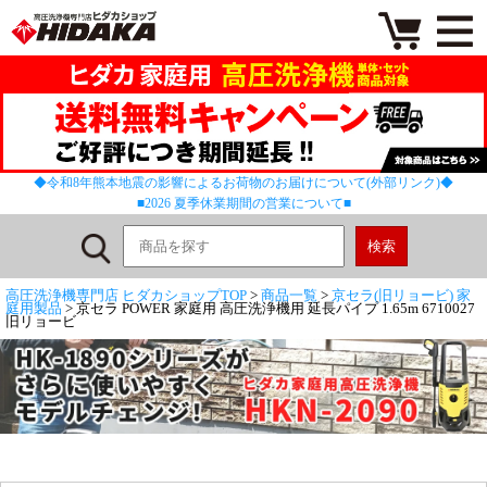
◆令和8年熊本地震の影響によるお荷物のお届けについて(外部リンク)◆
■2026 夏季休業期間の営業について■
高圧洗浄機専門店 ヒダカショップTOP
>
商品一覧
>
京セラ(旧リョービ) 家
庭用製品
> 京セラ POWER 家庭用 高圧洗浄機用 延長パイプ 1.65m 6710027
旧リョービ