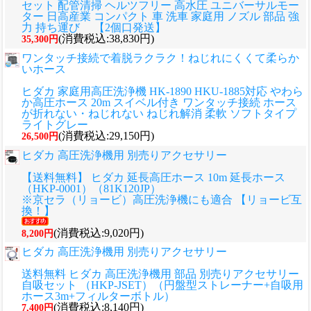
セット 配管清掃 ヘルツフリー 高水圧 ユニバーサルモー
ター 日高産業 コンパクト 車 洗車 家庭用 ノズル 部品 強
力 持ち運び 【2個口発送】
(消費税込:38,830円)
35,300円
ワンタッチ接続で着脱ラクラク！ねじれにくくて柔らか
いホース
ヒダカ 家庭用高圧洗浄機 HK-1890 HKU-1885対応 やわら
か高圧ホース 20m スイベル付き ワンタッチ接続 ホース
が折れない・ねじれない ねじれ解消 柔軟 ソフトタイプ
ライトグレー
(消費税込:29,150円)
26,500円
ヒダカ 高圧洗浄機用 別売りアクセサリー
【送料無料】 ヒダカ 延長高圧ホース 10m 延長ホース
（HKP-0001）（81K120JP）
※京セラ（リョービ）高圧洗浄機にも適合 【リョービ互
換！】
(消費税込:9,020円)
8,200円
ヒダカ 高圧洗浄機用 別売りアクセサリー
送料無料 ヒダカ 高圧洗浄機用 部品 別売りアクセサリー
自吸セット （HKP-JSET）（円盤型ストレーナー+自吸用
ホース3m+フィルターボトル）
(消費税込:8,140円)
7,400円