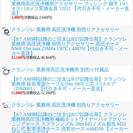
業務用高圧洗浄機用アクセサリー ブッシング 継手 1/4×
オス×1/8メス変換金具 12021 【代引き不可・メーカー直
送】
2,400円
(消費税込:2,640円)
クランツレ 業務用 高圧洗浄機 別売りアクセサリー
【8/7 AM9時以降のご注文は8/17以降出荷】クランツレ
業務用 高圧洗浄機 別売りアクセサリー 高圧ホース
NW8 15m max.23MPa 150℃ ( 44879)【代引き不可・メー
カー直送】
42,240円
(消費税込:46,464円)
クランツレ 業務用高圧洗浄機用 別売り付属品
【8/7 AM9時以降のご注文は8/17以降出荷】クランツレ
業務用 延長電源ケーブル10m 100V三芯 3.5スケア
（DN0001） 【代引き不可・メーカー直送】
11,000円
(消費税込:12,100円)
クランツレ 業務用 高圧洗浄機 別売りアクセサリー
【8/7 AM9時以降のご注文は8/17以降出荷】クランツレ
業務用高圧洗浄機用 極細ネットワイヤーパイプクリー
ニングホース スズランノズル 30m 045ノズル相当 M22
ねじ式 配管洗浄ホース 洗管ホース ws04530 【メーカー