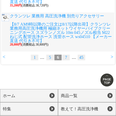
直送 代引き不可】
35,200円
(消費税込:38,720円)
クランツレ 業務用 高圧洗浄機 別売りアクセサリー
【8/7 AM9時以降のご注文は8/17以降出荷】クランツレ
業務用高圧洗浄機用 極細ネットワイヤーパイプクリー
ニングホース スズランノズル 10m 045ノズル相当 M22
ねじ式 配管洗浄ホース 洗管ホース ws04510 【メーカー
直送 代引き不可】
28,000円
(消費税込:30,800円)
<
>
1
…
5
6
7
…
45
ホーム
商品一覧
特集
教えて！高圧洗浄機