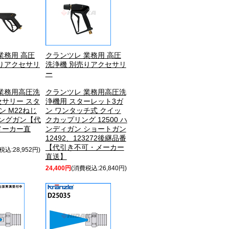
業務用 高圧
クランツレ 業務用 高圧
りアクセサリ
洗浄機 別売りアクセサリ
ー
業務用高圧洗
クランツレ 業務用高圧洗
サリー スタ
浄機用 スターレット3ガ
ン M22ねじ
ン ワンタッチ式 クイッ
 ロングガン【代
クカップリング 12500 ハ
メーカー直
ンディガン ショートガン
12492、123272後継品番
【代引き不可・メーカー
税込:28,952円)
直送】
24,400円
(消費税込:26,840円)