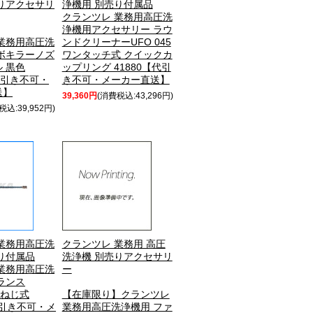
りアクセサリ
浄機用 別売り付属品
クランツレ 業務用高圧洗
浄機用アクセサリー ラウ
業務用高圧洗
ンドクリーナーUFO 045
ボキラーノズ
ワンタッチ式 クイックカ
ル 黒色
ップリング 41880【代引
【代引き不可・
き不可・メーカー直送】
送】
39,360円
(消費税込:43,296円)
税込:39,952円)
業務用高圧洗
クランツレ 業務用 高圧
り付属品
洗浄機 別売りアクセサリ
業務用高圧洗
ー
ランス
22ねじ式
【在庫限り】クランツレ
【代引き不可・メ
業務用高圧洗浄機用 ファ