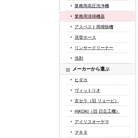
業務用高圧洗浄機
業務用清掃機器
アスベスト用掃除機
洗管ホース
リンサークリーナー
洗剤
メーカーから選ぶ
ヒダカ
ヴィットリオ
京セラ（旧 リョービ）
HiKOKI（旧 日立工機）
アイリスオーヤマ
マキタ