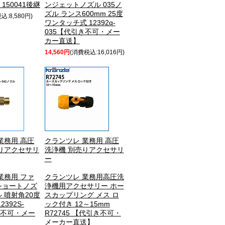
150041後継
ンジェットノズル 035ノ
ズル ランス600mm 25度
込:8,580円)
ワンタッチ式 12392q-
035【代引き不可・メー
カー直送】
14,560円
(消費税込:16,016円)
業務用 高圧
クランツレ 業務用 高圧
りアクセサリ
洗浄機 別売りアクセサリ
ー
業務用 ファ
クランツレ 業務用高圧洗
ショートノズ
浄機用アクセサリー ホー
ル 噴射角20度
スカップリング メス ロ
2392S-
ック付き 12～15mm
き不可・メー
R72745 【代引き不可・
メーカー直送】