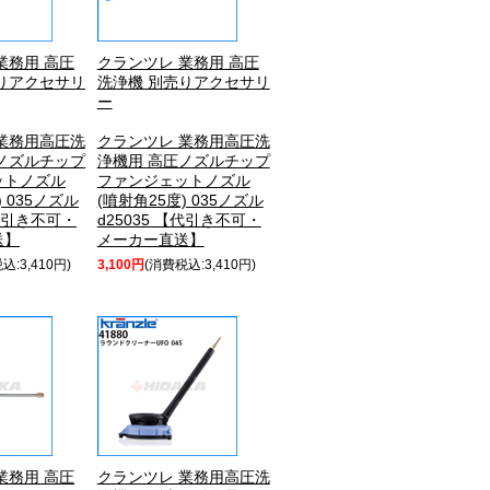
業務用 高圧
クランツレ 業務用 高圧
りアクセサリ
洗浄機 別売りアクセサリ
ー
業務用高圧洗
クランツレ 業務用高圧洗
ノズルチップ
浄機用 高圧ノズルチップ
ットノズル
ファンジェットノズル
) 035ノズル
(噴射角25度) 035ノズル
【代引き不可・
d25035 【代引き不可・
送】
メーカー直送】
込:3,410円)
3,100円
(消費税込:3,410円)
業務用 高圧
クランツレ 業務用高圧洗