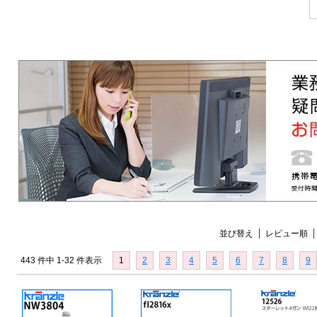
並び替え
レビュー順
443 件中 1-32 件表示
1
2
3
4
5
6
7
8
9