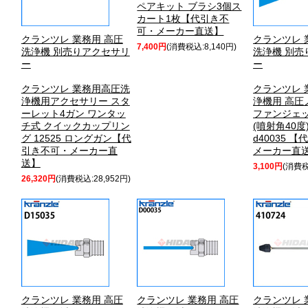
ペアキット ブラシ3個ス
カート1枚【代引き不
可・メーカー直送】
クランツレ 業務用 高圧
クランツレ 
7,400円
(消費税込:8,140円)
洗浄機 別売りアクセサリ
洗浄機 別売
ー
ー
クランツレ 業務用高圧洗
クランツレ 
浄機用アクセサリー スタ
浄機用 高圧
ーレット4ガン ワンタッ
ファンジェ
チ式 クイックカップリン
(噴射角40度
グ 12525 ロングガン【代
d40035 
引き不可・メーカー直
メーカー直
送】
3,100円
(消費税
26,320円
(消費税込:28,952円)
クランツレ 業務用 高圧
クランツレ 業務用 高圧
クランツレ 