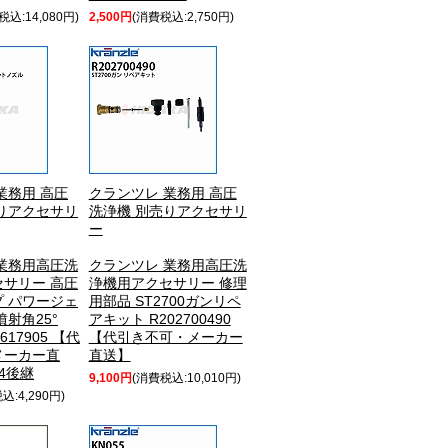
税込:14,080円)
2,500円
(消費税込:2,750円)
業務用 高圧
クランツレ 業務用 高圧
りアクセサリ
洗浄機 別売りアクセサリ
ー
業務用高圧洗
クランツレ 業務用高圧洗
サリー 高圧
浄機用アクセサリー 修理
 パワージェ
用部品 ST2700ガンリペ
噴射角25°
アキット R202700490
617905 【代
【代引き不可・メーカー
メーカー直
直送】
04後継
9,100円
(消費税込:10,010円)
込:4,290円)