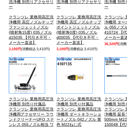
洗浄機 別売りアクセサリ
洗浄機 別売りアクセサリ
洗浄機 別売
ー
ー
ー
クランツレ 業務用高圧洗
クランツレ 業務用高圧洗
クランツレ 
浄機用 高圧ノズルチップ
浄機用 高圧ノズルチップ
浄機用 ター
ファンジェットノズル
ポイントジェットノズル
ル 055ノズ
(噴射角15度) 035ノズル
(噴射角0度) 035ノズル
410724 
d15035 【代引き不可・
d00035 【代引き不可・
メーカー直
メーカー直送】
メーカー直送】
36,320円
(消費
3,100円
(消費税込:3,410円)
3,100円
(消費税込:3,410円)
クランツレ 業務用高圧洗
クランツレ 業務用高圧洗
クランツレ 
浄機用 別売り付属品
浄機用 別売り付属品
浄機用 別売
クランツレ 業務用高圧洗
クランツレ 業務用高圧洗
クランツレ 
浄機用アクセサリー ラウ
浄機用 ダートキラーショ
浄機用 延長
ンドクリーナーUFO ステ
ートノズル 042ノズル 黄
500mm M
ンレス 055ノズル相当 ワ
色 M22ねじ式
150048