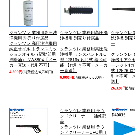
クランツレ 業務用高圧洗
クランツレ 業務用高圧洗
クランツレ 
浄機用 別売り付属品
浄機用 別売り付属品
洗浄機 別売
クランツレ 高圧洗浄機用
ー
純正オイル トランスミッ
クランツレ 業務用高圧洗
ションオイル（駆動部用
浄機用 ランスハンドルC
クランツレ 
潤滑油） NW3804【メー
型 fl2816x ねじ式 着脱可
浄機用アクセ
カー直送・代引不可】
能 【代引き不可・メーカ
ーレット4ガ
ー直送】
式 12526
4,300円
(消費税込:4,730円)
引き不可・
6,000円
(消費税込:6,600円)
送】
26,320円
(消費
クランツレ 業務用 ラウ
ンドクリーナー 補修部
品
クランツレ 業務用 ラウ
ンドクリーナーUFO用リ