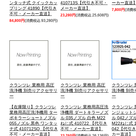
ンタッチ式 クイックカッ
410713S【代引き不可・
ーカー直送】
プリング 41890【代引き
メーカー直送】
7,800円
(消費税
不可・メーカー直送】
23,280円
(消費税込:25,608円)
84,800円
(消費税込:93,280円)
クランツレ 業務用 高圧
クランツレ 業務用 高圧
クランツレ 
洗浄機 別売りアクセサリ
洗浄機 別売りアクセサリ
洗浄機 別売
ー
ー
ー
【在庫限り】クランツレ
クランツレ 業務用高圧洗
クランツレ 
業務用高圧洗浄機用 ター
浄機用 ダートキラーノズ
ンジェット
ボキラーショートノズル
ル 035ノズル 白色 M22
ル 042ノズ
055ノズル 黒色 ワンタッ
ねじ式 410722 【代引き
M22ねじ式 1
チ式 410712SQ 【代引き
不可・メーカー直送】
042【代引
不可・メーカー直送】
カー直送】
23,760円
(消費税込:26,136円)