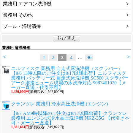
業務用 エアコン洗浄機
業務用 その他
プール・浴場清掃
並び替え
業務用 清掃機器
<
>
1
2
3
4
…
96
ニルフィスク 業務用 自走式床洗浄機（スクラバー）
【8/6 13時以降のご注文は8/17以降出荷】ニルフィスク
業務用 バッテリー式 自走式床洗浄機 SC500 スクラバー
アーク溶接ヒューム現場の床洗浄対応 9087401020【メ
ーカー直送・代引不可】
1,420,000円
(消費税込:1,562,000円)
クランツレ 業務用 冷水高圧洗浄機 (エンジン)
【8/7 AM9時以降のご注文は8/17以降出荷】クランツレ
業務用 エンジン式冷水高圧洗浄機 NKZ-35G 【代引き不
可・メーカー直送】
1,381,661円
(消費税込:1,519,827円)