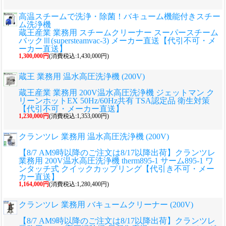
高温スチームで洗浄・除菌！バキューム機能付きスチー
ム洗浄機
蔵王産業 業務用 スチームクリーナー スーパースチーム
バックⅢ(supersteamvac-3) メーカー直送【代引不可・メ
ーカー直送】
1,300,000円
(消費税込:1,430,000円)
蔵王 業務用 温水高圧洗浄機 (200V)
蔵王産業 業務用 200V温水高圧洗浄機 ジェットマン ク
リーンホットEX 50Hz/60Hz共有 TSA認定品 衛生対策
【代引不可・メーカー直送】
1,230,000円
(消費税込:1,353,000円)
クランツレ 業務用 温水高圧洗浄機 (200V)
【8/7 AM9時以降のご注文は8/17以降出荷】クランツレ
業務用 200V温水高圧洗浄機 therm895-1 サーム895-1 ワ
ンタッチ式 クイックカップリング【代引き不可・メー
カー直送】
1,164,000円
(消費税込:1,280,400円)
クランツレ 業務用 バキュームクリーナー (200V)
【8/7 AM9時以降のご注文は8/17以降出荷】クランツレ