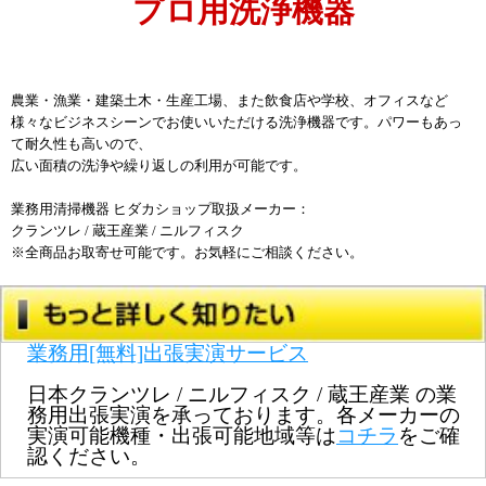
プロ用洗浄機器
農業・漁業・建築土木・生産工場、また飲食店や学校、オフィスなど
様々なビジネスシーンでお使いいただける洗浄機器です。パワーもあっ
て耐久性も高いので、
広い面積の洗浄や繰り返しの利用が可能です。
業務用清掃機器 ヒダカショップ取扱メーカー：
クランツレ / 蔵王産業 / ニルフィスク
※全商品お取寄せ可能です。お気軽にご相談ください。
業務用[無料]出張実演サービス
日本クランツレ / ニルフィスク / 蔵王産業 の業
務用出張実演を承っております。各メーカーの
実演可能機種・出張可能地域等は
コチラ
をご確
認ください。