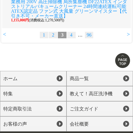
業務用 200V 高圧掃除機 局所集塵機 DF22ATEX インダ
ストリアルバキュームクリーナー 24時間連続運転可能
ATEX認定品 ファン式 大風量 グリーンマイスター【代
引き不可・メーカー直送】
1,155,000円
(消費税込:1,270,500円)
<
>
1
2
3
4
…
96
ホーム
商品一覧
特集
教えて！高圧洗浄機
特定商取引法
ご注文ガイド
お客様の声
会社概要