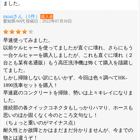
ました。
moaiさん（1件）
購入者
愛知県/60代 投稿日：2022年07月30日
早速使ってみました。
以前ケルヒャーを使ってましたが直ぐに壊れ、さらにもう
一台ケルヒャーを購入しましたが、これも直ぐに壊れ（２
台とも某有名通販）もう高圧洗浄機は怖くて購入を躊躇し
てました。
しかし掃除しない訳にもいかず、今回は色々調べてHK-
1890洗車セットを購入！
早速庭のコンクリートを掃除、勢いは上々キレイになりま
した。
接続部の各クイックコネクタもしっかりハマり、ホースも
思いのほか固くなく今のところ文句なし！
（ちょっと重いのがマイナス点）
耐久性とか故障とかはまだまだ分かりませんが、今までの
物とは違うぞ！