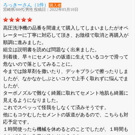
ろっきーさん（1件）
購入者
宮崎県/60代/男性 投稿日：2022年05月10日
高圧洗浄機の品番を間違えて購入してしまいましたがオペ
レーターに丁寧に対応して頂き、お陰様で取消と再購入が
順調に進みました。
組立は説明書を読めば問題なく出来ました。
到着後、早々にセメントの坂道に生えているコケで滑って
危ないので落としてみることに。
今までは除草剤を撒いたり、デッキブラシで擦ったりしま
したが、なかなかしぶといコケで上手く取れずに悩んでま
したが、
ターボノズルで難なく綺麗に取れてセメント地肌も綺麗に
見えるようになりました。
これでスベッって怪我をしなくて済みそうです。
他にもコケむしたセメントの坂道があるので、こちらも対
応予定です。
１時間使ったら機械を休めるとのことでしたが、１時間も