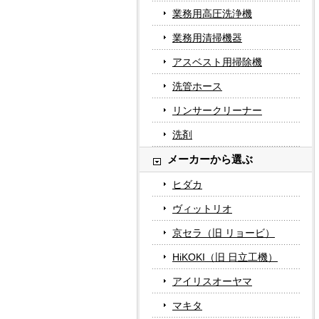
業務用高圧洗浄機
業務用清掃機器
アスベスト用掃除機
洗管ホース
リンサークリーナー
洗剤
メーカーから選ぶ
ヒダカ
ヴィットリオ
京セラ（旧 リョービ）
HiKOKI（旧 日立工機）
アイリスオーヤマ
マキタ