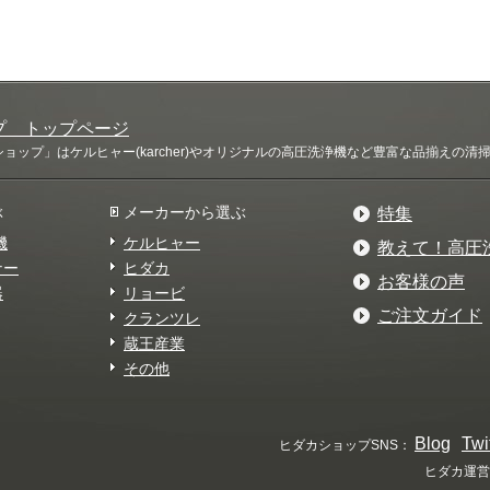
プ トップページ
ップ」はケルヒャー(karcher)やオリジナルの高圧洗浄機など豊富な品揃えの
ぶ
メーカーから選ぶ
特集
機
ケルヒャー
教えて！高圧
ナー
ヒダカ
お客様の声
器
リョービ
ご注文ガイド
クランツレ
蔵王産業
その他
Blog
Twi
ヒダカショップSNS：
ヒダカ運営