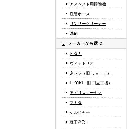
アスベスト用掃除機
洗管ホース
リンサークリーナー
洗剤
メーカーから選ぶ
ヒダカ
ヴィットリオ
京セラ（旧 リョービ）
HiKOKI（旧 日立工機）
アイリスオーヤマ
マキタ
ケルヒャー
蔵王産業