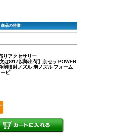
） 商品の特徴
別売りアクセサリー
注文は8/17以降出荷】京セラ POWER
浄剤噴射ノズル 泡ノズル フォーム
ョービ