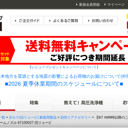
新規会員登録
マイページ
【レビュープレゼントキャンペーンについて】
本地方を震源とする地震の影響によるお荷物のお届けについて(外
■2026 夏季休業期間のスケジュールについて■
一覧
>
京セラ(旧リョービ) 家庭用製品
>
別売りアクセサリー
> 【8/7 AM9時以降
ムノズル 67100027 旧リョービ