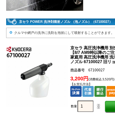
京セラ POWER 洗浄剤噴射ノズル （泡ノズル）（67100027
クルマや網戸の洗浄に洗剤を泡状にして噴射することができます。
京セラ 高圧洗浄機用 
【8/7 AM9時以降のご
家庭用 高圧洗浄機用 洗
ノズル 67100027 旧リ
商品番号 67100027
3,200円
(消費税込:3,520円)
【お支払方法】
数量