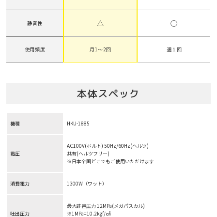
△
○
静音性
使用頻度
月1〜2回
週１回
本体スペック
機種
HKU-1885
AC100V(ボルト) 50Hz/60Hz(ヘルツ)
電圧
共有(ヘルツフリー)
※日本全国どこでもご使用いただけます
消費電力
1300W（ワット）
最大許容圧力 12MPa(メガパスカル)
吐出圧力
※1MPa=10.2kgf/㎠