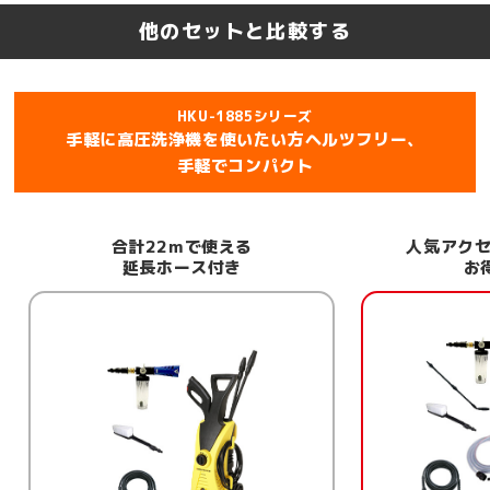
他のセットと比較する
HKU-1885シリーズ
手軽に高圧洗浄機を使いたい方ヘルツフリー、
手軽でコンパクト
人気アクセサリー6点付き、
洗
お得なセット
フォーム