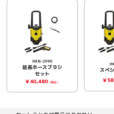
HKN-2090
H
スペシャルセット
標
￥58,630
￥36
（税込）