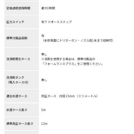
定格連続使用時間
最大1時間
圧力スイッチ
有り ※オートストップ
有
標準付属品収納
（本体背面にトリガーガン・ノズル各1本まで収納可）
無し
洗浄剤吸引ホース
※洗剤を使用する場合は、標準付属品の
「フォームランスプラス」をご使用ください。
洗浄剤タンク
無し
（吸入ホース付）
適合水道ホース
耐圧ホース 内径 15mm （ミリメートル）
水道ホース長さ
5m
標準高圧ホース長さ
12m