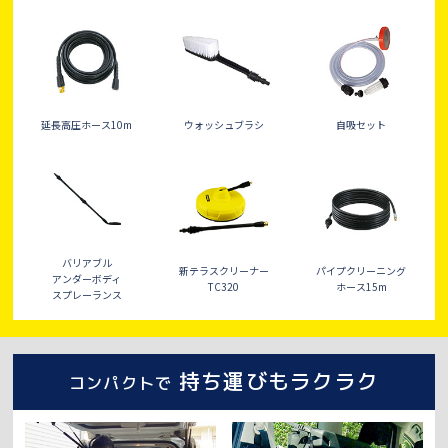
延長高圧ホース10m
ウォッシュブラシ
自吸セット
バリアブル
新テラスクリーナー
パイプクリーニング
アンダーボディ
TC320
ホース15m
スプレーランス
持ち運びもラクラク
コンパクトで