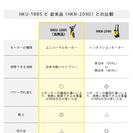
HKU-1885 と 従来品（HKN-2090）との比較
モーターの種類
ユニバーサルモーター
インダクションモーター
東日本（50Hz）
使用できる地域
日本全国ヘルツフリー
or
西日本（60Hz）
○
◎
パワー汚れ落ち
※モーターの構造の違いによ
※モーターの構造の違いによ
り、実際に発揮できる仕事量
り、実際に発揮できる仕事量
がHKNの方が多いため
がHKNの方が多いため
◎
△
軽さ
△
◎
耐久性