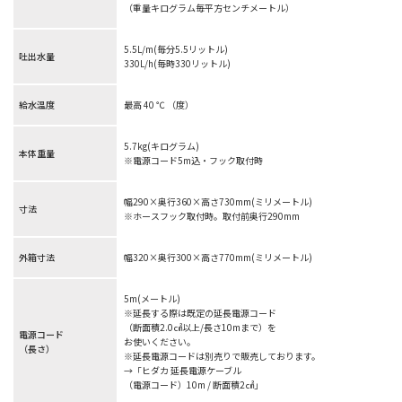
（重量キログラム毎平方センチメートル）
5.5L/m(毎分5.5リットル)
吐出水量
330L/h(毎時330リットル)
給水温度
最高 40 ℃ （度）
5.7kg(キログラム)
本体重量
※電源コード5m込・フック取付時
幅290×奥行360×高さ730mm(ミリメートル)
寸法
※ホースフック取付時。取付前奥行290mm
外箱寸法
幅320×奥行300×高さ770mm(ミリメートル)
5m(メートル)
※延長する際は既定の延長電源コード
（断面積2.0㎠以上/長さ10mまで）を
電源コード
お使いください。
（長さ）
※延長電源コードは別売りで販売しております。
→「ヒダカ 延長電源ケーブル
（電源コード）10m / 断面積2㎠」