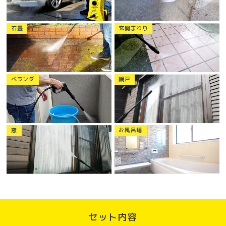
石畳
玄関まわり
ベランダ
網戸
窓
お風呂場
セット内容