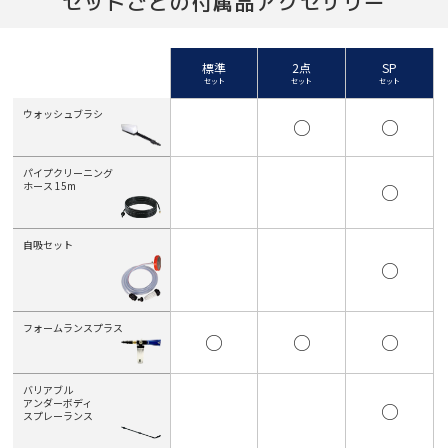
セットごとの付属品アクセサリー
標準
2点
SP
セット
セット
セット
ウォッシュブラシ
○
○
パイプクリーニング
ホース 15m
○
自吸セット
○
フォームランスプラス
○
○
○
バリアブル
アンダーボディ
○
スプレーランス