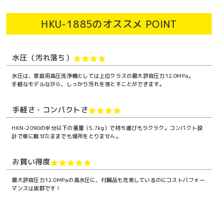
HKU-1885のオススメ POINT
水圧（汚れ落ち）
水圧は、家庭用高圧洗浄機としては上位クラスの最大許容圧力12.0MPa。
手軽なモデルながら、しっかり汚れを落とすことができます。
手軽さ・コンパクトさ
HKN-2090の半分以下の重量（5.7kg）で持ち運びもラクラク。コンパクト設
計で車に載せたままでも場所をとりません。
お買い得度
最大許容圧力12.0MPaの高水圧に、付属品も充実しているのにコストパフォー
マンスは抜群です！