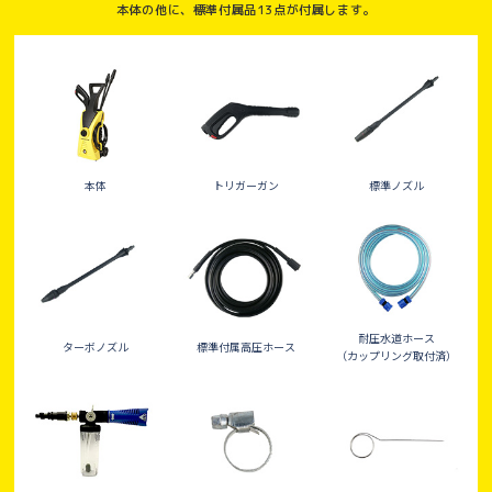
本体の他に、標準付属品13点が付属します。
本体
トリガーガン
標準ノズル
耐圧水道ホース
ターボノズル
標準付属高圧ホース
（カップリング取付済）