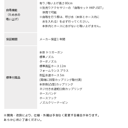
有り / 吸い上げ高さ 80cm
※別売りアクセサリーの 「自吸セット HKP-JSET」
自吸機能
併用で可能
（ため水の
※自吸を行う際は、呼び水（本体とホース内に
吸い上げ）
水を入れる）を必ず行ってください。
本体内とホースに水がないと吸い上げません。
保証期間
メーカー保証 1 年間
本体 トリガーガン
標準ノズル
ターボノズル
標準高圧ホース 12m
フォームランス プラス
耐圧水道ホース 5m
標準付属品
(両端に凹型カップリング取付済)
本体側(凸型)カップリング
ネジ付き水道蛇口側カップリング
ホースバンド
ホースフック
ノズルクリーナーピン
※開発・改良により、仕様・外観は予告なく変更する場合があります。
あらかじめご了承ください。