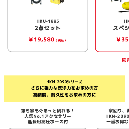
HKU-1885
H
スペシャルセット
標
￥35,530
￥17
（税込）
閲覧中の商品
HKN-2090シリーズ
さらに強力な洗浄力をお求めの方
高頻度、耐久性をお求めの方に
家回り、洗車、配管洗浄…
HKN-2090をとことん使う！
届い
一番お得なスペシャルセット
スタ