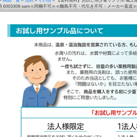
>
商品一覧
>
洗剤
>
その他
> 【送料無料】お試し用少量サンプル 蔵王産
6003308-sam≪同梱不可≫≪離島不可・代引き不可・メーカー直送≫