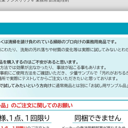
業 ノンスリップｅ 業務用 防滑処理剤