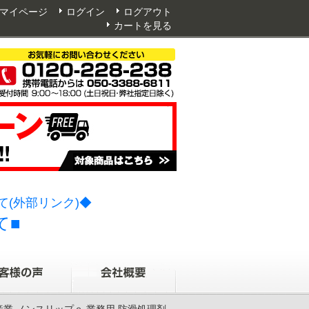
マイページ
ログイン
ログアウト
カートを見る
(外部リンク)◆
て■