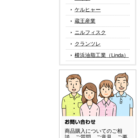
ケルヒャー
蔵王産業
ニルフィスク
クランツレ
横浜油脂工業（Linda）
商品購入についてのご相
談、ご質問、ご意見、ご要