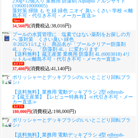
230g×12個入り 業務用 防藻剤 Aquapill アルジサイド
(1060010000005)
藻対策 掃除 も モ 緑 緑色 ニオイ 臭い くさい 学校 ≪離
島不可・代引き不可・メーカー直送≫
(消費税込:38,016円)
34,560円
プールの水質管理に 塩素ではない薬剤をお探しの方
へ 藻対策 くさい臭い 緑色
※2025/11/1より、商品名が「プールクリアー防藻剤
4L」から、「防藻剤 4L」に変わります
【送料無料】蔵王産業 業務用 防藻剤 4L (6003018) 4リ
ットル≪離島不可・代引き不可・メーカー直送≫
(消費税込:41,140円)
37,400円
ポリッシャーとデッキブラシのいいとこどり回転ブラ
シ♪
【送料無料】業務用 電動デッキブラシ 2型 edbrush-
2【蔵王産業】【レビュー特典有】≪代引き不可・メー
カー直送≫
(消費税込:198,000円)
180,000円
ポリッシャーとデッキブラシのいいとこどり回転ブラ
シ♪
【送料無料】業務用 電動デッキブラシ 4型 edbrush-