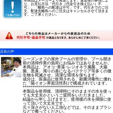
本商品はメーカーより発送します。運送便の事情によ
り、お支払方法「代引き（代金引き換え払い）不
可」、「離島への配達は不可」です。代引きでのご注
文、配達先離島へのご注文はキャンセルさせて頂きま
す。ご了承ください。
店長の声
シーズンオフの屋外プールの管理や、プール開き
前の清掃作業の負荷にお悩みではありませんか。
本商品は、アオコ･青藻･レジオネラ属菌、大腸
菌、悪臭、濁りの基になるバクテリア等多くの微
生物を死滅させ、清潔な環境を保ちます。
成分は、医薬品に使用される、殺菌消毒性に優れ
た「陽イオン界面活性剤｣で構成されています。
******************************
本製品を使用後、清掃時にそのままその水を使っ
ても大丈夫かというご質問をいただきました。
結論から申し上げますと、使用後の水を掃除に使
って頂いて大丈夫です。
元々深さがない人工池などでは、そのままブラシ
などで擦ってください。