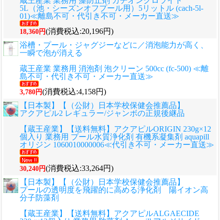
蔵王産業 業務用 藻防止剤 カチオンクロライド
5L（池・シーズンオフプール用）5リットル (cach-5l-
01)≪離島不可・代引き不可・メーカー直送≫
(消費税込:20,196円)
18,360円
浴槽・プール・ジャグジーなどに／消泡能力が高く、
一瞬で泡が消える
蔵王産業 業務用 消泡剤 泡クリーン 500cc (fc-500) ≪離
島不可・代引き不可・メーカー直送≫
(消費税込:4,158円)
3,780円
【日本製】【（公財）日本学校保健会推薦品】
アクアピル2 レギュラー/ジャンボの正規後継品
【蔵王産業】【送料無料】アクアピルORIGIN 230g×12
個入り 業務用 プール水質浄化剤 有機系凝集剤 aquapill
オリジン 1060010000006≪代引き不可・メーカー直送≫
(消費税込:33,264円)
30,240円
【日本製】【（公財）日本学校保健会推薦品】
プールの透明度を飛躍的に高める浄化剤 陽イオン高
分子防藻剤
【蔵王産業】【送料無料】アクアピルALGAECIDE