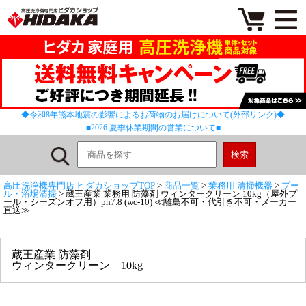
◆令和8年熊本地震の影響によるお荷物のお届けについて(外部リンク)◆
■2026 夏季休業期間の営業について■
高圧洗浄機専門店 ヒダカショップTOP
>
商品一覧
>
業務用 清掃機器
>
プー
ル・浴場清掃
> 蔵王産業 業務用 防藻剤 ウィンタークリーン 10kg（屋外プ
ール・シーズンオフ用）ph7.8 (wc-10) ≪離島不可・代引き不可・メーカー
直送≫
蔵王産業 防藻剤
ウィンタークリーン 10kg