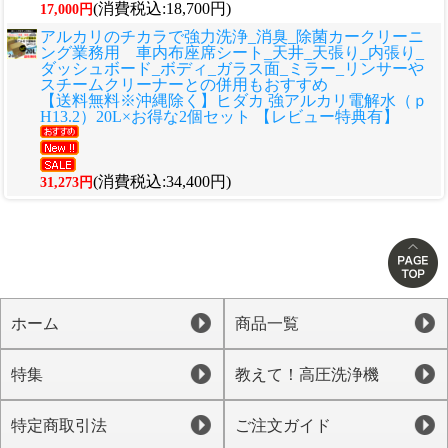
(消費税込:18,700円)
17,000円
アルカリのチカラで強力洗浄_消臭_除菌カークリーニ
ング業務用 車内布座席シート_天井_天張り_内張り_
ダッシュボード_ボディ_ガラス面_ミラー_リンサーや
スチームクリーナーとの併用もおすすめ
【送料無料※沖縄除く】ヒダカ 強アルカリ電解水（ｐ
H13.2）20L×お得な2個セット 【レビュー特典有】
(消費税込:34,400円)
31,273円
ホーム
商品一覧
特集
教えて！高圧洗浄機
特定商取引法
ご注文ガイド