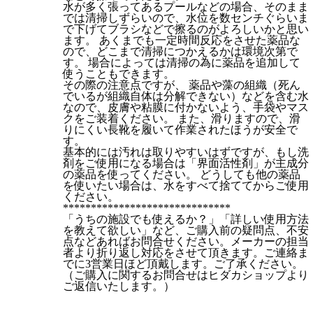
水が多く張ってあるプールなどの場合、そのまま
では清掃しずらいので、水位を数センチぐらいま
で下げてブラシなどで擦るのがよろしいかと思い
ます。 あくまでも一定時間反応をさせた薬品な
ので、どこまで清掃につかえるかは環境次第で
す。 場合によっては清掃の為に薬品を追加して
使うこともできます。
その際の注意点ですが、 薬品や藻の組織（死ん
でいるが組織自体は分解できない）などを含む水
なので、皮膚や粘膜に付かないよう、手袋やマス
クをご装着ください。 また、滑りますので、滑
りにくい長靴を履いて作業されたほうが安全で
す。
基本的には汚れは取りやすいはずですが、もし洗
剤をご使用になる場合は「界面活性剤」が主成分
の薬品を使ってください。 どうしても他の薬品
を使いたい場合は、水をすべて捨ててからご使用
ください。
******************************
「うちの施設でも使えるか？」「詳しい使用方法
を教えて欲しい」など、ご購入前の疑問点、不安
点などあればお問合せください。メーカーの担当
者より折り返し対応をさせて頂きます。ご連絡ま
でに3営業日ほど頂戴します。ご了承ください。
（ご購入に関するお問合せはヒダカショップより
ご返信いたします。）