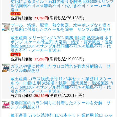
劣化によるタイル・石材の滑りを解消 6003308≪サンプ
ル品同梱不可≫≪離島不可・代引き不可・メーカー直
送≫
(消費税込:26,136円)
当店特別価格
23,760円
プール、浴場、配管、熱交換器、水中ポンプなど様々
な場所に付着したスケールを除去 サンプル商品あり
蔵王産業 クリーピングA 20L 業務用配管 熱交換器 水中
ポンプ スケール除去剤 大浴場・銭湯・露天風呂・温浴
施設 6003304 ≪サンプル品同梱不可≫≪離島不可・代
引き不可・メーカー直送≫
(消費税込:19,008円)
当店特別価格
17,280円
ガラスや鏡に付着したウロコ汚れを強力分解除去 サ
ンプル商品あり
蔵王産業 ガラス鏡洗浄剤 1L×3本セット 業務用 スケー
ル ウロコ除去剤 大浴場・銭湯・露天風呂・温浴施設 う
ろこ 6003307 ≪サンプル品同梱不可≫≪離島不可・代
引き不可・メーカー直送≫
(消費税込:22,176円)
当店特別価格
20,160円
浴場浴室のカラン周りに付着したスケールを分解 サ
ンプル商品あり
蔵王産業 カラン洗浄剤 1L×3本セット 業務用 蛇口 シャ