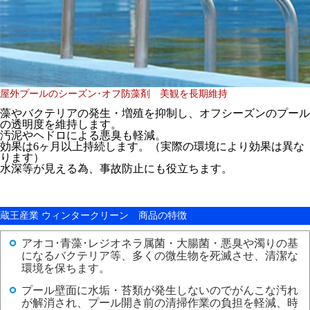
屋外プールのシーズン･オフ防藻剤 美観を長期維持
藻やバクテリアの発生・増殖を抑制し、オフシーズンのプール
の
透明度を維持
します。
汚泥やヘドロによる悪臭も軽減。
効果は
6ヶ月以上
持続します。（実際の環境により効果は異な
ります）
水深等が見える為、
事故防止
にも役立ちます。
蔵王産業 ウィンタークリーン 商品の特徴
アオコ･青藻･レジオネラ属菌・大腸菌・悪臭や濁りの基
になるバクテリア等、多くの微生物を死滅させ、清潔な
環境を保ちます。
プール壁面に水垢・苔類が発生しないのでがんこな汚れ
が解消され、プール開き前の清掃作業の負担を軽減、時