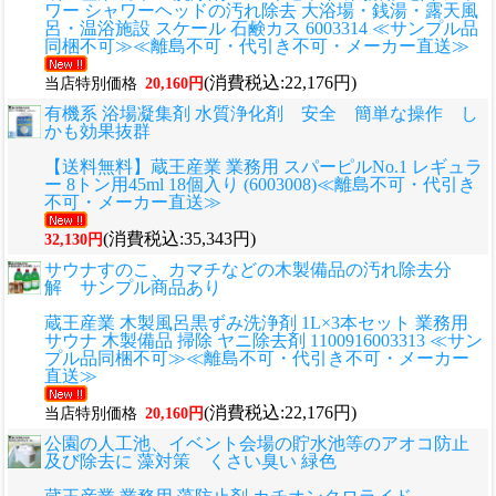
ワー シャワーヘッドの汚れ除去 大浴場・銭湯・露天風
呂・温浴施設 スケール 石鹸カス 6003314 ≪サンプル品
同梱不可≫≪離島不可・代引き不可・メーカー直送≫
(消費税込:22,176円)
当店特別価格
20,160円
有機系 浴場凝集剤 水質浄化剤 安全 簡単な操作 し
かも効果抜群
【送料無料】蔵王産業 業務用 スパーピルNo.1 レギュラ
ー 8トン用45ml 18個入り (6003008)≪離島不可・代引き
不可・メーカー直送≫
(消費税込:35,343円)
32,130円
サウナすのこ、カマチなどの木製備品の汚れ除去分
解 サンプル商品あり
蔵王産業 木製風呂黒ずみ洗浄剤 1L×3本セット 業務用
サウナ 木製備品 掃除 ヤニ除去剤 1100916003313 ≪サン
プル品同梱不可≫≪離島不可・代引き不可・メーカー
直送≫
(消費税込:22,176円)
当店特別価格
20,160円
公園の人工池、イベント会場の貯水池等のアオコ防止
及び除去に 藻対策 くさい臭い 緑色