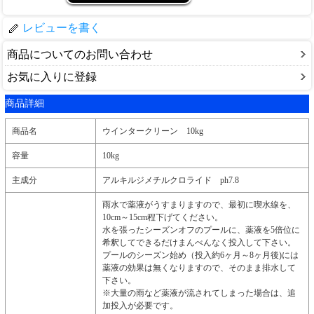
レビューを書く
商品についてのお問い合わせ
お気に入りに登録
商品詳細
商品名
ウインタークリーン 10kg
容量
10kg
主成分
アルキルジメチルクロライド ph7.8
雨水で薬液がうすまりますので、最初に喫水線を、
10cm～15cm程下げてください。
水を張ったシーズンオフのプールに、薬液を5倍位に
希釈してできるだけまんべんなく投入して下さい。
プールのシーズン始め（投入約6ヶ月～8ヶ月後)には
薬液の効果は無くなりますので、そのまま排水して
下さい。
※大量の雨など薬液が流されてしまった場合は、追
加投入が必要です。