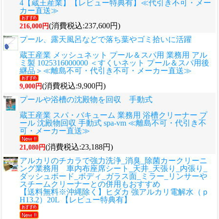
4【蔵王産業】【レビュー特典有】≪代引き不可・メー
カー直送≫
(消費税込:237,600円)
216,000円
プール、露天風呂などで落ち葉やゴミ拾いに活躍
蔵王産業 メッシュネット プール＆スパ用 業務用 アル
ミ製 1025316000000 ＜すくいネット プール＆スパ用後
継品＞≪離島不可・代引き不可・メーカー直送≫
(消費税込:9,900円)
9,000円
プールや浴槽の沈殿物を回収 手動式
蔵王産業 スパ・バキューム 業務用 浴槽クリーナー プ
ール 沈殿物回収 手動式 spa-vm ≪離島不可・代引き不
可・メーカー直送≫
(消費税込:23,188円)
21,080円
アルカリのチカラで強力洗浄_消臭_除菌カークリーニ
ング業務用 車内布座席シート_天井_天張り_内張り_
ダッシュボード_ボディ_ガラス面_ミラー_リンサーや
スチームクリーナーとの併用もおすすめ
【送料無料※沖縄除く】ヒダカ 強アルカリ電解水（ｐ
H13.2）20L 【レビュー特典有】