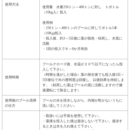
使用方法
使用量 水量250トン～400トンに対し １ボトル
（10kg入）投入
使用例
・250トン～400トンのプールに対してボトル1本
（10Kg)投入
・投入後、約3～5日後に藻が脱色・枯死し、水底に
沈殿
・1回の投入で６～8か月有効
プールクローズ後、水温が２０°C以下になったら投
入して下さい。
（時期を逃がした場合）藻の発生後でも投入後3日～
使用時期
5日後位で水の透明度は回復し、以後効果を持続しま
す。（枯死した藻はプールの底に沈殿しますので濾
過運転にて除去します）
使用後のプール清掃
プールの水を排水しながら、内側が乾かないうちに
の仕方
洗い流してください。
・取扱いには手袋を使用して下さい。
・薬液を投入した後は遊泳しないで下さい。遊泳す
るときは水を入れ換えて下さい。