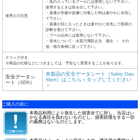
・魚の入っているプールには使用しないで下さい。
使用するときは魚を出して下さい。
・薬液が衣服や皮膚に付着した時は速やかに水洗し
使用上の注意
て下さい。
・薬液が目に入ったときは速やかに水洗して医師の
診断を受けて下さい。
・プール以外には使用しないで下さい。
・排水について：水質汚濁防止法 適合 / その
他：地方条例に従って下さい。
※コック付き
※商品の仕様などにつきましては、予告なく変更することがあります。
本製品の安全データシート（Safety Data
安全データシ
Sheet）はこちら＜タップしてください
ート（SDS）
＞
ご購入の前に
本商品利用により発生した損害全てに対し、当店はい
かなる責任を負わないものとし、損害賠償をする一切
の義務はないものとします。