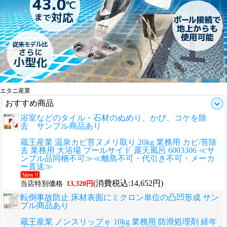
エタニ産業
おすすめ商品
浴室などのタイル・石材のぬめり、かび、コケを除
去 サンプル商品あり
蔵王産業 温泉カビ苔ヌメリ取り 20kg 業務用 カビ/苔除
去 業務用 大浴場 プールサイド 露天風呂 6003306 ≪サ
ンプル品同梱不可≫≪離島不可・代引き不可・メーカ
ー直送≫
(消費税込:14,652円)
当店特別価格
13,320円
転倒事故防止 床材表面にミクロン単位の凸凹形成 サン
プル商品あり
蔵王産業 ノンスリップｅ 10kg 業務用 防滑処理剤 経年