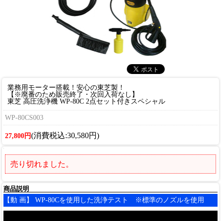
業務用モーター搭載！安心の東芝製！
【※廃番のため販売終了・次回入荷なし】
東芝 高圧洗浄機 WP-80C 2点セット付きスペシャル
WP-80CS003
(消費税込:30,580円)
27,800円
売り切れました。
商品説明
【動 画】 WP-80Cを使用した洗浄テスト ※標準のノズルを使用