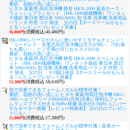
黄砂、花粉の洗い流しに
ヒダカ 家庭用 高圧洗浄機 静音 HKN-2090 延長ホース・
ウォッシュブラシセット （HK-1890後継機種）ワンタッ
チ接続 東日本 西日本 50Hz/60Hz 別 洗車 洗車機 洗車用品
ベランダ 外壁 コケ 除去 父の日【ホースリールがもら
える！レビュープレゼント対象】
(消費税込:40,480円)
36,800円
HK-1890シリーズがさらに使いやすくモデルチェンジ！
「コードレス・充電式高圧洗浄機は圧力が弱い、汚れ落
ちも悪い‥」とご不満の方におススメの1台
黄砂、花粉の洗い流しに
ヒダカ 家庭用 高圧洗浄機 静音 HKN-2090 スペシャルセ
ット （HK-1890後継機種）ワンタッチ接続 東日本 西日
本 50Hz/60Hz 別 洗車 洗車機 洗車用品 ベランダ 外壁 コ
ケ 除去 父の日 ※2個口発送【ホースリールがもらえ
る！レビュープレゼント対象】
(消費税込:58,630円)
53,300円
泡で洗車できるフォームノズルが標準付属！
黄砂、花粉の洗い流しに
ヒダカ 家庭用高圧洗浄機 HKU-
1885 ヘルツフリー (50Hz60Hz共有)洗車に便利なフォー
ムランスプラス付き 8.5MPa 軽量 高水圧8.5MPa ユニバー
サルモーター搭載【レビュー特典有】 父の日のプレゼン
トにも♪
(消費税込:17,380円)
15,800円
泡で洗車できるフォームノズルが標準付属！延長ホー