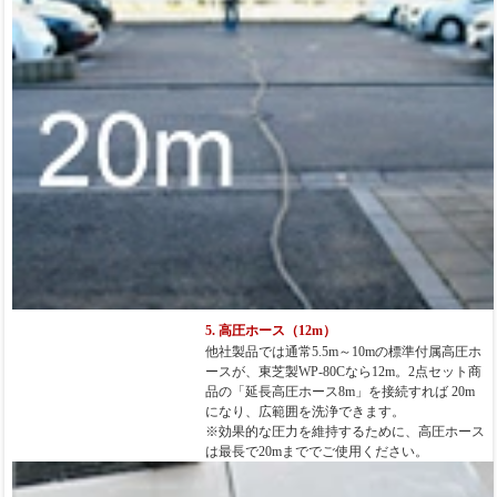
5. 高圧ホース（12m）
他社製品では通常5.5m～10mの標準付属高圧ホ
ースが、東芝製WP-80Cなら12m。2点セット商
品の「延長高圧ホース8m」を接続すれば
20m
になり、広範囲を洗浄できます。
※効果的な圧力を維持するために、高圧ホース
は最長で20mまででご使用ください。