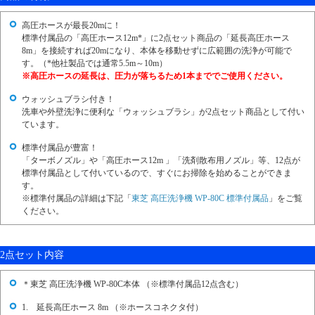
高圧ホースが最長20mに！
標準付属品の「高圧ホース12m*」に2点セット商品の「延長高圧ホース
8m」を接続すれば20mになり、本体を移動せずに広範囲の洗浄が可能で
す。（*他社製品では通常5.5m～10m）
※高圧ホースの延長は、圧力が落ちるため1本まででご使用ください。
ウォッシュブラシ付き！
洗車や外壁洗浄に便利な「ウォッシュブラシ」が2点セット商品として付い
ています。
標準付属品が豊富！
「ターボノズル」や「高圧ホース12m 」「洗剤散布用ノズル」等、12点が
標準付属品として付いているので、すぐにお掃除を始めることができま
す。
※標準付属品の詳細は下記「
東芝 高圧洗浄機 WP-80C 標準付属品
」をご覧
ください。
2点セット内容
＊東芝 高圧洗浄機 WP-80C本体 （※標準付属品12点含む）
1. 延長高圧ホース 8m （※ホースコネクタ付）