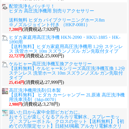
配管洗浄もバッチリ！
ヒダカ 高圧洗浄機用 別売りアクセサリー
送料無料 ヒダカ パイプクリーニングホース8m
※ノズルジョイント付き （HKP-0081）
(消費税込:7,920円)
7,200円
ヒダカ家庭用高圧洗浄機 HKN-2090・HKU-1885・HK-
1890用
【送料無料】ヒダカ家庭用高圧洗浄機用 1.2分 ステンレ
ス 洗管ホース 10m スズランノズル ガン先取付タイプ
(消費税込:25,000円)
22,727円
ケルヒャー高圧洗浄機互換アクセサリー
【送料無料】ケルヒャーKシリーズ高圧洗浄機互換 1.2分
ステンレス 洗管ホース 10m スズランノズル ガン先取付
タイプ
(消費税込:27,999円)
25,454円
高圧洗浄機用洗剤/日本製
【送料無料】 ヒダカ カーシャンプー 2L原液 高圧洗浄機
用洗車洗剤（hkp-0070）
(消費税込:3,278円)
2,980円
届いた日から家中全部ピカピカに。
おそうじが楽しくなるアルカリ電解水、スプレーモッ
プ、スプレーボトル、クロスのセット
【送料無料】【初
めての方限定セット】日経MJ掲載 アルカリ電解水クリ