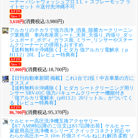
ーナー パシャウォッシュプロ１L ＋ スプレーモップ ラ
イトセット ※送付先沖縄不可
(消費税込:3,980円)
3,618円
アルカリのチカラで強力洗浄_消臭_除菌カークリーニン
グ業務用 車内布座席シート_天井_天張り_内張り_ダッ
シュボード_ボディ_ガラス面_ミラー_リンサーやスチー
ムクリーナーとの併用もおすすめ
【送料無料※沖縄除く】ヒダカ 強アルカリ電解水（ｐ
H13.2）20L 【レビュー特典有】
(消費税込:18,700円)
17,000円
【日刊自動車新聞 掲載】これ1台で2役！中古車業の方に
オススメ
【送料無料※沖縄除く】ヒダカ シートクリーニング用リ
ンサー SRV-01C 強力バキュームクリーナー機能付き
「強アルカリ電解水（pH13.2）20リットル」がついてく
る【レビュー特典有】
(消費税込:95,370円)
86,700円
ケルヒャー高圧洗浄機互換アクセサリー
【8/7 AM9時以降のご注文は8/17以降出荷】ケルヒャー
家庭用高圧洗浄機 Kシリーズ クイックコネクト対応 や
わらか高圧ホース 10ｍ 片側スイベル ねじれ解消 柔軟 ソ