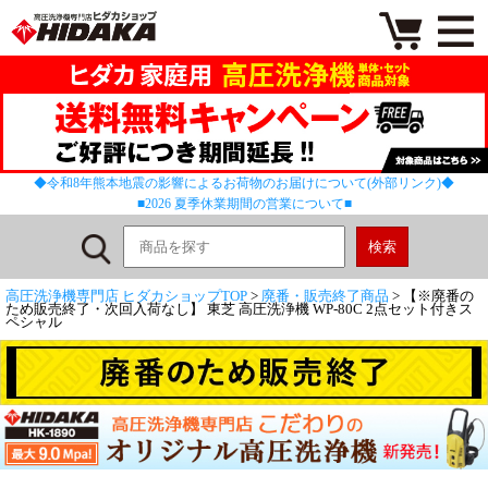
◆令和8年熊本地震の影響によるお荷物のお届けについて(外部リンク)◆
■2026 夏季休業期間の営業について■
高圧洗浄機専門店 ヒダカショップTOP
>
廃番・販売終了商品
> 【※廃番の
ため販売終了・次回入荷なし】 東芝 高圧洗浄機 WP-80C 2点セット付きス
ペシャル