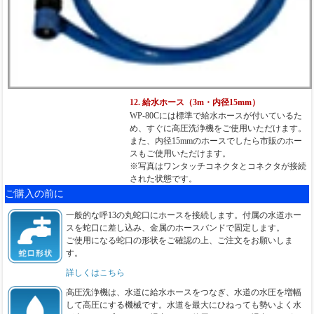
12. 給水ホース（3m・内径15mm）
WP-80Cには標準で給水ホースが付いているた
め、すぐに高圧洗浄機をご使用いただけます。
また、内径15mmのホースでしたら市販のホー
スもご使用いただけます。
※写真はワンタッチコネクタとコネクタが接続
された状態です。
ご購入の前に
一般的な呼13の丸蛇口にホースを接続します。付属の水道ホー
スを蛇口に差し込み、金属のホースバンドで固定します。
ご使用になる蛇口の形状をご確認の上、ご注文をお願いしま
す。
詳しくはこちら
高圧洗浄機は、水道に給水ホースをつなぎ、水道の水圧を増幅
して高圧にする機械です。水道を最大にひねっても勢いよく水