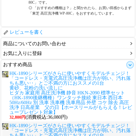
80C」です。
◎ 「おすすめの機種は？」と聞かれたら、お買い得感からまず
「東芝 高圧洗浄機 WP-80C」をおすすめしています。
レビューを書く
商品についてのお問い合わせ
お気に入りに登録
おすすめ商品
HK-1890シリーズがさらに使いやすくモデルチェンジ！
「コードレス・充電式高圧洗浄機は圧力が弱い、汚れ落
ちも悪い‥」とご不満の方におススメの1台
黄砂、花粉の洗い流しに
ヒダカ 家庭用 高圧洗浄機 静音 HKN-2090 標準セット
（HK-1890後継機種）ワンタッチ接続 東日本 西日本
50Hz/60Hz 別 洗車 洗車機 洗車用品 外壁 コケ 除去 高圧
洗浄 日高産業 父の日【ホースリールがもらえる！レビ
ュープレゼント対象】
(消費税込:36,080円)
32,800円
HK-1890シリーズがさらに使いやすくモデルチェンジ！
「コードレス・充電式高圧洗浄機は圧力が弱い、汚れ落
ちも悪い‥」とご不満の方におススメの1台