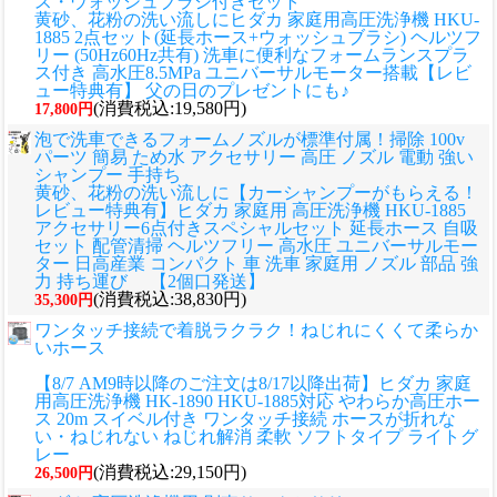
ス・ウォッシュブラシ付きセット
黄砂、花粉の洗い流しに
ヒダカ 家庭用高圧洗浄機 HKU-
1885 2点セット(延長ホース+ウォッシュブラシ) ヘルツフ
リー (50Hz60Hz共有) 洗車に便利なフォームランスプラ
ス付き 高水圧8.5MPa ユニバーサルモーター搭載【レビ
ュー特典有】 父の日のプレゼントにも♪
(消費税込:19,580円)
17,800円
泡で洗車できるフォームノズルが標準付属！掃除 100v
パーツ 簡易 ため水 アクセサリー 高圧 ノズル 電動 強い
シャンプー 手持ち
黄砂、花粉の洗い流しに
【カーシャンプーがもらえる！
レビュー特典有】ヒダカ 家庭用 高圧洗浄機 HKU-1885
アクセサリー6点付きスペシャルセット 延長ホース 自吸
セット 配管清掃 ヘルツフリー 高水圧 ユニバーサルモー
ター 日高産業 コンパクト 車 洗車 家庭用 ノズル 部品 強
力 持ち運び 【2個口発送】
(消費税込:38,830円)
35,300円
ワンタッチ接続で着脱ラクラク！ねじれにくくて柔らか
いホース
【8/7 AM9時以降のご注文は8/17以降出荷】ヒダカ 家庭
用高圧洗浄機 HK-1890 HKU-1885対応 やわらか高圧ホー
ス 20m スイベル付き ワンタッチ接続 ホースが折れな
い・ねじれない ねじれ解消 柔軟 ソフトタイプ ライトグ
レー
(消費税込:29,150円)
26,500円