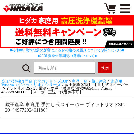
◆令和8年熊本地震の影響によるお荷物のお届けについて(外部リンク)◆
■2026 夏季休業期間の営業について■
高圧洗浄機専門店 ヒダカショップTOP
>
商品一覧
>
蔵王産業
>
家庭用
Vittorio（ヴィットリオ）シリーズ
> 蔵王産業 家庭用 手押し式スイーパー
ヴィットリオ ZSP-20 電源不要 落ち葉清掃 清掃幅650mm Vittorio
4977292401180【メーカー直送・代引き不可】
蔵王産業 家庭用 手押し式スイーパー ヴィットリオ ZSP-
20（4977292401180）