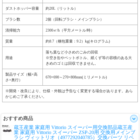
ダストホッパー容量
約20L（リットル）
ブラシ数
2個（回転ブラシ・メインブラシ）
清掃能力
2300㎡/h（平方メートル/時）
質量
約8.7（梱包重量：9.2）kg(キログラム)
落ち葉など小さめのごみの回収
用途
※空き缶やペットボトル、紙くず等の容積のある大
きめのゴミは回収できません。
製品サイズ（幅×高
670×690～270×808mm(ミリメートル)
さ×奥行）
※開発・改良により、仕様・外観は予告なく変更する場合があります。あら
かじめご了承ください。
おすすめ商品
蔵王産業 家庭用 Vittorio スイーパー用交換部品
蔵王産
業 家庭用 Vittorio スイーパー ZSP-20用 交換用メインブ
ラシ ヴィットリオ（4977292040785）交換パーツ リペ