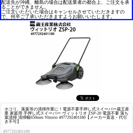
配送先が沖縄、離島の場合は配送業者の都合上、ご注文を承
ることができません。
ご注文いただいた場合はキャンセルさせていただきますの
で、何卒ご了承いただきますようお願いいたします。
ホコリ、落葉等の清掃作業に！電源不要手押し式スイーパー
蔵王産
業 家庭用 手押し式スイーパー ヴィットリオ ZSP-20 電源不要 落ち
葉清掃 清掃幅650mm Vittorio 4977292401180【メーカー直送・代引
き不可】
4977292401180