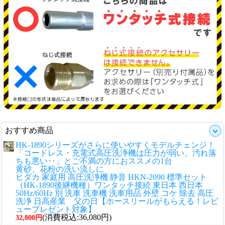
おすすめ商品
HK-1890シリーズがさらに使いやすくモデルチェンジ！
「コードレス・充電式高圧洗浄機は圧力が弱い、汚れ落
ちも悪い‥」とご不満の方におススメの1台
黄砂、花粉の洗い流しに
ヒダカ 家庭用 高圧洗浄機 静音 HKN-2090 標準セット
（HK-1890後継機種）ワンタッチ接続 東日本 西日本
50Hz/60Hz 別 洗車 洗車機 洗車用品 外壁 コケ 除去 高圧
洗浄 日高産業 父の日【ホースリールがもらえる！レビ
ュープレゼント対象】
(消費税込:36,080円)
32,800円