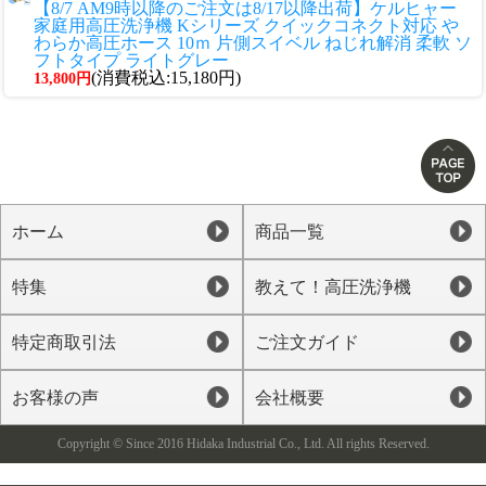
【8/7 AM9時以降のご注文は8/17以降出荷】ケルヒャー
家庭用高圧洗浄機 Kシリーズ クイックコネクト対応 や
わらか高圧ホース 10ｍ 片側スイベル ねじれ解消 柔軟 ソ
フトタイプ ライトグレー
(消費税込:15,180円)
13,800円
ホーム
商品一覧
特集
教えて！高圧洗浄機
特定商取引法
ご注文ガイド
お客様の声
会社概要
Copyright © Since 2016 Hidaka Industrial Co., Ltd. All rights Reserved.