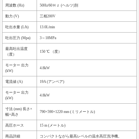
周波数 (Hz)
50Hz/60Ｈｚ (ヘルツ)別
動力 (V)
三相200V
吐出水量 (L/h)
13.0L/min
吐出圧力 (Mpa)
3～18MPa
最高吐出温度
150 ℃ （度）
（度）
モーター 出力
4.8kW
(kW)
電流値 (A)
19A (アンペア)
モーター 出力
4.8kW
(kW)
寸法 (mm) 長さ×
790×590×1220 mm (ミリメートル)
幅×高さ
高圧ホース
15 m (メートル)
商品詳細
コンパクトながら最高レベルの温水高圧洗浄機。