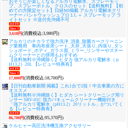
おそうじが楽しくなるアルカリ電解水、スプレーモッ
プ、スプレーボトル、クロスのセット
【送料無料】【初
めての方限定セット】日経MJ掲載 アルカリ電解水クリ
ーナー パシャウォッシュプロ１L ＋ スプレーモップ ラ
イトセット ※送付先沖縄不可
(消費税込:3,980円)
3,618円
アルカリのチカラで強力洗浄_消臭_除菌カークリーニン
グ業務用 車内布座席シート_天井_天張り_内張り_ダッ
シュボード_ボディ_ガラス面_ミラー_リンサーやスチー
ムクリーナーとの併用もおすすめ
【送料無料※沖縄除く】ヒダカ 強アルカリ電解水（ｐ
H13.2）20L 【レビュー特典有】
(消費税込:18,700円)
17,000円
【日刊自動車新聞 掲載】これ1台で2役！中古車業の方に
オススメ
【送料無料※沖縄除く】ヒダカ シートクリーニング用リ
ンサー SRV-01C 強力バキュームクリーナー機能付き
「強アルカリ電解水（pH13.2）20リットル」がついてく
る【レビュー特典有】
(消費税込:95,370円)
86,700円
ケルヒャー高圧洗浄機互換アクセサリー