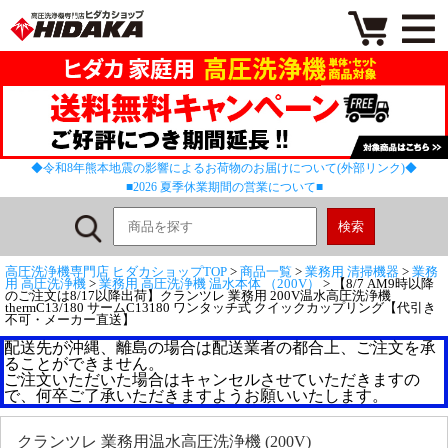
◆令和8年熊本地震の影響によるお荷物のお届けについて(外部リンク)◆
■2026 夏季休業期間の営業について■
高圧洗浄機専門店 ヒダカショップTOP
>
商品一覧
>
業務用 清掃機器
>
業務
用 高圧洗浄機
>
業務用 高圧洗浄機 温水本体 （200V）
> 【8/7 AM9時以降
のご注文は8/17以降出荷】クランツレ 業務用 200V温水高圧洗浄機
thermC13/180 サームC13180 ワンタッチ式 クイックカップリング【代引き
不可・メーカー直送】
配送先が沖縄、離島の場合は配送業者の都合上、ご注文を承
ることができません。
ご注文いただいた場合はキャンセルさせていただきますの
で、何卒ご了承いただきますようお願いいたします。
クランツレ 業務用温水高圧洗浄機 (200V)