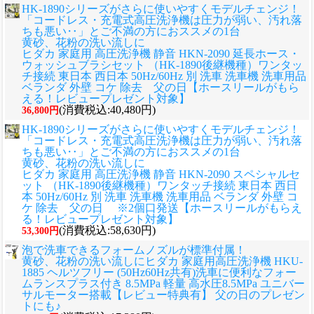
HK-1890シリーズがさらに使いやすくモデルチェンジ！
「コードレス・充電式高圧洗浄機は圧力が弱い、汚れ落
ちも悪い‥」とご不満の方におススメの1台
黄砂、花粉の洗い流しに
ヒダカ 家庭用 高圧洗浄機 静音 HKN-2090 延長ホース・
ウォッシュブラシセット （HK-1890後継機種）ワンタッ
チ接続 東日本 西日本 50Hz/60Hz 別 洗車 洗車機 洗車用品
ベランダ 外壁 コケ 除去 父の日【ホースリールがもら
える！レビュープレゼント対象】
(消費税込:40,480円)
36,800円
HK-1890シリーズがさらに使いやすくモデルチェンジ！
「コードレス・充電式高圧洗浄機は圧力が弱い、汚れ落
ちも悪い‥」とご不満の方におススメの1台
黄砂、花粉の洗い流しに
ヒダカ 家庭用 高圧洗浄機 静音 HKN-2090 スペシャルセ
ット （HK-1890後継機種）ワンタッチ接続 東日本 西日
本 50Hz/60Hz 別 洗車 洗車機 洗車用品 ベランダ 外壁 コ
ケ 除去 父の日 ※2個口発送【ホースリールがもらえ
る！レビュープレゼント対象】
(消費税込:58,630円)
53,300円
泡で洗車できるフォームノズルが標準付属！
黄砂、花粉の洗い流しに
ヒダカ 家庭用高圧洗浄機 HKU-
1885 ヘルツフリー (50Hz60Hz共有)洗車に便利なフォー
ムランスプラス付き 8.5MPa 軽量 高水圧8.5MPa ユニバー
サルモーター搭載【レビュー特典有】 父の日のプレゼン
トにも♪