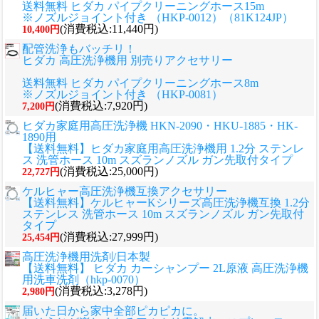
送料無料 ヒダカ パイプクリーニングホース15m
※ノズルジョイント付き （HKP-0012）（81K124JP）
(消費税込:11,440円)
10,400円
配管洗浄もバッチリ！
ヒダカ 高圧洗浄機用 別売りアクセサリー
送料無料 ヒダカ パイプクリーニングホース8m
※ノズルジョイント付き （HKP-0081）
(消費税込:7,920円)
7,200円
ヒダカ家庭用高圧洗浄機 HKN-2090・HKU-1885・HK-
1890用
【送料無料】ヒダカ家庭用高圧洗浄機用 1.2分 ステンレ
ス 洗管ホース 10m スズランノズル ガン先取付タイプ
(消費税込:25,000円)
22,727円
ケルヒャー高圧洗浄機互換アクセサリー
【送料無料】ケルヒャーKシリーズ高圧洗浄機互換 1.2分
ステンレス 洗管ホース 10m スズランノズル ガン先取付
タイプ
(消費税込:27,999円)
25,454円
高圧洗浄機用洗剤/日本製
【送料無料】 ヒダカ カーシャンプー 2L原液 高圧洗浄機
用洗車洗剤（hkp-0070）
(消費税込:3,278円)
2,980円
届いた日から家中全部ピカピカに。