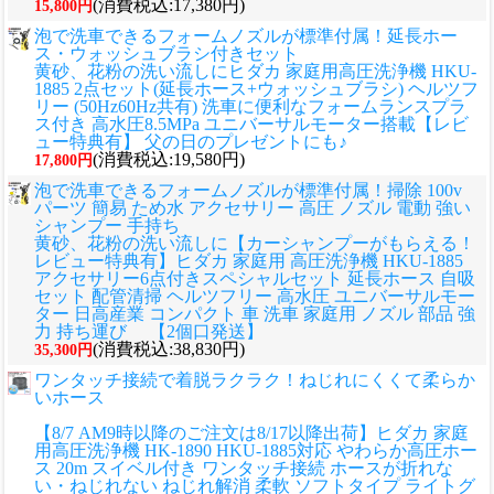
(消費税込:17,380円)
15,800円
泡で洗車できるフォームノズルが標準付属！延長ホー
ス・ウォッシュブラシ付きセット
黄砂、花粉の洗い流しに
ヒダカ 家庭用高圧洗浄機 HKU-
1885 2点セット(延長ホース+ウォッシュブラシ) ヘルツフ
リー (50Hz60Hz共有) 洗車に便利なフォームランスプラ
ス付き 高水圧8.5MPa ユニバーサルモーター搭載【レビ
ュー特典有】 父の日のプレゼントにも♪
(消費税込:19,580円)
17,800円
泡で洗車できるフォームノズルが標準付属！掃除 100v
パーツ 簡易 ため水 アクセサリー 高圧 ノズル 電動 強い
シャンプー 手持ち
黄砂、花粉の洗い流しに
【カーシャンプーがもらえる！
レビュー特典有】ヒダカ 家庭用 高圧洗浄機 HKU-1885
アクセサリー6点付きスペシャルセット 延長ホース 自吸
セット 配管清掃 ヘルツフリー 高水圧 ユニバーサルモー
ター 日高産業 コンパクト 車 洗車 家庭用 ノズル 部品 強
力 持ち運び 【2個口発送】
(消費税込:38,830円)
35,300円
ワンタッチ接続で着脱ラクラク！ねじれにくくて柔らか
いホース
【8/7 AM9時以降のご注文は8/17以降出荷】ヒダカ 家庭
用高圧洗浄機 HK-1890 HKU-1885対応 やわらか高圧ホー
ス 20m スイベル付き ワンタッチ接続 ホースが折れな
い・ねじれない ねじれ解消 柔軟 ソフトタイプ ライトグ