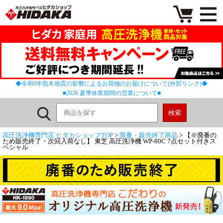
◆令和8年熊本地震の影響によるお荷物のお届けについて(外部リンク)◆
■2026 夏季休業期間の営業について■
高圧洗浄機専門店 ヒダカショップTOP
>
廃番・販売終了商品
> 【※廃番の
ため販売終了・次回入荷なし】 東芝 高圧洗浄機 WP-80C 7点セット付きス
ペシャル