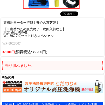
業務用モーター搭載！安心の東芝製！
【※廃番のため販売終了・次回入荷なし】
東芝 高圧洗浄機
WP-80C 7点セット付きスペシャル
WP-80CS007
(消費税込:35,200円)
32,000円
売り切れました。
商品説明
【動 画】 WP-80Cを使用した洗浄テスト ※標準のノズルを使用