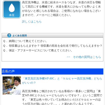
高圧洗浄機は、水道に給水ホースをつなぎ、水道の水圧を増幅
して高圧にする機械です。水道を最大にひねっても勢いよく水
が出ないと感じられる場合は、ご使用になれない場合もござい
ますので、メーカーにご相談ください。
詳しくはこちら
Ｑ．
納期について教えてください。
Ｑ．
領収書はもらえますか？ 領収書の宛名を会社名で発行してもらえますか？
Ｑ．
保証・アフターサービスについて教えてください。
>> その他の質問はこちら
店長の声
「東芝高圧洗浄機WP-80C」と「ケルヒャー高圧洗浄機」どちら
がいいの？
高圧洗浄機をご検討されているお客様の一番多いご質問は「東
芝WP-80Cとケルヒャーどちらがいいですか？」というご質問で
す。「東芝は色々付いていてお得みたいだけどケルヒャーのほ
うが圧力が強いみたいで…。」と迷われているようです。