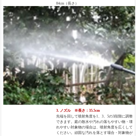
84cm（長さ）
3. ノズル ※長さ：35.5cm
先端を回して噴射角度を1、3、5の3段階に調整
できます。庭の散水や汚れの落ちやすい物・壊
れやすい対象物の場合は、噴射角度を広くして
ください。頑固な汚れを落とす場合・対象物が