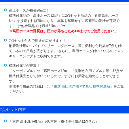
高圧ホースが最長20mに！
標準付属品の「高圧ホース12m*」に2点セット商品の「延長高圧ホース
8m」を接続すれば20mになり、本体を移動せずに広範囲の洗浄が可能で
す。（*他社製品では通常5.5m～10m）
※高圧ホースの延長は、圧力が落ちるため1本まででご使用ください。
7点セット付きで用途が広がります！
配管洗浄用の「パイプクリーニングホース」等、便利な付属品が7点も付い
ているので用途が広がります。 さらに、専用ケースが付いているのでスッ
キリ・コンパクトに収納できます。
標準付属品が豊富！
「ターボノズル」や「高圧ホース12m 」「洗剤散布用ノズル」等、12点が
標準付属品として付いているので、すぐにお掃除を始めることができま
す。
※標準付属品の詳細は下記「
東芝 高圧洗浄機 WP-80C 標準付属品
」をご覧
ください。
7点セット内容
＊東芝 高圧洗浄機 WP-80C本体（※標準付属品12点含む）