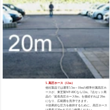
5. 高圧ホース（12m）
他社製品では通常5.5m～10mの標準付属高圧ホ
ースが、東芝製WP-80Cなら12m。7点セット商
品の「延長高圧ホース8m」を接続すれば
20m
になり、広範囲を洗浄できます。
※効果的な圧力を維持するために、高圧ホース
は最長で20mまででご使用ください。