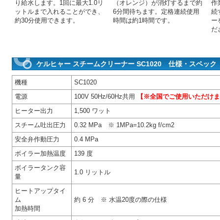
り給水します。1回に最大1.0リ
（オレンジ）が消灯するまで約
作
ットルまで入れることができ、
6分間待ちます。定格連続使用
続
約30分使用できます。
時間は約1時間です。
ー
だ
ケルヒャー スチームクリーナー SC1020 仕様・スペック
機種
SC1020
電源
100V 50Hz/60Hz共用
【※全国でご使用いただけま
ヒーター出力
1,500 ワット
スチーム吐出圧力
0.32 MPa ※ 1MPa=10.2kg f/cm2
安全弁作動圧力
0.4 MPa
ボイラー加熱温度
139 度
ボイラータンク容
1.0 リットル
量
ヒートアップタイ
ム
約 6 分 ※ 水温20度の際の仕様
加熱時間