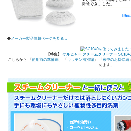
掃除できました。
https
◆
メーカー製品情報ページを見る→
【特集】
ケルヒャー スチームクリーナー SC104
こちらから 「
使用前の準備編
」 「
キッチン清掃編
」 「
家中のお掃除編
めます。