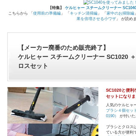
【特集】
ケルヒャー スチームクリーナー SC104
こちらから 「
使用前の準備編
」 「
キッチン清掃編
」 「
家中のお掃除編
果を倍増させる小ワザ
」 が読め
【メーカー廃番のため販売終了】
ケルヒャー スチームクリーナー SC1020 
ロスセット
SC1020と便
セットになりま
人気のケルヒャー
ブラシ４個セット（
0190）
が付いた
ブラシとクロス
ている方が便利