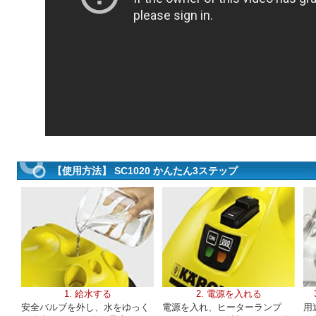
【使用方法】 SC1020 かんたん3ステップ
1. 給水する
2. 電源を入れる
安全バルブを外し、水をゆっく
電源を入れ、ヒーターランプ
用