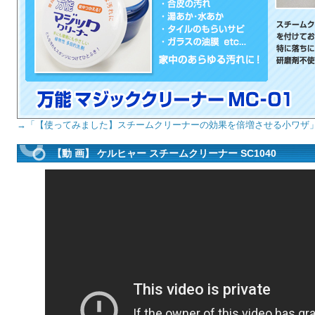
→「【使ってみました】スチームクリーナーの効果を倍増させる小ワザ
【動 画】 ケルヒャー スチームクリーナー SC1040