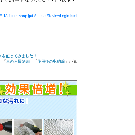
://c18.future-shop.jp/fs/hidaka/ReviewLogin.html
0 を使ってみました！
」「
車のお掃除編
」「
使用後の収納編
」が読