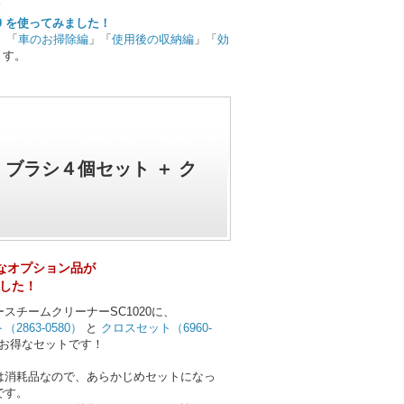
0 を使ってみました！
」「
車のお掃除編
」「
使用後の収納編
」「
効
ます。
＋ ブラシ４個セット ＋ ク
利なオプション品が
した！
スチームクリーナーSC1020に、
2863-0580）
と
クロスセット（6960-
お得なセットです！
は消耗品なので、あらかじめセットになっ
です。