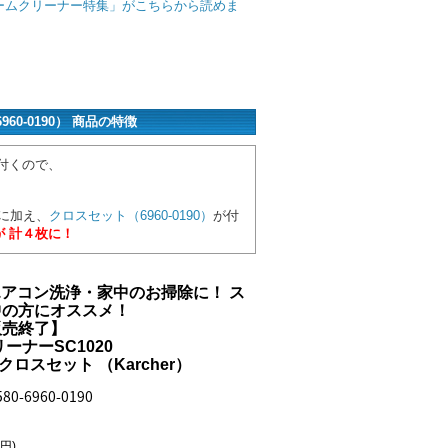
ームクリーナー特集」がこちらから読めま
960-0190） 商品の特徴
付くので、
に加え、
クロスセット（6960-0190）
が付
 計４枚に！
・エアコン洗浄・家中のお掃除に！ ス
中の方にオススメ！
販売終了】
ーナーSC1020
クロスセット （Karcher）
0-6960-0190
7円)