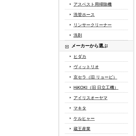
アスベスト用掃除機
洗管ホース
リンサークリーナー
洗剤
メーカーから選ぶ
ヒダカ
ヴィットリオ
京セラ（旧 リョービ）
HiKOKI（旧 日立工機）
アイリスオーヤマ
マキタ
ケルヒャー
蔵王産業