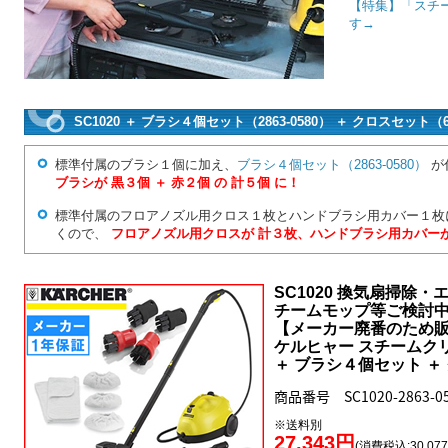
【特集】「スチ
す→
SC1020 ＋ ブラシ４個セット（2863-0580） ＋ クロスセット（6
標準付属のブラシ１個に加え、
ブラシ４個セット（2863-0580）
が
ブラシが 黒３個 ＋ 赤２個 の 計５個 に！
標準付属のフロアノズル用クロス１枚とハンドブラシ用カバー１枚
くので、
フロアノズル用クロスが 計３枚、ハンドブラシ用カバーが
SC1020 換気扇掃除
チームモップ等ご検討
【メーカー廃番のため
ケルヒャー スチームクリ
＋ ブラシ４個セット ＋ 
商品番号 SC1020-2863-058
※送料別
27,343円
(消費税込:30,07