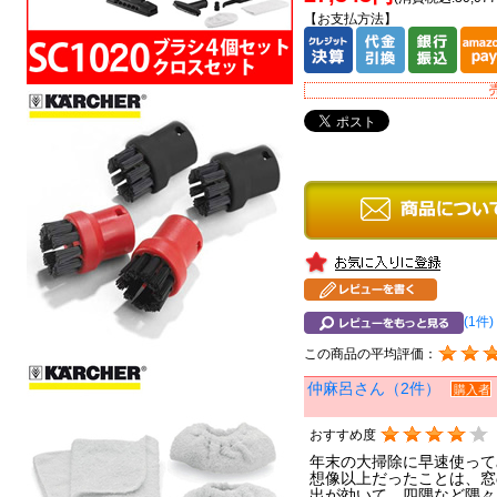
【お支払方法】
(1件)
この商品の平均評価：
仲麻呂さん（2件）
購入者
おすすめ度
年末の大掃除に早速使って
想像以上だったことは、窓
出が効いて、四隅など隅々