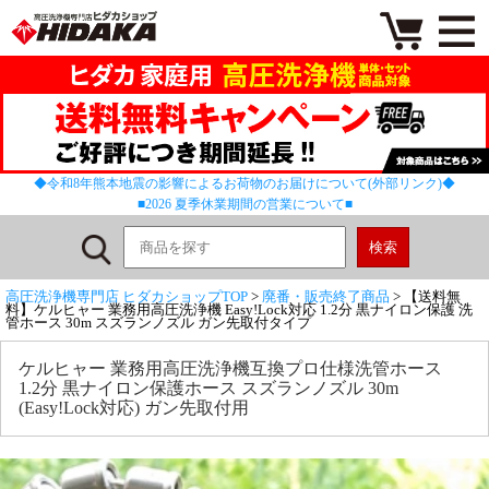
◆令和8年熊本地震の影響によるお荷物のお届けについて(外部リンク)◆
■2026 夏季休業期間の営業について■
高圧洗浄機専門店 ヒダカショップTOP
>
廃番・販売終了商品
> 【送料無
料】ケルヒャー 業務用高圧洗浄機 Easy!Lock対応 1.2分 黒ナイロン保護 洗
管ホース 30m スズランノズル ガン先取付タイプ
ケルヒャー 業務用高圧洗浄機互換プロ仕様洗管ホース
1.2分 黒ナイロン保護ホース スズランノズル 30m
(Easy!Lock対応) ガン先取付用