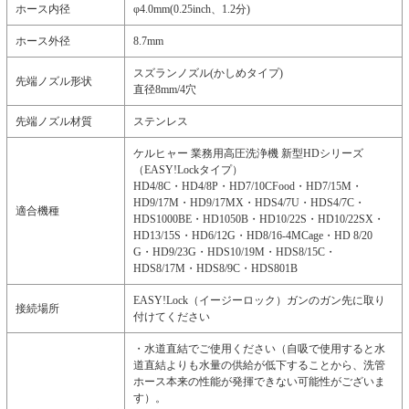
ホース内径
φ4.0mm(0.25inch、1.2分)
ホース外径
8.7mm
スズランノズル(かしめタイプ)
先端ノズル形状
直径8mm/4穴
先端ノズル材質
ステンレス
ケルヒャー 業務用高圧洗浄機 新型HDシリーズ
（EASY!Lockタイプ）
HD4/8C・HD4/8P・HD7/10CFood・HD7/15M・
HD9/17M・HD9/17MX・HDS4/7U・HDS4/7C・
適合機種
HDS1000BE・HD1050B・HD10/22S・HD10/22SX・
HD13/15S・HD6/12G・HD8/16-4MCage・HD 8/20
G・HD9/23G・HDS10/19M・HDS8/15C・
HDS8/17M・HDS8/9C・HDS801B
EASY!Lock（イージーロック）ガンのガン先に取り
接続場所
付けてください
・水道直結でご使用ください（自吸で使用すると水
道直結よりも水量の供給が低下することから、洗管
ホース本来の性能が発揮できない可能性がございま
す）。