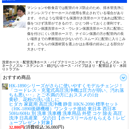
マンションや飲食店では配管のキズ防止のため、排水管洗浄に
ステンレスワイヤーホースの使用を禁止されている場合があり
ます。 そのような現場でも保護付き洗管ホースであれば配管に
傷をつけず洗管ができるので、ひとつ持っておくと便利です。
ナイロン保護洗管ホース・ウレタン保護洗管ホース共に配管に
傷を付けにくい洗管ホースで、ナイロン保護の方が配管内の長
い場所までの摩擦抵抗が少ないので､スムーズに配管に入りこみ
ます。どちらの保護材質を選ぶかはお客様の好みによる部分が
大きいです。
洗管ホース・配管洗浄ホース・パイプクリーニングホース・すずらんノズル・ス
ネークノズル・ステンレス・錆びないホース・パイプ詰まり・配管詰まり・水回
りトラブル
おすすめ商品
HK-1890シリーズがさらに使いやすくモデルチェンジ！
「コードレス・充電式高圧洗浄機は圧力が弱い、汚れ落
ちも悪い‥」とご不満の方におススメの1台
黄砂、花粉の洗い流しに
ヒダカ 家庭用 高圧洗浄機 静音 HKN-2090 標準セット
（HK-1890後継機種）ワンタッチ接続 東日本 西日本
50Hz/60Hz 別 洗車 洗車機 洗車用品 外壁 コケ 除去 高圧
洗浄 日高産業 父の日【ホースリールがもらえる！レビ
ュープレゼント対象】
(消費税込:36,080円)
32,800円