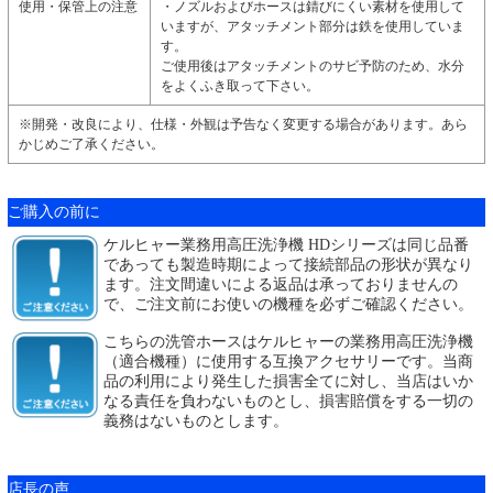
使用・保管上の注意
・ノズルおよびホースは錆びにくい素材を使用して
いますが、アタッチメント部分は鉄を使用していま
す。
ご使用後はアタッチメントのサビ予防のため、水分
をよくふき取って下さい。
※開発・改良により、仕様・外観は予告なく変更する場合があります。あら
かじめご了承ください。
ご購入の前に
ケルヒャー業務用高圧洗浄機 HDシリーズは同じ品番
であっても製造時期によって接続部品の形状が異なり
ます。注文間違いによる返品は承っておりませんの
で、ご注文前にお使いの機種を必ずご確認ください。
こちらの洗管ホースはケルヒャーの業務用高圧洗浄機
（適合機種）に使用する互換アクセサリーです。当商
品の利用により発生した損害全てに対し、当店はいか
なる責任を負わないものとし、損害賠償をする一切の
義務はないものとします。
店長の声