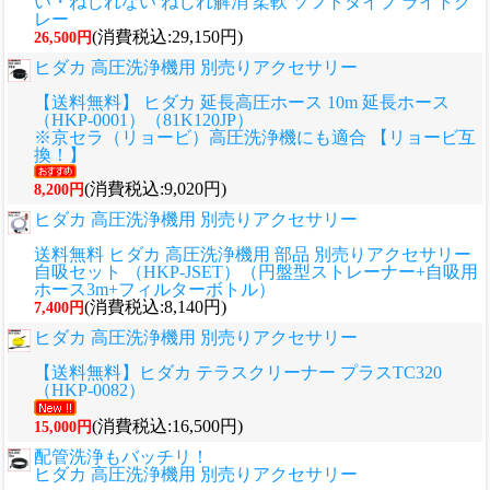
い・ねじれない ねじれ解消 柔軟 ソフトタイプ ライトグ
レー
(消費税込:29,150円)
26,500円
ヒダカ 高圧洗浄機用 別売りアクセサリー
【送料無料】 ヒダカ 延長高圧ホース 10m 延長ホース
（HKP-0001）（81K120JP）
※京セラ（リョービ）高圧洗浄機にも適合 【リョービ互
換！】
(消費税込:9,020円)
8,200円
ヒダカ 高圧洗浄機用 別売りアクセサリー
送料無料 ヒダカ 高圧洗浄機用 部品 別売りアクセサリー
自吸セット （HKP-JSET）（円盤型ストレーナー+自吸用
ホース3m+フィルターボトル）
(消費税込:8,140円)
7,400円
ヒダカ 高圧洗浄機用 別売りアクセサリー
【送料無料】ヒダカ テラスクリーナー プラスTC320
（HKP-0082）
(消費税込:16,500円)
15,000円
配管洗浄もバッチリ！
ヒダカ 高圧洗浄機用 別売りアクセサリー