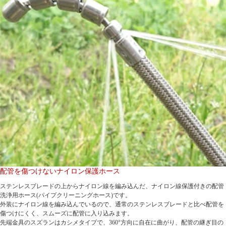
配管を傷つけないナイロン保護ホース
ステンレスブレードの上からナイロン線を編み込んだ、ナイロン線保護付きの配管
洗浄用ホース(パイプクリーニングホース)です。
外装にナイロン線を編み込んでいるので、通常のステンレスブレードと比べ配管を
傷つけにくく、スムーズに配管に入り込みます。
先端金具のスズランはカシメタイプで、360°方向に自在に曲がり、配管の継ぎ目の