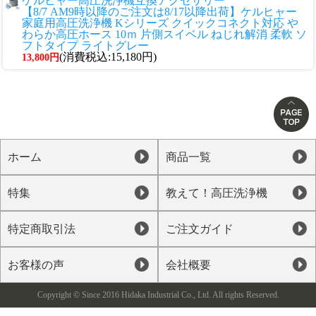
ケルヒャー高圧洗浄機互換アクセサリー
【8/7 AM9時以降のご注文は8/17以降出荷】ケルヒャー
家庭用高圧洗浄機 Kシリーズ クイックコネクト対応 や
わらか高圧ホース 10ｍ 片側スイベル ねじれ解消 柔軟 ソ
フトタイプ ライトグレー
(消費税込:15,180円)
13,800円
ホーム
商品一覧
特集
教えて！高圧洗浄機
特定商取引法
ご注文ガイド
お客様の声
会社概要
Copyright © Since 2016 Hidaka Industrial Co., Ltd. All rights Reserved.