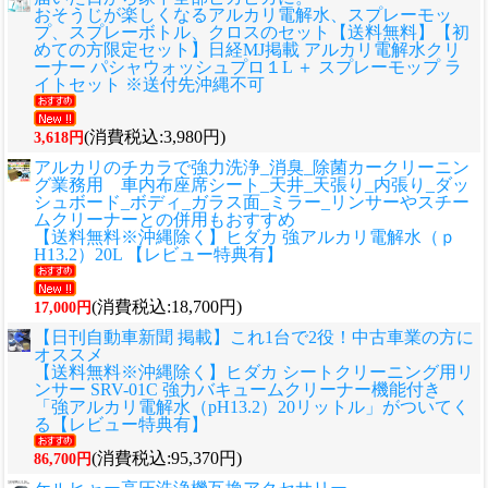
おそうじが楽しくなるアルカリ電解水、スプレーモッ
プ、スプレーボトル、クロスのセット
【送料無料】【初
めての方限定セット】日経MJ掲載 アルカリ電解水クリ
ーナー パシャウォッシュプロ１L ＋ スプレーモップ ラ
イトセット ※送付先沖縄不可
(消費税込:3,980円)
3,618円
アルカリのチカラで強力洗浄_消臭_除菌カークリーニン
グ業務用 車内布座席シート_天井_天張り_内張り_ダッ
シュボード_ボディ_ガラス面_ミラー_リンサーやスチー
ムクリーナーとの併用もおすすめ
【送料無料※沖縄除く】ヒダカ 強アルカリ電解水（ｐ
H13.2）20L 【レビュー特典有】
(消費税込:18,700円)
17,000円
【日刊自動車新聞 掲載】これ1台で2役！中古車業の方に
オススメ
【送料無料※沖縄除く】ヒダカ シートクリーニング用リ
ンサー SRV-01C 強力バキュームクリーナー機能付き
「強アルカリ電解水（pH13.2）20リットル」がついてく
る【レビュー特典有】
(消費税込:95,370円)
86,700円