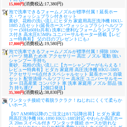
(消費税込:17,380円)
15,800円
泡で洗車できるフォームノズルが標準付属！延長ホー
ス・ウォッシュブラシ付きセット
黄砂、花粉の洗い流しに
ヒダカ 家庭用高圧洗浄機 HKU-
1885 2点セット(延長ホース+ウォッシュブラシ) ヘルツフ
リー (50Hz60Hz共有) 洗車に便利なフォームランスプラ
ス付き 高水圧8.5MPa ユニバーサルモーター搭載【レビ
ュー特典有】 父の日のプレゼントにも♪
(消費税込:19,580円)
17,800円
泡で洗車できるフォームノズルが標準付属！掃除 100v
パーツ 簡易 ため水 アクセサリー 高圧 ノズル 電動 強い
シャンプー 手持ち
黄砂、花粉の洗い流しに
【カーシャンプーがもらえる！
レビュー特典有】ヒダカ 家庭用 高圧洗浄機 HKU-1885
アクセサリー6点付きスペシャルセット 延長ホース 自吸
セット 配管清掃 ヘルツフリー 高水圧 ユニバーサルモー
ター 日高産業 コンパクト 車 洗車 家庭用 ノズル 部品 強
力 持ち運び 【2個口発送】
(消費税込:38,830円)
35,300円
ワンタッチ接続で着脱ラクラク！ねじれにくくて柔らか
いホース
【8/7 AM9時以降のご注文は8/17以降出荷】ヒダカ 家庭
用高圧洗浄機 HK-1890 HKU-1885対応 やわらか高圧ホー
ス 20m スイベル付き ワンタッチ接続 ホースが折れな