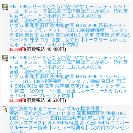
HK-1890シリーズがさらに使いやすくモデルチェンジ！
「コードレス・充電式高圧洗浄機は圧力が弱い、汚れ落
ちも悪い‥」とご不満の方におススメの1台
黄砂、花粉の洗い流しに
ヒダカ 家庭用 高圧洗浄機 静音 HKN-2090 延長ホース・
ウォッシュブラシセット （HK-1890後継機種）ワンタッ
チ接続 東日本 西日本 50Hz/60Hz 別 洗車 洗車機 洗車用品
ベランダ 外壁 コケ 除去 父の日【ホースリールがもら
える！レビュープレゼント対象】
(消費税込:40,480円)
36,800円
HK-1890シリーズがさらに使いやすくモデルチェンジ！
「コードレス・充電式高圧洗浄機は圧力が弱い、汚れ落
ちも悪い‥」とご不満の方におススメの1台
黄砂、花粉の洗い流しに
ヒダカ 家庭用 高圧洗浄機 静音 HKN-2090 スペシャルセ
ット （HK-1890後継機種）ワンタッチ接続 東日本 西日
本 50Hz/60Hz 別 洗車 洗車機 洗車用品 ベランダ 外壁 コ
ケ 除去 父の日 ※2個口発送【ホースリールがもらえ
る！レビュープレゼント対象】
(消費税込:58,630円)
53,300円
泡で洗車できるフォームノズルが標準付属！
黄砂、花粉の洗い流しに
ヒダカ 家庭用高圧洗浄機 HKU-
1885 ヘルツフリー (50Hz60Hz共有)洗車に便利なフォー
ムランスプラス付き 8.5MPa 軽量 高水圧8.5MPa ユニバー
サルモーター搭載【レビュー特典有】 父の日のプレゼン
トにも♪