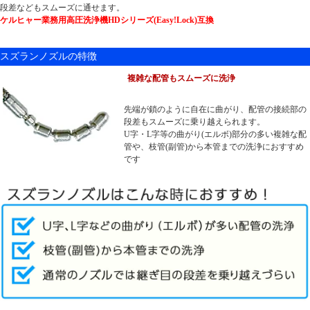
段差などもスムーズに通せます。
ケルヒャー業務用高圧洗浄機HDシリーズ(Easy!Lock)互換
スズランノズルの特徴
複雑な配管もスムーズに洗浄
先端が鎖のように自在に曲がり、配管の接続部の
段差もスムーズに乗り越えられます。
U字・L字等の曲がり(エルボ)部分の多い複雑な配
管や、枝管(副管)から本管までの洗浄におすすめ
です