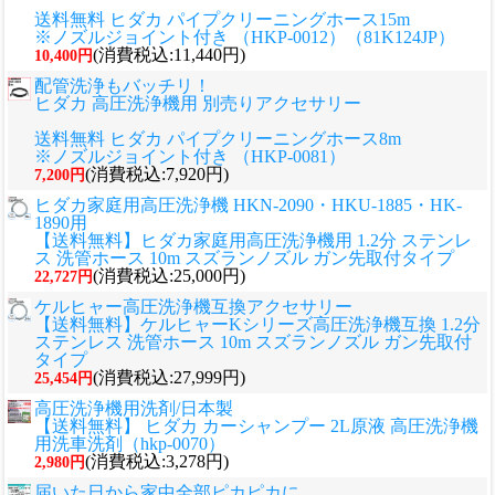
送料無料 ヒダカ パイプクリーニングホース15m
※ノズルジョイント付き （HKP-0012）（81K124JP）
(消費税込:11,440円)
10,400円
配管洗浄もバッチリ！
ヒダカ 高圧洗浄機用 別売りアクセサリー
送料無料 ヒダカ パイプクリーニングホース8m
※ノズルジョイント付き （HKP-0081）
(消費税込:7,920円)
7,200円
ヒダカ家庭用高圧洗浄機 HKN-2090・HKU-1885・HK-
1890用
【送料無料】ヒダカ家庭用高圧洗浄機用 1.2分 ステンレ
ス 洗管ホース 10m スズランノズル ガン先取付タイプ
(消費税込:25,000円)
22,727円
ケルヒャー高圧洗浄機互換アクセサリー
【送料無料】ケルヒャーKシリーズ高圧洗浄機互換 1.2分
ステンレス 洗管ホース 10m スズランノズル ガン先取付
タイプ
(消費税込:27,999円)
25,454円
高圧洗浄機用洗剤/日本製
【送料無料】 ヒダカ カーシャンプー 2L原液 高圧洗浄機
用洗車洗剤（hkp-0070）
(消費税込:3,278円)
2,980円
届いた日から家中全部ピカピカに。