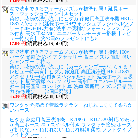
(消費税込:17,380円)
15,800円
泡で洗車できるフォームノズルが標準付属！延長ホー
ス・ウォッシュブラシ付きセット
黄砂、花粉の洗い流しに
ヒダカ 家庭用高圧洗浄機 HKU-
1885 2点セット(延長ホース+ウォッシュブラシ) ヘルツフ
リー (50Hz60Hz共有) 洗車に便利なフォームランスプラ
ス付き 高水圧8.5MPa ユニバーサルモーター搭載【レビ
ュー特典有】 父の日のプレゼントにも♪
(消費税込:19,580円)
17,800円
泡で洗車できるフォームノズルが標準付属！掃除 100v
パーツ 簡易 ため水 アクセサリー 高圧 ノズル 電動 強い
シャンプー 手持ち
黄砂、花粉の洗い流しに
【カーシャンプーがもらえる！
レビュー特典有】ヒダカ 家庭用 高圧洗浄機 HKU-1885
アクセサリー6点付きスペシャルセット 延長ホース 自吸
セット 配管清掃 ヘルツフリー 高水圧 ユニバーサルモー
ター 日高産業 コンパクト 車 洗車 家庭用 ノズル 部品 強
力 持ち運び 【2個口発送】
(消費税込:38,830円)
35,300円
ワンタッチ接続で着脱ラクラク！ねじれにくくて柔らか
いホース
ヒダカ 家庭用高圧洗浄機 HK-1890 HKU-1885対応 やわら
か高圧ホース 20m スイベル付き ワンタッチ接続 ホース
が折れない・ねじれない ねじれ解消 柔軟 ソフトタイプ
ライトグレー