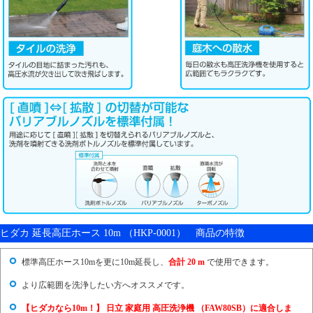
ヒダカ 延長高圧ホース 10m （HKP-0001） 商品の特徴
標準高圧ホース10mを更に10m延長し、
合計 20 m
で使用できます。
より広範囲を洗浄したい方へオススメです。
【ヒダカなら10m！】 日立 家庭用 高圧洗浄機 （FAW80SB）に適合しま