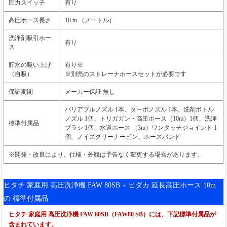
圧力スイッチ
有り
高圧ホース長さ
10 m （メートル）
洗浄剤吸引ホー
有り
ス
貯水の吸い上げ
有り※
（自吸）
※別売のストレーナホースセットが必要です
保証期間
メーカー保証 無し
バリアブルノズル 1本、ターボノズル 1本、洗剤ボトル
ノズル 1個、トリガガン・高圧ホース（10m）1個、洗浄
標準付属品
ブラシ 1個、水道ホース （3m）ワンタッチジョイント 1
個、ノイズクリーナーピン、ホースバンド
※開発・改良により、仕様・外観は予告なく変更する場合があります。
ヒタチ 家庭用 高圧洗浄機 FAW 80SB + ヒダカ 延長高圧ホース 10m
の 標準付属品
ヒタチ 家庭用 高圧洗浄機 FAW 80SB（FAW80 SB）には、下記標準付属品が
含まれています。