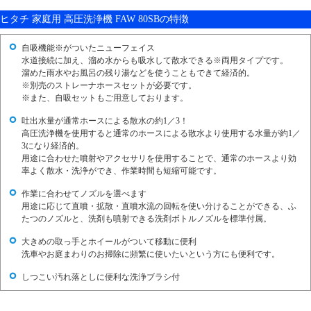
ヒタチ 家庭用 高圧洗浄機 FAW 80SBの特徴
自吸機能※がついたニューフェイス
水道接続に加え、溜め水からも吸水して散水できる※両用タイプです。
溜めた雨水やお風呂の残り湯などを使うこともできて経済的。
※別売のストレーナホースセットが必要です。
※また、自吸セットもご用意しております。
吐出水量が通常ホースによる散水の約1／3！
高圧洗浄機を使用すると通常のホースによる散水より使用する水量が約1／
3になり経済的。
用途に合わせた噴射やアクセサリを使用することで、通常のホースより効
率よく散水・洗浄ができ、作業時間も短縮可能です。
作業に合わせてノズルを選べます
用途に応じて直噴・拡散・直噴水流の回転を使い分けることができる、ふ
たつのノズルと、洗剤も噴射できる洗剤ボトルノズルを標準付属。
大きめの取っ手とホイールがついて移動に便利
洗車やお庭まわりのお掃除に頻繁に使いたいという方にも便利です。
しつこい汚れ落としに便利な洗浄ブラシ付