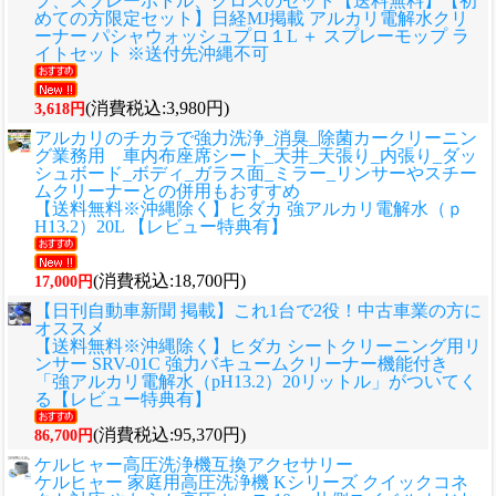
プ、スプレーボトル、クロスのセット
【送料無料】【初
めての方限定セット】日経MJ掲載 アルカリ電解水クリ
ーナー パシャウォッシュプロ１L ＋ スプレーモップ ラ
イトセット ※送付先沖縄不可
(消費税込:3,980円)
3,618円
アルカリのチカラで強力洗浄_消臭_除菌カークリーニン
グ業務用 車内布座席シート_天井_天張り_内張り_ダッ
シュボード_ボディ_ガラス面_ミラー_リンサーやスチー
ムクリーナーとの併用もおすすめ
【送料無料※沖縄除く】ヒダカ 強アルカリ電解水（ｐ
H13.2）20L 【レビュー特典有】
(消費税込:18,700円)
17,000円
【日刊自動車新聞 掲載】これ1台で2役！中古車業の方に
オススメ
【送料無料※沖縄除く】ヒダカ シートクリーニング用リ
ンサー SRV-01C 強力バキュームクリーナー機能付き
「強アルカリ電解水（pH13.2）20リットル」がついてく
る【レビュー特典有】
(消費税込:95,370円)
86,700円
ケルヒャー高圧洗浄機互換アクセサリー
ケルヒャー 家庭用高圧洗浄機 Kシリーズ クイックコネ