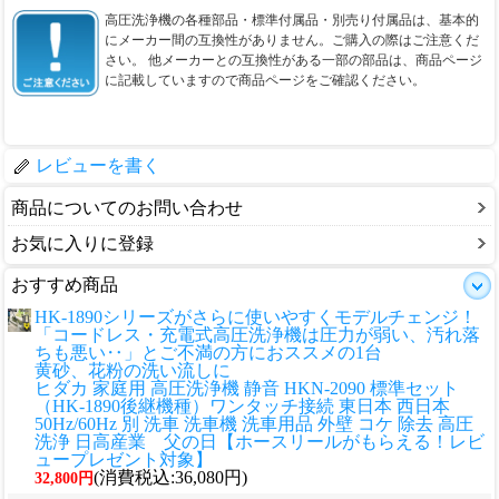
高圧洗浄機の各種部品・標準付属品・別売り付属品は、基本的
にメーカー間の互換性がありません。ご購入の際はご注意くだ
さい。 他メーカーとの互換性がある一部の部品は、商品ページ
に記載していますので商品ページをご確認ください。
レビューを書く
商品についてのお問い合わせ
お気に入りに登録
おすすめ商品
HK-1890シリーズがさらに使いやすくモデルチェンジ！
「コードレス・充電式高圧洗浄機は圧力が弱い、汚れ落
ちも悪い‥」とご不満の方におススメの1台
黄砂、花粉の洗い流しに
ヒダカ 家庭用 高圧洗浄機 静音 HKN-2090 標準セット
（HK-1890後継機種）ワンタッチ接続 東日本 西日本
50Hz/60Hz 別 洗車 洗車機 洗車用品 外壁 コケ 除去 高圧
洗浄 日高産業 父の日【ホースリールがもらえる！レビ
ュープレゼント対象】
(消費税込:36,080円)
32,800円