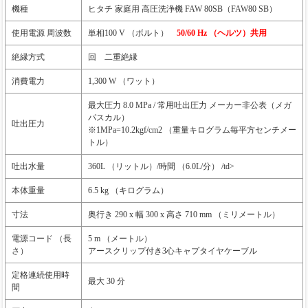
機種
ヒタチ 家庭用 高圧洗浄機 FAW 80SB（FAW80 SB）
使用電源 周波数
単相100 V （ボルト）
50/60 Hz （ヘルツ）共用
絶縁方式
回 二重絶縁
消費電力
1,300 W （ワット）
最大圧力 8.0 MPa / 常用吐出圧力 メーカー非公表（メガ
パスカル）
吐出圧力
※1MPa=10.2kgf/cm2 （重量キログラム毎平方センチメー
トル）
吐出水量
360L （リットル）/時間 （6.0L/分） /td>
本体重量
6.5 kg （キログラム）
寸法
奥行き 290 x 幅 300 x 高さ 710 mm （ミリメートル）
電源コード （長
5 m （メートル）
さ）
アースクリップ付き3心キャプタイヤケーブル
定格連続使用時
最大 30 分
間