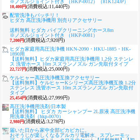
※ノズルジョイント付き （HKP-0012）（81K124JP）
(消費税込:11,440円)
10,400円
配管洗浄もバッチリ！
ヒダカ 高圧洗浄機用 別売りアクセサリー
送料無料 ヒダカ パイプクリーニングホース8m
※ノズルジョイント付き （HKP-0081）
(消費税込:7,920円)
7,200円
ヒダカ家庭用高圧洗浄機 HKN-2090・HKU-1885・HK-
1890用
【送料無料】ヒダカ家庭用高圧洗浄機用 1.2分 ステンレ
ス 洗管ホース 10m スズランノズル ガン先取付タイプ
(消費税込:25,000円)
22,727円
ケルヒャー高圧洗浄機互換アクセサリー
【送料無料】ケルヒャーKシリーズ高圧洗浄機互換 1.2分
ステンレス 洗管ホース 10m スズランノズル ガン先取付
タイプ
(消費税込:27,999円)
25,454円
高圧洗浄機用洗剤/日本製
【送料無料】 ヒダカ カーシャンプー 2L原液 高圧洗浄機
用洗車洗剤（hkp-0070）
(消費税込:3,278円)
2,980円
届いた日から家中全部ピカピカに。
おそうじが楽しくなるアルカリ電解水、スプレーモッ