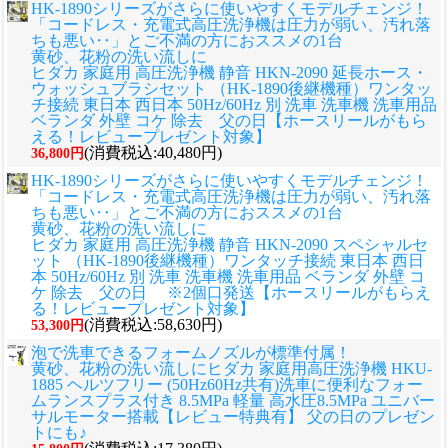
HK-1890シリーズがさらに使いやすくモデルチェンジ！
「コードレス・充電式高圧洗浄機は圧力が弱い、汚れ落
ちも悪い‥」とご不満の方におススメの1台
黄砂、花粉の洗い流しに
ヒダカ 家庭用 高圧洗浄機 静音 HKN-2090 延長ホース・
ウォッシュブラシセット （HK-1890後継機種）ワンタッ
チ接続 東日本 西日本 50Hz/60Hz 別 洗車 洗車機 洗車用品
ベランダ 外壁 コケ 除去 父の日【ホースリールがもら
える！レビュープレゼント対象】
(消費税込:40,480円)
36,800円
HK-1890シリーズがさらに使いやすくモデルチェンジ！
「コードレス・充電式高圧洗浄機は圧力が弱い、汚れ落
ちも悪い‥」とご不満の方におススメの1台
黄砂、花粉の洗い流しに
ヒダカ 家庭用 高圧洗浄機 静音 HKN-2090 スペシャルセ
ット （HK-1890後継機種）ワンタッチ接続 東日本 西日
本 50Hz/60Hz 別 洗車 洗車機 洗車用品 ベランダ 外壁 コ
ケ 除去 父の日 ※2個口発送【ホースリールがもらえ
る！レビュープレゼント対象】
(消費税込:58,630円)
53,300円
泡で洗車できるフォームノズルが標準付属！
黄砂、花粉の洗い流しに
ヒダカ 家庭用高圧洗浄機 HKU-
1885 ヘルツフリー (50Hz60Hz共有)洗車に便利なフォー
ムランスプラス付き 8.5MPa 軽量 高水圧8.5MPa ユニバー
サルモーター搭載【レビュー特典有】 父の日のプレゼン
トにも♪