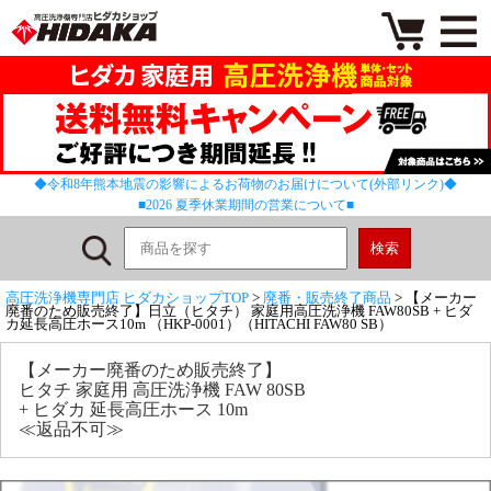
◆令和8年熊本地震の影響によるお荷物のお届けについて(外部リンク)◆
■2026 夏季休業期間の営業について■
高圧洗浄機専門店 ヒダカショップTOP
>
廃番・販売終了商品
> 【メーカー
廃番のため販売終了】日立（ヒタチ） 家庭用高圧洗浄機 FAW80SB + ヒダ
カ延長高圧ホース10m （HKP-0001）（HITACHI FAW80 SB）
【メーカー廃番のため販売終了】
ヒタチ 家庭用 高圧洗浄機 FAW 80SB
+ ヒダカ 延長高圧ホース 10m
≪返品不可≫