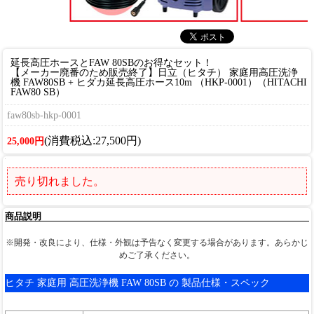
延長高圧ホースとFAW 80SBのお得なセット！
【メーカー廃番のため販売終了】日立（ヒタチ） 家庭用高圧洗浄
機 FAW80SB + ヒダカ延長高圧ホース10m （HKP-0001）（HITACHI
FAW80 SB）
faw80sb-hkp-0001
(消費税込:27,500円)
25,000円
売り切れました。
商品説明
※開発・改良により、仕様・外観は予告なく変更する場合があります。あらかじ
めご了承ください。
ヒタチ 家庭用 高圧洗浄機 FAW 80SB の 製品仕様・スペック