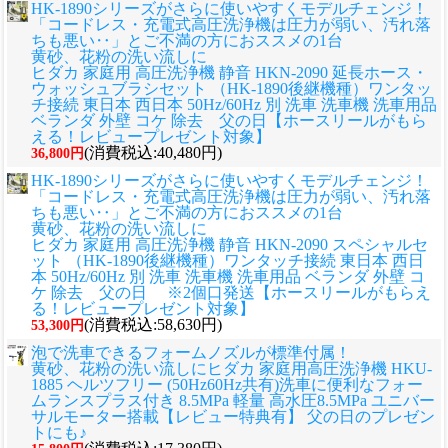
HK-1890シリーズがさらに使いやすくモデルチェンジ！
「コードレス・充電式高圧洗浄機は圧力が弱い、汚れ落
ちも悪い‥」とご不満の方におススメの1台
黄砂、花粉の洗い流しに
ヒダカ 家庭用 高圧洗浄機 静音 HKN-2090 延長ホース・
ウォッシュブラシセット （HK-1890後継機種）ワンタッ
チ接続 東日本 西日本 50Hz/60Hz 別 洗車 洗車機 洗車用品
ベランダ 外壁 コケ 除去 父の日【ホースリールがもら
える！レビュープレゼント対象】
(消費税込:40,480円)
36,800円
HK-1890シリーズがさらに使いやすくモデルチェンジ！
「コードレス・充電式高圧洗浄機は圧力が弱い、汚れ落
ちも悪い‥」とご不満の方におススメの1台
黄砂、花粉の洗い流しに
ヒダカ 家庭用 高圧洗浄機 静音 HKN-2090 スペシャルセ
ット （HK-1890後継機種）ワンタッチ接続 東日本 西日
本 50Hz/60Hz 別 洗車 洗車機 洗車用品 ベランダ 外壁 コ
ケ 除去 父の日 ※2個口発送【ホースリールがもらえ
る！レビュープレゼント対象】
(消費税込:58,630円)
53,300円
泡で洗車できるフォームノズルが標準付属！
黄砂、花粉の洗い流しに
ヒダカ 家庭用高圧洗浄機 HKU-
1885 ヘルツフリー (50Hz60Hz共有)洗車に便利なフォー
ムランスプラス付き 8.5MPa 軽量 高水圧8.5MPa ユニバー
サルモーター搭載【レビュー特典有】 父の日のプレゼン
トにも♪