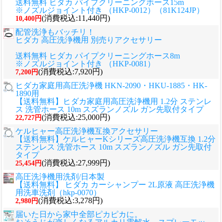
送料無料 ヒダカ パイプクリーニングホース15m
※ノズルジョイント付き （HKP-0012）（81K124JP）
(消費税込:11,440円)
10,400円
配管洗浄もバッチリ！
ヒダカ 高圧洗浄機用 別売りアクセサリー
送料無料 ヒダカ パイプクリーニングホース8m
※ノズルジョイント付き （HKP-0081）
(消費税込:7,920円)
7,200円
ヒダカ家庭用高圧洗浄機 HKN-2090・HKU-1885・HK-
1890用
【送料無料】ヒダカ家庭用高圧洗浄機用 1.2分 ステンレ
ス 洗管ホース 10m スズランノズル ガン先取付タイプ
(消費税込:25,000円)
22,727円
ケルヒャー高圧洗浄機互換アクセサリー
【送料無料】ケルヒャーKシリーズ高圧洗浄機互換 1.2分
ステンレス 洗管ホース 10m スズランノズル ガン先取付
タイプ
(消費税込:27,999円)
25,454円
高圧洗浄機用洗剤/日本製
【送料無料】 ヒダカ カーシャンプー 2L原液 高圧洗浄機
用洗車洗剤（hkp-0070）
(消費税込:3,278円)
2,980円
届いた日から家中全部ピカピカに。