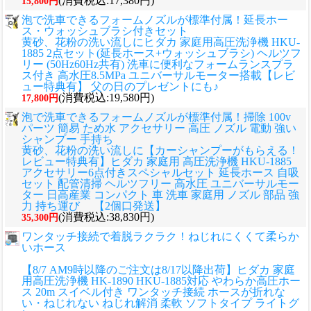
(消費税込:17,380円)
15,800円
泡で洗車できるフォームノズルが標準付属！延長ホー
ス・ウォッシュブラシ付きセット
黄砂、花粉の洗い流しに
ヒダカ 家庭用高圧洗浄機 HKU-
1885 2点セット(延長ホース+ウォッシュブラシ) ヘルツフ
リー (50Hz60Hz共有) 洗車に便利なフォームランスプラ
ス付き 高水圧8.5MPa ユニバーサルモーター搭載【レビ
ュー特典有】 父の日のプレゼントにも♪
(消費税込:19,580円)
17,800円
泡で洗車できるフォームノズルが標準付属！掃除 100v
パーツ 簡易 ため水 アクセサリー 高圧 ノズル 電動 強い
シャンプー 手持ち
黄砂、花粉の洗い流しに
【カーシャンプーがもらえる！
レビュー特典有】ヒダカ 家庭用 高圧洗浄機 HKU-1885
アクセサリー6点付きスペシャルセット 延長ホース 自吸
セット 配管清掃 ヘルツフリー 高水圧 ユニバーサルモー
ター 日高産業 コンパクト 車 洗車 家庭用 ノズル 部品 強
力 持ち運び 【2個口発送】
(消費税込:38,830円)
35,300円
ワンタッチ接続で着脱ラクラク！ねじれにくくて柔らか
いホース
【8/7 AM9時以降のご注文は8/17以降出荷】ヒダカ 家庭
用高圧洗浄機 HK-1890 HKU-1885対応 やわらか高圧ホー
ス 20m スイベル付き ワンタッチ接続 ホースが折れな
い・ねじれない ねじれ解消 柔軟 ソフトタイプ ライトグ