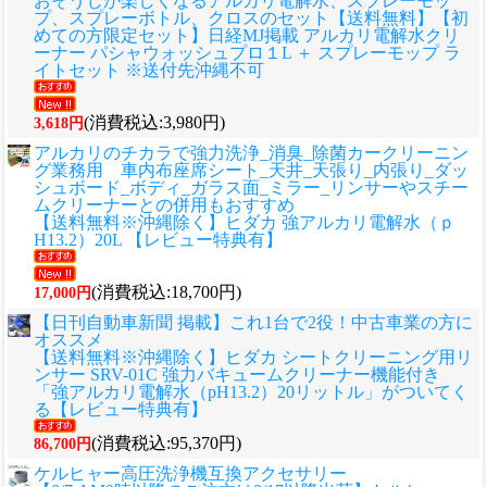
おそうじが楽しくなるアルカリ電解水、スプレーモッ
プ、スプレーボトル、クロスのセット
【送料無料】【初
めての方限定セット】日経MJ掲載 アルカリ電解水クリ
ーナー パシャウォッシュプロ１L ＋ スプレーモップ ラ
イトセット ※送付先沖縄不可
(消費税込:3,980円)
3,618円
アルカリのチカラで強力洗浄_消臭_除菌カークリーニン
グ業務用 車内布座席シート_天井_天張り_内張り_ダッ
シュボード_ボディ_ガラス面_ミラー_リンサーやスチー
ムクリーナーとの併用もおすすめ
【送料無料※沖縄除く】ヒダカ 強アルカリ電解水（ｐ
H13.2）20L 【レビュー特典有】
(消費税込:18,700円)
17,000円
【日刊自動車新聞 掲載】これ1台で2役！中古車業の方に
オススメ
【送料無料※沖縄除く】ヒダカ シートクリーニング用リ
ンサー SRV-01C 強力バキュームクリーナー機能付き
「強アルカリ電解水（pH13.2）20リットル」がついてく
る【レビュー特典有】
(消費税込:95,370円)
86,700円
ケルヒャー高圧洗浄機互換アクセサリー