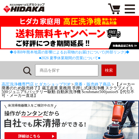
◆令和8年熊本地震の影響によるお荷物のお届けについて(外部リンク)◆
■2026 夏季休業期間の営業について■
高圧洗浄機専門店 ヒダカショップTOP
>
廃番・販売終了商品
> 【メーカー
廃番のため販売終了】蔵王産業 業務用 手押し式床洗浄機 スクラブメイト
500ジュニアS バッテリー駆動 自動床洗浄機 Scrubmate500juniorS【代引不
可・メーカー直送】