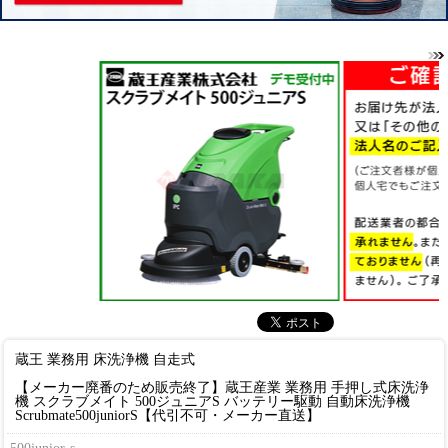
蔵王 業務用 床洗浄機 自走式
【メーカー廃番のため販売終了】蔵王産業 業務用 手押し式床洗浄
機 スクラブメイト 500ジュニアS バッテリー駆動 自動床洗浄機
Scrubmate500juniorS【代引不可・メーカー直送】