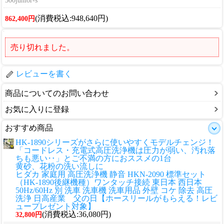
500junior-s
(消費税込:948,640円)
862,400円
売り切れました。
レビューを書く
商品についてのお問い合わせ
お気に入りに登録
おすすめ商品
HK-1890シリーズがさらに使いやすくモデルチェンジ！
「コードレス・充電式高圧洗浄機は圧力が弱い、汚れ落
ちも悪い‥」とご不満の方におススメの1台
黄砂、花粉の洗い流しに
ヒダカ 家庭用 高圧洗浄機 静音 HKN-2090 標準セット
（HK-1890後継機種）ワンタッチ接続 東日本 西日本
50Hz/60Hz 別 洗車 洗車機 洗車用品 外壁 コケ 除去 高圧
洗浄 日高産業 父の日【ホースリールがもらえる！レビ
ュープレゼント対象】
(消費税込:36,080円)
32,800円