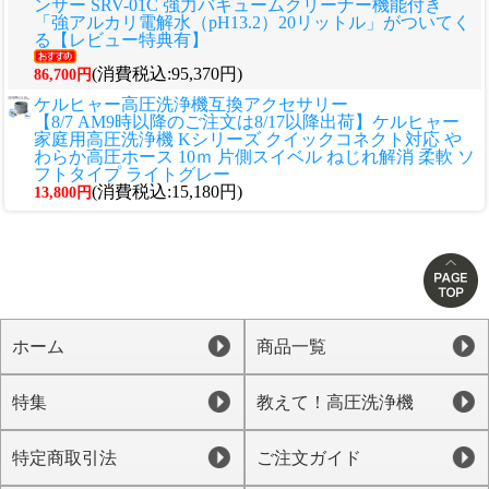
ンサー SRV-01C 強力バキュームクリーナー機能付き
「強アルカリ電解水（pH13.2）20リットル」がついてく
る【レビュー特典有】
(消費税込:95,370円)
86,700円
ケルヒャー高圧洗浄機互換アクセサリー
【8/7 AM9時以降のご注文は8/17以降出荷】ケルヒャー
家庭用高圧洗浄機 Kシリーズ クイックコネクト対応 や
わらか高圧ホース 10ｍ 片側スイベル ねじれ解消 柔軟 ソ
フトタイプ ライトグレー
(消費税込:15,180円)
13,800円
ホーム
商品一覧
特集
教えて！高圧洗浄機
特定商取引法
ご注文ガイド