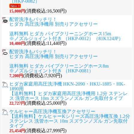
（HKP-0082）
(消費税込:16,500円)
15,000円
配管洗浄もバッチリ！
ヒダカ 高圧洗浄機用 別売りアクセサリー
送料無料 ヒダカ パイプクリーニングホース15m
※ノズルジョイント付き （HKP-0012）（81K124JP）
(消費税込:11,440円)
10,400円
配管洗浄もバッチリ！
ヒダカ 高圧洗浄機用 別売りアクセサリー
送料無料 ヒダカ パイプクリーニングホース8m
※ノズルジョイント付き （HKP-0081）
(消費税込:7,920円)
7,200円
ヒダカ家庭用高圧洗浄機 HKN-2090・HKU-1885・HK-
1890用
【送料無料】ヒダカ家庭用高圧洗浄機用 1.2分 ステンレ
ス 洗管ホース 10m スズランノズル ガン先取付タイプ
(消費税込:25,000円)
22,727円
ケルヒャー高圧洗浄機互換アクセサリー
【送料無料】ケルヒャーKシリーズ高圧洗浄機互換 1.2分
ステンレス 洗管ホース 10m スズランノズル ガン先取付
タイプ
(消費税込:27,999円)
25,454円