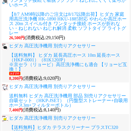
ワンタッチ接続で着脱ラクラク！ねじれにくくて柔らか
いホース
【8/7 AM9時以降のご注文は8/17以降出荷】ヒダカ 家庭
用高圧洗浄機 HK-1890 HKU-1885対応 やわらか高圧ホー
ス 20m スイベル付き ワンタッチ接続 ホースが折れな
い・ねじれない ねじれ解消 柔軟 ソフトタイプ ライトグ
レー
(消費税込:29,150円)
26,500円
ヒダカ 高圧洗浄機用 別売りアクセサリー
【送料無料】 ヒダカ 延長高圧ホース 10m 延長ホース
（HKP-0001）（81K120JP）
※京セラ（リョービ）高圧洗浄機にも適合 【リョービ互
換！】
(消費税込:9,020円)
8,200円
ヒダカ 高圧洗浄機用 別売りアクセサリー
送料無料 ヒダカ 高圧洗浄機用 部品 別売りアクセサリー
自吸セット （HKP-JSET）（円盤型ストレーナー+自吸用
ホース3m+フィルターボトル）
(消費税込:8,140円)
7,400円
ヒダカ 高圧洗浄機用 別売りアクセサリー
【送料無料】ヒダカ テラスクリーナー プラスTC320