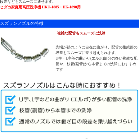
段差などもスムーズに通せます。
ヒダカ家庭用高圧洗浄機 HKU-1885・HK-1890用
スズランノズルの特徴
複雑な配管もスムーズに洗浄
先端が鎖のように自在に曲がり、配管の接続部の
段差もスムーズに乗り越えられます。
U字・L字等の曲がり(エルボ)部分の多い複雑な配
管や、枝管(副管)から本管までの洗浄におすすめ
です