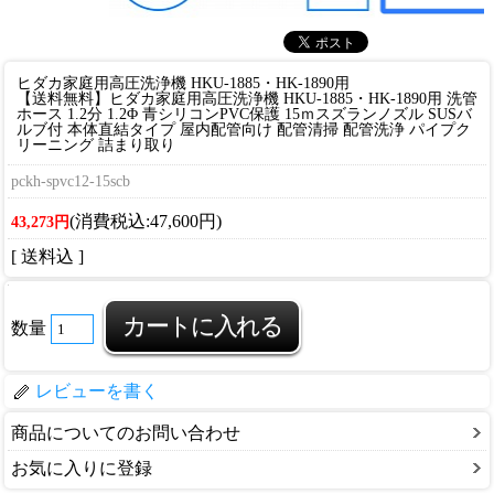
ヒダカ家庭用高圧洗浄機 HKU-1885・HK-1890用
【送料無料】ヒダカ家庭用高圧洗浄機 HKU-1885・HK-1890用 洗管
ホース 1.2分 1.2Φ 青シリコンPVC保護 15ｍスズランノズル SUSバ
ルブ付 本体直結タイプ 屋内配管向け 配管清掃 配管洗浄 パイプク
リーニング 詰まり取り
pckh-spvc12-15scb
(消費税込:47,600円)
43,273円
[ 送料込 ]
数量
レビューを書く
商品についてのお問い合わせ
お気に入りに登録