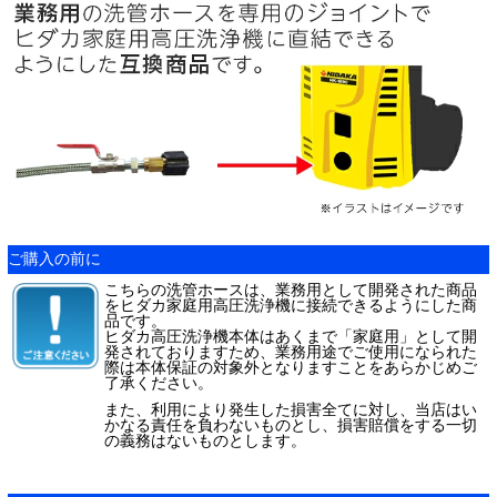
ご購入の前に
こちらの洗管ホースは、業務用として開発された商品
をヒダカ家庭用高圧洗浄機に接続できるようにした商
品です。
ヒダカ高圧洗浄機本体はあくまで「家庭用」として開
発されておりますため、業務用途でご使用になられた
際は本体保証の対象外となりますことをあらかじめご
了承ください。
また、利用により発生した損害全てに対し、当店はい
かなる責任を負わないものとし、損害賠償をする一切
の義務はないものとします。