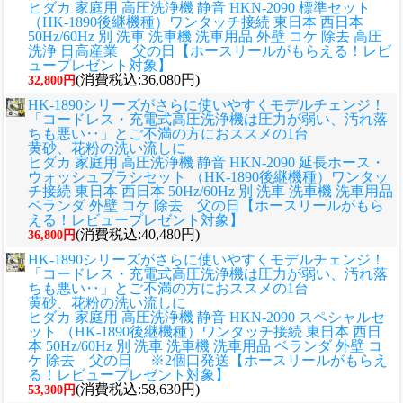
ヒダカ 家庭用 高圧洗浄機 静音 HKN-2090 標準セット
（HK-1890後継機種）ワンタッチ接続 東日本 西日本
50Hz/60Hz 別 洗車 洗車機 洗車用品 外壁 コケ 除去 高圧
洗浄 日高産業 父の日【ホースリールがもらえる！レビ
ュープレゼント対象】
(消費税込:36,080円)
32,800円
HK-1890シリーズがさらに使いやすくモデルチェンジ！
「コードレス・充電式高圧洗浄機は圧力が弱い、汚れ落
ちも悪い‥」とご不満の方におススメの1台
黄砂、花粉の洗い流しに
ヒダカ 家庭用 高圧洗浄機 静音 HKN-2090 延長ホース・
ウォッシュブラシセット （HK-1890後継機種）ワンタッ
チ接続 東日本 西日本 50Hz/60Hz 別 洗車 洗車機 洗車用品
ベランダ 外壁 コケ 除去 父の日【ホースリールがもら
える！レビュープレゼント対象】
(消費税込:40,480円)
36,800円
HK-1890シリーズがさらに使いやすくモデルチェンジ！
「コードレス・充電式高圧洗浄機は圧力が弱い、汚れ落
ちも悪い‥」とご不満の方におススメの1台
黄砂、花粉の洗い流しに
ヒダカ 家庭用 高圧洗浄機 静音 HKN-2090 スペシャルセ
ット （HK-1890後継機種）ワンタッチ接続 東日本 西日
本 50Hz/60Hz 別 洗車 洗車機 洗車用品 ベランダ 外壁 コ
ケ 除去 父の日 ※2個口発送【ホースリールがもらえ
る！レビュープレゼント対象】
(消費税込:58,630円)
53,300円