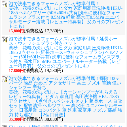
泡で洗車できるフォームノズルが標準付属！
黄砂、花粉の洗い流しに
ヒダカ 家庭用高圧洗浄機 HKU-
1885 ヘルツフリー (50Hz60Hz共有)洗車に便利なフォー
ムランスプラス付き 8.5MPa 軽量 高水圧8.5MPa ユニバー
サルモーター搭載【レビュー特典有】 父の日のプレゼン
トにも♪
(消費税込:17,380円)
15,800円
泡で洗車できるフォームノズルが標準付属！延長ホー
ス・ウォッシュブラシ付きセット
黄砂、花粉の洗い流しに
ヒダカ 家庭用高圧洗浄機 HKU-
1885 2点セット(延長ホース+ウォッシュブラシ) ヘルツフ
リー (50Hz60Hz共有) 洗車に便利なフォームランスプラ
ス付き 高水圧8.5MPa ユニバーサルモーター搭載【レビ
ュー特典有】 父の日のプレゼントにも♪
(消費税込:19,580円)
17,800円
泡で洗車できるフォームノズルが標準付属！掃除 100v
パーツ 簡易 ため水 アクセサリー 高圧 ノズル 電動 強い
シャンプー 手持ち
黄砂、花粉の洗い流しに
【カーシャンプーがもらえる！
レビュー特典有】ヒダカ 家庭用 高圧洗浄機 HKU-1885
アクセサリー6点付きスペシャルセット 延長ホース 自吸
セット 配管清掃 ヘルツフリー 高水圧 ユニバーサルモー
ター 日高産業 コンパクト 車 洗車 家庭用 ノズル 部品 強
力 持ち運び 【2個口発送】
(消費税込:38,830円)
35,300円