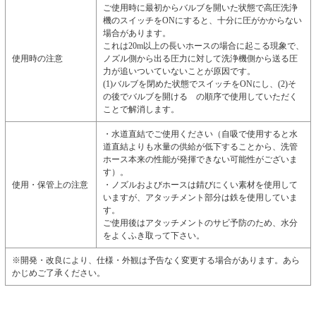
ご使用時に最初からバルブを開いた状態で高圧洗浄
機のスイッチをONにすると、十分に圧がかからない
場合があります。
これは20m以上の長いホースの場合に起こる現象で、
使用時の注意
ノズル側から出る圧力に対して洗浄機側から送る圧
力が追いついていないことが原因です。
(1)バルブを閉めた状態でスイッチをONにし、(2)そ
の後でバルブを開ける
の順序で使用していただく
ことで解消します。
・水道直結でご使用ください（自吸で使用すると水
道直結よりも水量の供給が低下することから、洗管
ホース本来の性能が発揮できない可能性がございま
す）。
使用・保管上の注意
・ノズルおよびホースは錆びにくい素材を使用して
いますが、アタッチメント部分は鉄を使用していま
す。
ご使用後はアタッチメントのサビ予防のため、水分
をよくふき取って下さい。
※開発・改良により、仕様・外観は予告なく変更する場合があります。あら
かじめご了承ください。