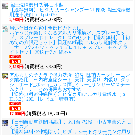
高圧洗浄機用洗剤/日本製
【送料無料】 ヒダカ カーシャンプー 2L原液 高圧洗浄機
用洗車洗剤（hkp-0070）
(消費税込:3,278円)
2,980円
届いた日から家中全部ピカピカに。
おそうじが楽しくなるアルカリ電解水、スプレーモッ
プ、スプレーボトル、クロスのセット
【送料無料】【初
めての方限定セット】日経MJ掲載 アルカリ電解水クリ
ーナー パシャウォッシュプロ１L ＋ スプレーモップ ラ
イトセット ※送付先沖縄不可
(消費税込:3,980円)
3,618円
アルカリのチカラで強力洗浄_消臭_除菌カークリーニン
グ業務用 車内布座席シート_天井_天張り_内張り_ダッ
シュボード_ボディ_ガラス面_ミラー_リンサーやスチー
ムクリーナーとの併用もおすすめ
【送料無料※沖縄除く】ヒダカ 強アルカリ電解水（ｐ
H13.2）20L 【レビュー特典有】
(消費税込:18,700円)
17,000円
【日刊自動車新聞 掲載】これ1台で2役！中古車業の方に
オススメ
【送料無料※沖縄除く】ヒダカ シートクリーニング用リ