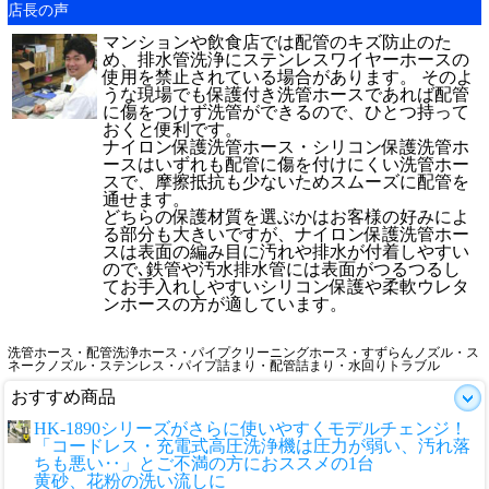
店長の声
マンションや飲食店では配管のキズ防止のた
め、排水管洗浄にステンレスワイヤーホースの
使用を禁止されている場合があります。 そのよ
うな現場でも保護付き洗管ホースであれば配管
に傷をつけず洗管ができるので、ひとつ持って
おくと便利です。
ナイロン保護洗管ホース・シリコン保護洗管ホ
ースはいずれも配管に傷を付けにくい洗管ホー
スで、摩擦抵抗も少ないためスムーズに配管を
通せます。
どちらの保護材質を選ぶかはお客様の好みによ
る部分も大きいですが、ナイロン保護洗管ホー
スは表面の編み目に汚れや排水が付着しやすい
ので､鉄管や汚水排水管には表面がつるつるし
てお手入れしやすいシリコン保護や柔軟ウレタ
ンホースの方が適しています。
洗管ホース・配管洗浄ホース・パイプクリーニングホース・すずらんノズル・ス
ネークノズル・ステンレス・パイプ詰まり・配管詰まり・水回りトラブル
おすすめ商品
HK-1890シリーズがさらに使いやすくモデルチェンジ！
「コードレス・充電式高圧洗浄機は圧力が弱い、汚れ落
ちも悪い‥」とご不満の方におススメの1台
黄砂、花粉の洗い流しに