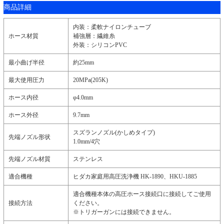
商品詳細
内装：柔軟ナイロンチューブ
ホース材質
補強層：繊維糸
外装：シリコンPVC
最小曲げ半径
約25mm
最大使用圧力
20MPa(205K)
ホース内径
φ4.0mm
ホース外径
9.7mm
スズランノズル(かしめタイプ)
先端ノズル形状
1.0mm/4穴
先端ノズル材質
ステンレス
適合機種
ヒダカ家庭用高圧洗浄機 HK-1890、HKU-1885
適合機種本体の高圧ホース接続口に接続してご使用
接続方法
ください。
※トリガーガンには接続できません。