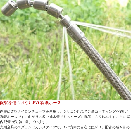
配管を傷つけないPVC保護ホース
内装に柔軟ナイロンチューブを使用し、シリコンPVCで外装コーティングを施した
洗管ホースです。曲がりの多い排水管でもスムーズに配管に入り込みます。主に屋
内配管の洗浄に適しています。
先端金具のスズランはカシメタイプで、360°方向に自在に曲がり、配管の継ぎ目の