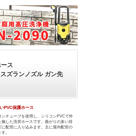
ホース
リースズランノズル ガン先
いPVC保護ホース
ロンチューブを使用し、シリコンPVCで外
を施した洗管ホースです。曲がりの多い排
ズに配管に入り込みます。主に屋内配管の
ます。