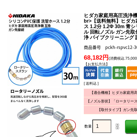
ヒダカ家庭用高圧洗浄機 HK
br>
【送料無料】ヒダカ
ス 1.2分 1.2Φ 30
ル 回転ノズル ガン先取
浄 パイプクリーニング
商品番号 pckh-rspvc12-3
68,182円
(消費税込:75,00
【お支払方法】
[ 送料込 ]
【適合機種】ヒダカ家庭用
【ノズル形状】「ロータリー
【取付タイプ】ガン先
数量