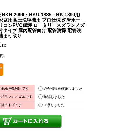
N-2090・HKU-1885・HK-1890用
家庭用高圧洗浄機用 プロ仕様 洗管ホー
m 青シリコンPVC保護 ロータリースズランノズ
付タイプ 屋内配管向け 配管清掃 配管洗
 詰まり取り
0sc
0円)
適合機種を確認しました
高圧洗浄機対応です
確認しました
スズラン」ノズルです
了承しました
取付タイプです