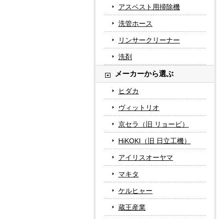
アスベスト用掃除機
洗管ホース
リンサークリーナー
洗剤
メーカーから選ぶ
ヒダカ
ヴィットリオ
京セラ（旧 リョービ）
HiKOKI（旧 日立工機）
アイリスオーヤマ
マキタ
ケルヒャー
蔵王産業