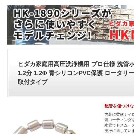
ヒダカ家庭用高圧洗浄機用 プロ仕様 洗管
1.2分 1.2Φ 青シリコンPVC保護 ロータ
取付タイプ
配管を傷つけな
内装に柔軟ナイ
装コーティング
水管でもスムー
洗浄に適してい