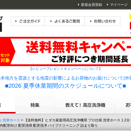
新規会員登録
マイページ
【レビュープレゼントキャンペーンについて】
本地方を震源とする地震の影響によるお荷物のお届けについて(外
■2026 夏季休業期間のスケジュールについて■
カ 洗管ホース
> 【送料無料】ヒダカ家庭用高圧洗浄機用 プロ仕様 洗管ホース 1.2分 1
内配管向け 配管清掃 配管洗浄 パイプクリーニング 詰まり取り