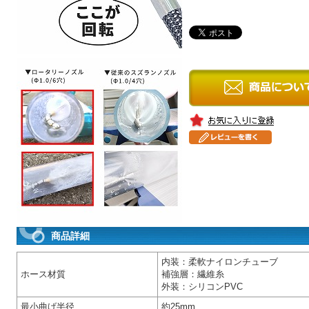
商品詳細
内装：柔軟ナイロンチューブ
ホース材質
補強層：繊維糸
外装：シリコンPVC
最小曲げ半径
約25mm