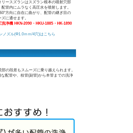
タリースズランはスズラン根本の噴射穴部
、配管内にムラなく高圧水を噴射します。
60°方向に自在に曲がり、配管の継ぎ目の
ーズに通せます。
機 HKN-2090・HKU-1885・HK-1890
ノズル(Φ1.0ｍｍ/4穴)はこちら
続部の段差もスムーズに乗り越えられます。
雑な配管や、枝管(副管)から本管までの洗浄