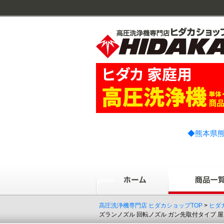
◆熊本県熊
高圧洗浄機専門店 ヒダカショップTOP
>
ヒダ
ズランノズル 回転ノズル ガン先取付タイプ 屋