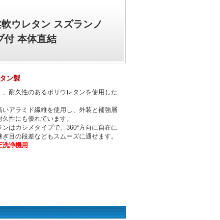
分柔軟ウレタン スズランノ
ブ付 本体直結
タン製
く、耐久性のあるポリウレタンを使用した
。
高いアラミド繊維を使用し、外装と補強層
耐久性にも優れています。
ンはカシメタイプで、360°方向に自在に
継ぎ目の段差などもスムーズに通せます。
圧洗浄機用