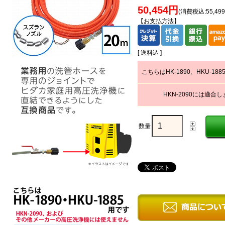
50,454円
(消費税込:55,49
【お支払方法】
[ 送料込 ]
こちらはHK-1890、HKU-18
HKN-2090には適合
数量