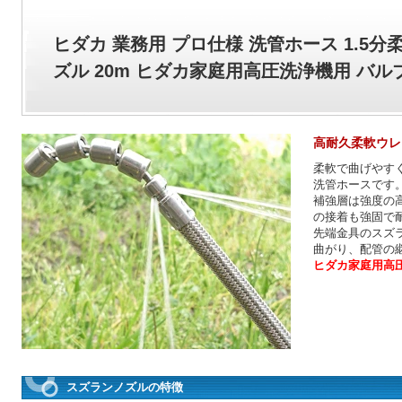
ヒダカ 業務用 プロ仕様 洗管ホース 1.5
ズル 20m ヒダカ家庭用高圧洗浄機用 バル
高耐久柔軟ウレ
柔軟で曲げやす
洗管ホースです
補強層は強度の
の接着も強固で
先端金具のスズラ
曲がり、配管の
ヒダカ家庭用高
スズランノズルの特徴