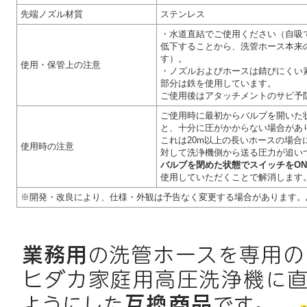
先端ノズル材質
ステンレス
・水道直結でご使用ください（自吸
低下することから、洗管ホース本来
す）。
使用・保管上の注意
・ノズルおよびホースは錆びにくい
部分は鉄を使用しています。
ご使用後はアタッチメントのサビ予
ご使用時に最初からバルブを開いた
と、十分に圧がかからない場合があ
これは20m以上の長いホースの場
使用時の注意
対して洗浄機側から送る圧力が追い
バルブを閉めた状態でスイッチをO
使用していただくことで解消します
※開発・改良により、仕様・外観は予告なく変更する場合があります。