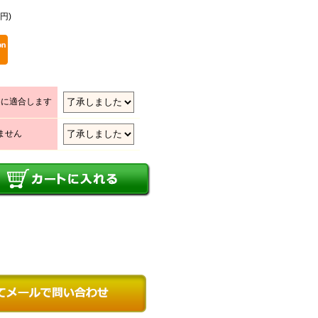
9円)
85に適合します
しません