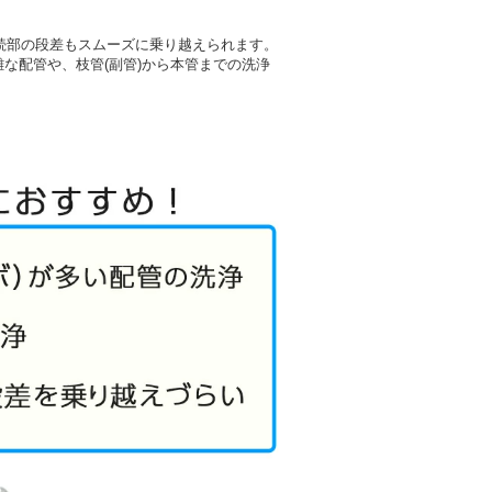
続部の段差もスムーズに乗り越えられます。
雑な配管や、枝管(副管)から本管までの洗浄