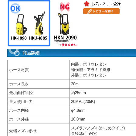
商品詳細
内装：ポリウレタン
ホース材質
補強層：アラミド繊維
外装：ポリウレタン
ホース長さ
20m
最小曲げ半径
約25mm
最大使用圧力
20MPa(205K)
ホース内径
φ4.8mm
ホース外径
10.0mm
スズランノズル(かしめタイプ)
先端ノズル形状
直径10mm/4穴