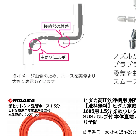
ヒダカ高圧洗浄機用 別
【送料無料】ヒダカ家庭用高
1885用 1.5分 柔軟ウ
SUSバルブ付 本体直結
り予防
商品番号 pckh-u15n-20s