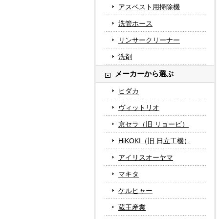
アスベスト用掃除機
洗管ホース
リンサークリーナー
洗剤
メーカーから選ぶ
ヒダカ
ヴィットリオ
京セラ（旧 リョービ）
HiKOKI（旧 日立工機）
アイリスオーヤマ
マキタ
ケルヒャー
蔵王産業