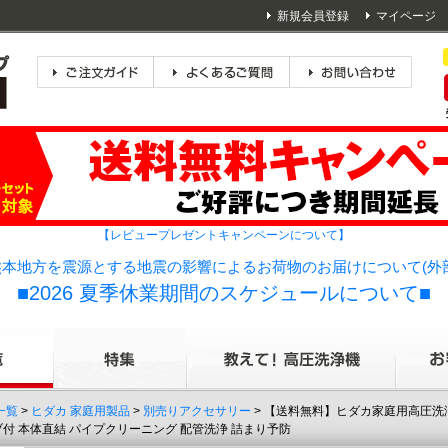
新規会員登録
マイページ
【レビュープレゼントキャンペーンについて】
本地方を震源とする地震の影響によるお荷物のお届けについて(外
■2026 夏季休業期間のスケジュールについて■
一覧
>
ヒダカ 家庭用製品
>
別売りアクセサリー
> 【送料無料】ヒダカ家庭用高圧洗浄機 H
ルブ付 本体直結 パイプクリーニング 配管洗浄 詰まり予防