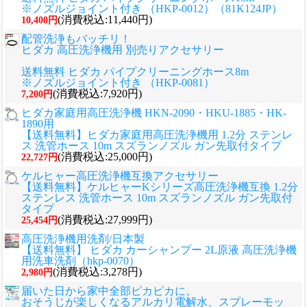
※ノズルジョイント付き （HKP-0012）（81K124JP）
(消費税込:11,440円)
10,400円
配管洗浄もバッチリ！
ヒダカ 高圧洗浄機用 別売りアクセサリー
送料無料 ヒダカ パイプクリーニングホース8m
※ノズルジョイント付き （HKP-0081）
(消費税込:7,920円)
7,200円
ヒダカ家庭用高圧洗浄機 HKN-2090・HKU-1885・HK-
1890用
【送料無料】ヒダカ家庭用高圧洗浄機用 1.2分 ステンレ
ス 洗管ホース 10m スズランノズル ガン先取付タイプ
(消費税込:25,000円)
22,727円
ケルヒャー高圧洗浄機互換アクセサリー
【送料無料】ケルヒャーKシリーズ高圧洗浄機互換 1.2分
ステンレス 洗管ホース 10m スズランノズル ガン先取付
タイプ
(消費税込:27,999円)
25,454円
高圧洗浄機用洗剤/日本製
【送料無料】 ヒダカ カーシャンプー 2L原液 高圧洗浄機
用洗車洗剤（hkp-0070）
(消費税込:3,278円)
2,980円
届いた日から家中全部ピカピカに。
おそうじが楽しくなるアルカリ電解水、スプレーモッ