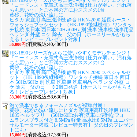
HK-1890シリーズがさらに使いやすくモデルチェンジ！
「コードレス・充電式高圧洗浄機は圧力が弱い、汚れ落
ちも悪い‥」とご不満の方におススメの1台
黄砂、花粉の洗い流しに
ヒダカ 家庭用 高圧洗浄機 静音 HKN-2090 延長ホース・
ウォッシュブラシセット （HK-1890後継機種）ワンタッ
チ接続 東日本 西日本 50Hz/60Hz 別 洗車 洗車機 洗車用品
ベランダ 外壁 コケ 除去 父の日【ホースリールがもら
える！レビュープレゼント対象】
(消費税込:40,480円)
36,800円
HK-1890シリーズがさらに使いやすくモデルチェンジ！
「コードレス・充電式高圧洗浄機は圧力が弱い、汚れ落
ちも悪い‥」とご不満の方におススメの1台
黄砂、花粉の洗い流しに
ヒダカ 家庭用 高圧洗浄機 静音 HKN-2090 スペシャルセ
ット （HK-1890後継機種）ワンタッチ接続 東日本 西日
本 50Hz/60Hz 別 洗車 洗車機 洗車用品 ベランダ 外壁 コ
ケ 除去 父の日 ※2個口発送【ホースリールがもらえ
る！レビュープレゼント対象】
(消費税込:58,630円)
53,300円
泡で洗車できるフォームノズルが標準付属！
黄砂、花粉の洗い流しに
ヒダカ 家庭用高圧洗浄機 HKU-
1885 ヘルツフリー (50Hz60Hz共有)洗車に便利なフォー
ムランスプラス付き 8.5MPa 軽量 高水圧8.5MPa ユニバー
サルモーター搭載【レビュー特典有】 父の日のプレゼン
トにも♪
(消費税込:17,380円)
15,800円