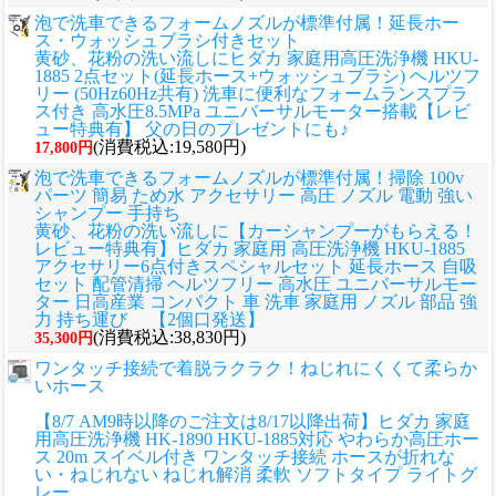
泡で洗車できるフォームノズルが標準付属！延長ホー
ス・ウォッシュブラシ付きセット
黄砂、花粉の洗い流しに
ヒダカ 家庭用高圧洗浄機 HKU-
1885 2点セット(延長ホース+ウォッシュブラシ) ヘルツフ
リー (50Hz60Hz共有) 洗車に便利なフォームランスプラ
ス付き 高水圧8.5MPa ユニバーサルモーター搭載【レビ
ュー特典有】 父の日のプレゼントにも♪
(消費税込:19,580円)
17,800円
泡で洗車できるフォームノズルが標準付属！掃除 100v
パーツ 簡易 ため水 アクセサリー 高圧 ノズル 電動 強い
シャンプー 手持ち
黄砂、花粉の洗い流しに
【カーシャンプーがもらえる！
レビュー特典有】ヒダカ 家庭用 高圧洗浄機 HKU-1885
アクセサリー6点付きスペシャルセット 延長ホース 自吸
セット 配管清掃 ヘルツフリー 高水圧 ユニバーサルモー
ター 日高産業 コンパクト 車 洗車 家庭用 ノズル 部品 強
力 持ち運び 【2個口発送】
(消費税込:38,830円)
35,300円
ワンタッチ接続で着脱ラクラク！ねじれにくくて柔らか
いホース
【8/7 AM9時以降のご注文は8/17以降出荷】ヒダカ 家庭
用高圧洗浄機 HK-1890 HKU-1885対応 やわらか高圧ホー
ス 20m スイベル付き ワンタッチ接続 ホースが折れな
い・ねじれない ねじれ解消 柔軟 ソフトタイプ ライトグ
レー