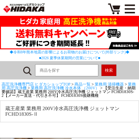
◆令和8年熊本地震の影響によるお荷物のお届けについて(外部リンク)◆
■2026 夏季休業期間の営業について■
高圧洗浄機専門店 ヒダカショップTOP
>
商品一覧
>
業務用 清掃機器
>
業務
用 高圧洗浄機
>
業務用 高圧洗浄機 冷水本体 （200V）
> 【受注生産・納期
要確認】蔵王産業 業務用 200V冷水高圧洗浄機 ジェットマン FCHD1830S-
2【メーカー直送・代引き不可】 FCHD1830S後継機種
蔵王産業 業務用 200V冷水高圧洗浄機 ジェットマン
FCHD1830S-Ⅱ