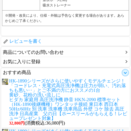
吸水ストレーナー
※開発・改良により、仕様・外観は予告なく変更する場合があります。あら
かじめご了承ください。
レビューを書く
商品についてのお問い合わせ
お気に入りに登録
おすすめ商品
HK-1890シリーズがさらに使いやすくモデルチェンジ！
「コードレス・充電式高圧洗浄機は圧力が弱い、汚れ落
ちも悪い‥」とご不満の方におススメの1台
黄砂、花粉の洗い流しに
ヒダカ 家庭用 高圧洗浄機 静音 HKN-2090 標準セット
（HK-1890後継機種）ワンタッチ接続 東日本 西日本
50Hz/60Hz 別 洗車 洗車機 洗車用品 外壁 コケ 除去 高圧
洗浄 日高産業 父の日【ホースリールがもらえる！レビ
ュープレゼント対象】
(消費税込:36,080円)
32,800円