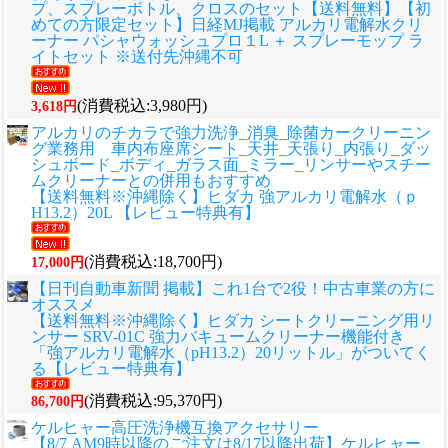
プ、スプレーボトル、クロスのセット
【送料無料】【初
めての方限定セット】日経MJ掲載 アルカリ電解水クリ
ーナー パシャウォッシュプロ１L ＋ スプレーモップ ラ
イトセット ※送付先沖縄不可
(消費税込:3,980円)
3,618円
アルカリのチカラで強力洗浄_消臭_除菌カークリーニン
グ業務用 車内布座席シート_天井_天張り_内張り_ダッ
シュボード_ボディ_ガラス面_ミラー_リンサーやスチー
ムクリーナーとの併用もおすすめ
【送料無料※沖縄除く】ヒダカ 強アルカリ電解水（ｐ
H13.2）20L 【レビュー特典有】
(消費税込:18,700円)
17,000円
【日刊自動車新聞 掲載】これ1台で2役！中古車業の方に
オススメ
【送料無料※沖縄除く】ヒダカ シートクリーニング用リ
ンサー SRV-01C 強力バキュームクリーナー機能付き
「強アルカリ電解水（pH13.2）20リットル」がついてく
る【レビュー特典有】
(消費税込:95,370円)
86,700円
ケルヒャー高圧洗浄機互換アクセサリー
【8/7 AM9時以降のご注文は8/17以降出荷】ケルヒャー