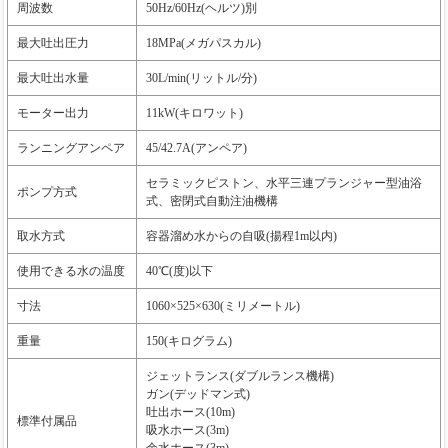
周波数
50Hz/60Hz(ヘルツ)別
最大吐出圧力
18MPa(メガパスカル)
最大吐出水量
30L/min(リットル/分)
モーター出力
11kW(キロワット)
ランニングアンペア
45/42.7A(アンペア)
セラミックピストン、水平三連プランジャー型油浴
ポンプ方式
式、密閉式自動注油機構
取水方式
容器溜め水からの自吸(揚程1m以内)
使用できる水の温度
40℃(度)以下
寸法
1060×525×630(ミリメートル)
重量
150(キログラム)
ジェットランス(ダブルランス機構)
ガン(デッドマン式)
吐出ホース(10m)
標準付属品
吸水ホース(3m)
余水ホース(3m)