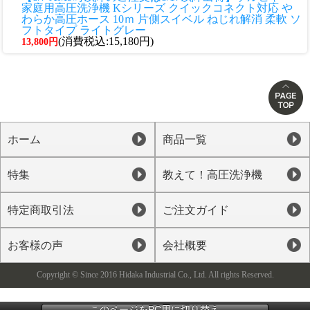
家庭用高圧洗浄機 Kシリーズ クイックコネクト対応 や
わらか高圧ホース 10ｍ 片側スイベル ねじれ解消 柔軟 ソ
フトタイプ ライトグレー
(消費税込:15,180円)
13,800円
ホーム
商品一覧
特集
教えて！高圧洗浄機
特定商取引法
ご注文ガイド
お客様の声
会社概要
Copyright © Since 2016 Hidaka Industrial Co., Ltd. All rights Reserved.
このページをPC用に切り替え