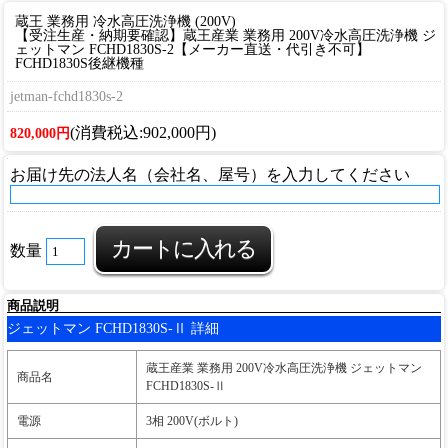
蔵王 業務用 冷水高圧洗浄機 (200V)
【受注生産・納期要確認】蔵王産業 業務用 200V冷水高圧洗浄機 ジ
ェットマン FCHD1830S-2【メーカー直送・代引き不可】
FCHD1830S後継機種
jetman-fchd1830s-2
(消費税込:902,000円)
820,000円
お届け先の法人名（会社名、屋号）を入力してください
数量
商品説明
ジェットマン FCHD1830S-Ⅱ 詳細
蔵王産業 業務用 200V冷水高圧洗浄機 ジェットマン
商品名
FCHD1830S-Ⅱ
電源
3相 200V(ボルト)