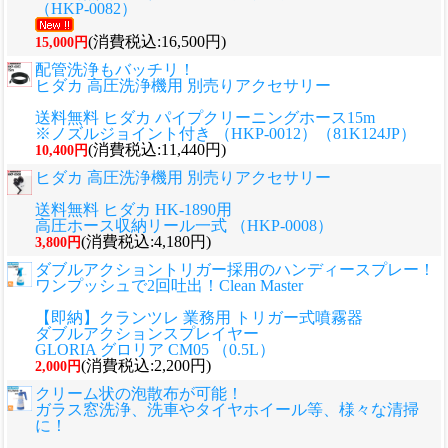
（HKP-0082）
(消費税込:16,500円)
15,000円
配管洗浄もバッチリ！
ヒダカ 高圧洗浄機用 別売りアクセサリー
送料無料 ヒダカ パイプクリーニングホース15m
※ノズルジョイント付き （HKP-0012）（81K124JP）
(消費税込:11,440円)
10,400円
ヒダカ 高圧洗浄機用 別売りアクセサリー
送料無料 ヒダカ HK-1890用
高圧ホース収納リール一式 （HKP-0008）
(消費税込:4,180円)
3,800円
ダブルアクショントリガー採用のハンディースプレー！
ワンプッシュで2回吐出！Clean Master
【即納】クランツレ 業務用 トリガー式噴霧器
ダブルアクションスプレイヤー
GLORIA グロリア CM05 （0.5L）
(消費税込:2,200円)
2,000円
クリーム状の泡散布が可能！
ガラス窓洗浄、洗車やタイヤホイール等、様々な清掃
に！