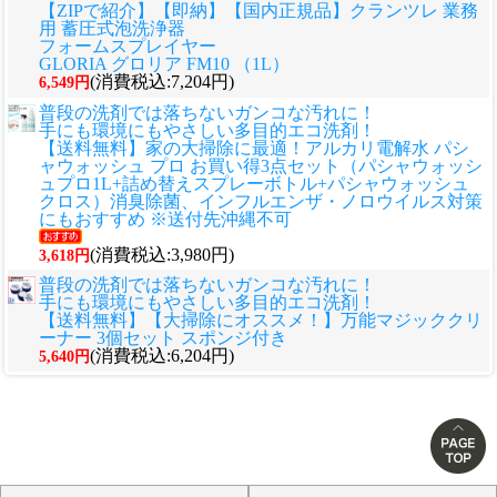
【ZIPで紹介】【即納】【国内正規品】クランツレ 業務
用 蓄圧式泡洗浄器
フォームスプレイヤー
GLORIA グロリア FM10 （1L）
(消費税込:7,204円)
6,549円
普段の洗剤では落ちないガンコな汚れに！
手にも環境にもやさしい多目的エコ洗剤！
【送料無料】家の大掃除に最適！アルカリ電解水 パシ
ャウォッシュ プロ お買い得3点セット（パシャウォッシ
ュプロ1L+詰め替えスプレーボトル+パシャウォッシュ
クロス）消臭除菌、インフルエンザ・ノロウイルス対策
にもおすすめ ※送付先沖縄不可
(消費税込:3,980円)
3,618円
普段の洗剤では落ちないガンコな汚れに！
手にも環境にもやさしい多目的エコ洗剤！
【送料無料】【大掃除にオススメ！】万能マジッククリ
ーナー 3個セット スポンジ付き
(消費税込:6,204円)
5,640円