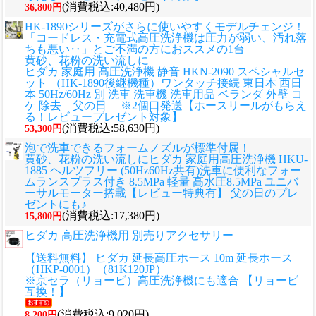
(消費税込:40,480円)
36,800円
HK-1890シリーズがさらに使いやすくモデルチェンジ！
「コードレス・充電式高圧洗浄機は圧力が弱い、汚れ落
ちも悪い‥」とご不満の方におススメの1台
黄砂、花粉の洗い流しに
ヒダカ 家庭用 高圧洗浄機 静音 HKN-2090 スペシャルセ
ット （HK-1890後継機種）ワンタッチ接続 東日本 西日
本 50Hz/60Hz 別 洗車 洗車機 洗車用品 ベランダ 外壁 コ
ケ 除去 父の日 ※2個口発送【ホースリールがもらえ
る！レビュープレゼント対象】
(消費税込:58,630円)
53,300円
泡で洗車できるフォームノズルが標準付属！
黄砂、花粉の洗い流しに
ヒダカ 家庭用高圧洗浄機 HKU-
1885 ヘルツフリー (50Hz60Hz共有)洗車に便利なフォー
ムランスプラス付き 8.5MPa 軽量 高水圧8.5MPa ユニバ
ーサルモーター搭載【レビュー特典有】 父の日のプレ
ゼントにも♪
(消費税込:17,380円)
15,800円
ヒダカ 高圧洗浄機用 別売りアクセサリー
【送料無料】 ヒダカ 延長高圧ホース 10m 延長ホース
（HKP-0001）（81K120JP）
※京セラ（リョービ）高圧洗浄機にも適合 【リョービ
互換！】
(消費税込:9,020円)
8,200円