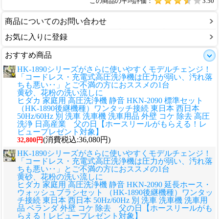
この商品の平均評価：
3.50
商品についてのお問い合わせ
お気に入りに登録
おすすめ商品
HK-1890シリーズがさらに使いやすくモデルチェンジ！
「コードレス・充電式高圧洗浄機は圧力が弱い、汚れ落
ちも悪い‥」とご不満の方におススメの1台
黄砂、花粉の洗い流しに
ヒダカ 家庭用 高圧洗浄機 静音 HKN-2090 標準セット
（HK-1890後継機種）ワンタッチ接続 東日本 西日本
50Hz/60Hz 別 洗車 洗車機 洗車用品 外壁 コケ 除去 高圧
洗浄 日高産業 父の日【ホースリールがもらえる！レ
ビュープレゼント対象】
(消費税込:36,080円)
32,800円
HK-1890シリーズがさらに使いやすくモデルチェンジ！
「コードレス・充電式高圧洗浄機は圧力が弱い、汚れ落
ちも悪い‥」とご不満の方におススメの1台
黄砂、花粉の洗い流しに
ヒダカ 家庭用 高圧洗浄機 静音 HKN-2090 延長ホース・
ウォッシュブラシセット （HK-1890後継機種）ワンタッ
チ接続 東日本 西日本 50Hz/60Hz 別 洗車 洗車機 洗車用
品 ベランダ 外壁 コケ 除去 父の日【ホースリールがも
らえる！レビュープレゼント対象】