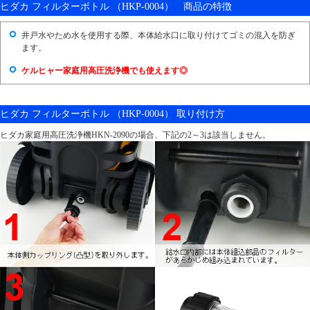
ヒダカ フィルターボトル （HKP-0004） 商品の特徴
井戸水やため水を使用する際、本体給水口に取り付けてゴミの混入を防ぎ
ます。
ケルヒャー家庭用高圧洗浄機でも使えます◎
ヒダカ フィルターボトル （HKP-0004） 取り付け方
ヒダカ家庭用高圧洗浄機HKN-2090の場合、下記の2～3は該当しません。