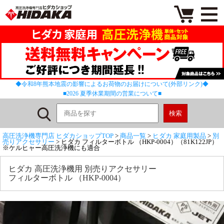
◆令和8年熊本地震の影響によるお荷物のお届けについて(外部リンク)◆
■2026 夏季休業期間の営業について■
高圧洗浄機専門店 ヒダカショップTOP
>
商品一覧
>
ヒダカ 家庭用製品
>
別
売りアクセサリー
> ヒダカ フィルターボトル （HKP-0004）（81K122JP）
※ケルヒャー高圧洗浄機にも適合
ヒダカ 高圧洗浄機用 別売りアクセサリー
フィルターボトル （HKP-0004）