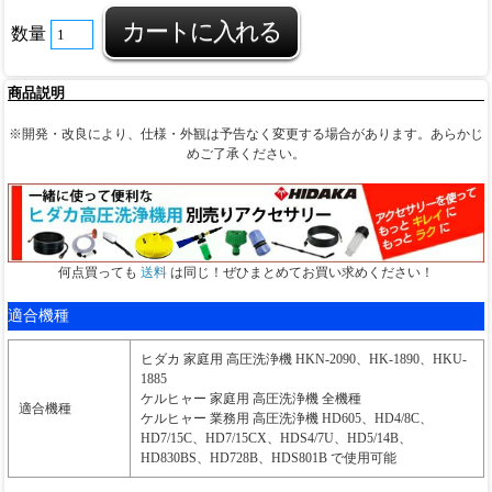
数量
商品説明
※開発・改良により、仕様・外観は予告なく変更する場合があります。あらかじ
めご了承ください。
何点買っても
送料
は同じ！ぜひまとめてお買い求めください！
適合機種
ヒダカ 家庭用 高圧洗浄機 HKN-2090、HK-1890、HKU-
1885
ケルヒャー 家庭用 高圧洗浄機 全機種
適合機種
ケルヒャー 業務用 高圧洗浄機 HD605、HD4/8C、
HD7/15C、HD7/15CX、HDS4/7U、HD5/14B、
HD830BS、HD728B、HDS801B で使用可能