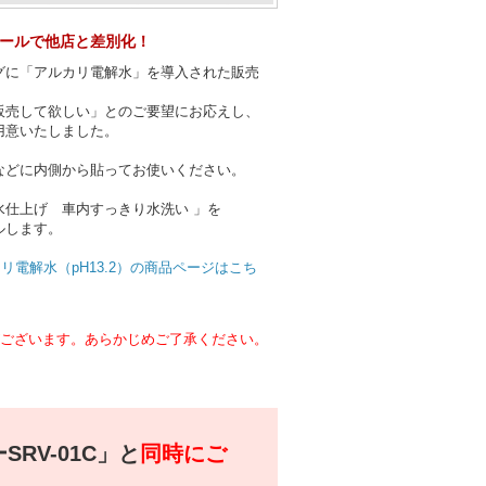
ールで他店と差別化！
グに「アルカリ電解水」を導入された販売
販売して欲しい」とのご要望にお応えし、
用意いたしました。
などに内側から貼ってお使いください。
水仕上げ 車内すっきり水洗い 」を
ルします。
カリ電解水（pH13.2）の商品ページはこち
がございます。あらかじめご了承ください。
RV-01C」と
同時にご