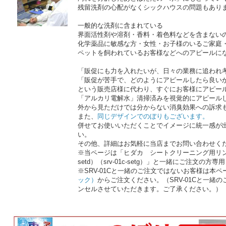
残留洗剤の心配がなくシックハウスの問題もあり
一般的な洗剤に含まれている
界面活性剤や溶剤・香料・着色料などを含まない
化学薬品に敏感な方・女性・お子様のいるご家庭
ペットを飼われているお客様などへのアピールに
「販促にも力を入れたいが、日々の業務に追われ
「販促が苦手で、どのようにアピールしたら良い
という販売店様に代わり、すぐにお客様にアピー
「アルカリ電解水」清掃済みを視覚的にアピール
外から見ただけでは分からない消臭効果への訴求
また、
同じデザインでのぼりもございます。
併せてお使いいただくことでイメージに統一感が
い。
その他、詳細はお気軽に当店までお問い合わせく
※当ページは「ヒダカ シートクリーニング用リンサーSRV-0
setd）（srv-01c-setg）」と一緒にご注文の
※SRV-01Cと一緒のご注文ではないお客様は本
ック）
からご注文ください。（SRV-01Cと一緒
ンセルさせていただきます。ご了承ください。）