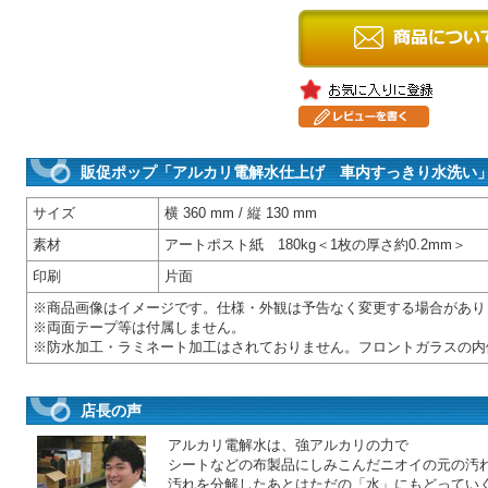
販促ポップ「アルカリ電解水仕上げ 車内すっきり水洗い
サイズ
横 360 mm / 縦 130 mm
素材
アートポスト紙 180kg＜1枚の厚さ約0.2mm＞
印刷
片面
※商品画像はイメージです。仕様・外観は予告なく変更する場合があり
※両面テープ等は付属しません。
※防水加工・ラミネート加工はされておりません。フロントガラスの内
店長の声
アルカリ電解水は、強アルカリの力で
シートなどの布製品にしみこんだニオイの元の汚
汚れを分解したあとはただの「水」にもどってい