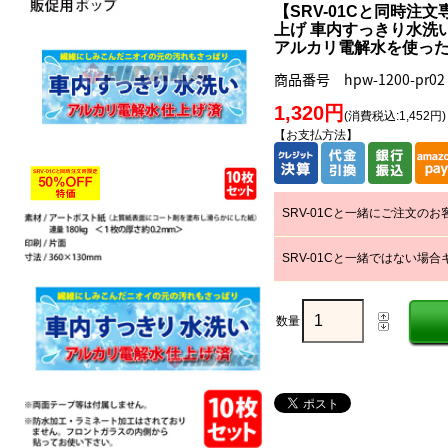
【SRV-01Cと同時注
上げ 車内すっきり水洗い
アルカリ電解水を使っ
商品番号 hpw-1200-pr02
1,320円
(消費税込:1,452円)
【お支払方法】
SRV-01Cと一緒にご注文の
SRV-01Cと一緒ではない場
数量