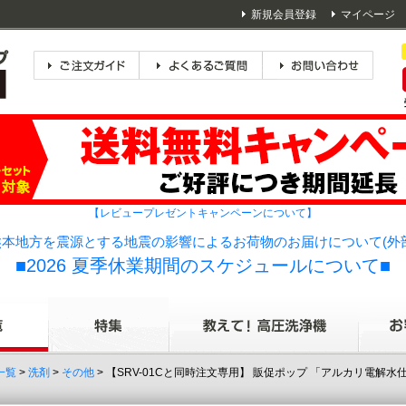
新規会員登録
マイページ
【レビュープレゼントキャンペーンについて】
本地方を震源とする地震の影響によるお荷物のお届けについて(外
■2026 夏季休業期間のスケジュールについて■
一覧
>
洗剤
>
その他
> 【SRV-01Cと同時注文専用】 販促ポップ 「アルカリ電解水