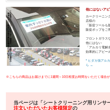
他にはないアピ
カークリーニン
店様の
「販促ツールも
販促ポップをご
フロントガラス
他にはない
「アルカリ電解
効果的にアピー
* ヒダカ強アル
ら →
※こちらの商品はお届けまでに1週間～10日程度お時間をいただく場合
当ページは「シートクリーニング用リンサーS
注文いただいたお客様限定
の