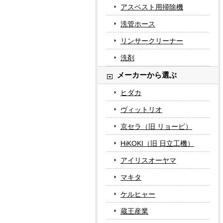
アスベスト用掃除機
洗管ホース
リンサークリーナー
洗剤
メーカーから選ぶ
ヒダカ
ヴィットリオ
京セラ（旧 リョービ）
HiKOKI（旧 日立工機）
アイリスオーヤマ
マキタ
ケルヒャー
蔵王産業