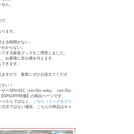
ません。
ので、
・
なります。
考える時間がない」
かわからない」
ルできる販促グッズをご用意しました。
し、お客様に安心感を与えます。
もできます。
出ますので、集客にぜひお役立てくださ
ださい！
1C（srv-01c-seta）（srv-01c-
方専用【50%OFF特価】の商品ページです。
ページからではなく、
こちら（リンクをクリ
のご注文ではない場合、こちらの商品はキャ