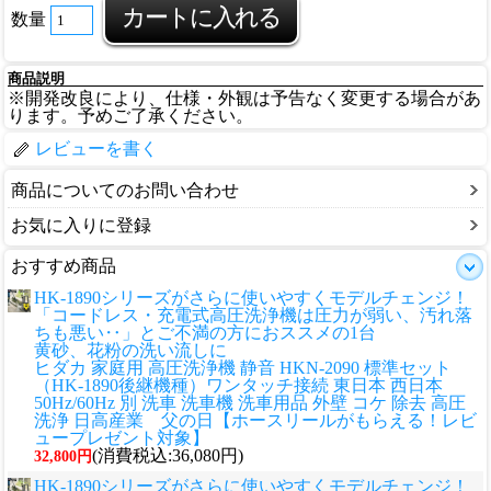
数量
商品説明
※開発改良により、仕様・外観は予告なく変更する場合があ
ります。予めご了承ください。
レビューを書く
商品についてのお問い合わせ
お気に入りに登録
おすすめ商品
HK-1890シリーズがさらに使いやすくモデルチェンジ！
「コードレス・充電式高圧洗浄機は圧力が弱い、汚れ落
ちも悪い‥」とご不満の方におススメの1台
黄砂、花粉の洗い流しに
ヒダカ 家庭用 高圧洗浄機 静音 HKN-2090 標準セット
（HK-1890後継機種）ワンタッチ接続 東日本 西日本
50Hz/60Hz 別 洗車 洗車機 洗車用品 外壁 コケ 除去 高圧
洗浄 日高産業 父の日【ホースリールがもらえる！レビ
ュープレゼント対象】
(消費税込:36,080円)
32,800円
HK-1890シリーズがさらに使いやすくモデルチェンジ！