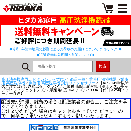
◆令和8年熊本地震の影響によるお荷物のお届けについて(外部リンク)◆
■2026 夏季休業期間の営業について■
高圧洗浄機専門店 ヒダカショップTOP
>
商品一覧
>
業務用 清掃機器
>
業務
用 高圧洗浄機
>
業務用 高圧洗浄機 別売りアクセサリー
> 【8/7 AM9時以降
のご注文は8/17以降出荷】クランツレ 業務用高圧洗浄機用 高圧ノズルチッ
プ ポイントジェットノズル (噴射角0度) 040ノズル d0004 【代引き不可・メ
ーカー直送】
配送先が沖縄、離島の場合は配送業者の都合上、ご注文を承
ることができません。
ご注文いただいた場合はキャンセルさせていただきますの
で、何卒ご了承いただきますようお願いいたします。