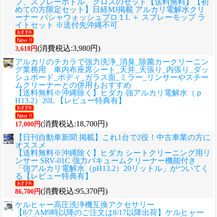
プ、スプレーボトル、クロスのセット
【送料無料】【初
めての方限定セット】日経MJ掲載 アルカリ電解水クリ
ーナー パシャウォッシュプロ１L ＋ スプレーモップ ラ
イトセット ※送付先沖縄不可
(消費税込:3,980円)
3,618円
アルカリのチカラで強力洗浄_消臭_除菌カークリーニン
グ業務用 車内布座席シート_天井_天張り_内張り_ダッ
シュボード_ボディ_ガラス面_ミラー_リンサーやスチー
ムクリーナーとの併用もおすすめ
【送料無料※沖縄除く】ヒダカ 強アルカリ電解水（ｐ
H13.2）20L 【レビュー特典有】
(消費税込:18,700円)
17,000円
【日刊自動車新聞 掲載】これ1台で2役！中古車業の方に
オススメ
【送料無料※沖縄除く】ヒダカ シートクリーニング用リ
ンサー SRV-01C 強力バキュームクリーナー機能付き
「強アルカリ電解水（pH13.2）20リットル」がついてく
る【レビュー特典有】
(消費税込:95,370円)
86,700円
ケルヒャー高圧洗浄機互換アクセサリー
【8/7 AM9時以降のご注文は8/17以降出荷】ケルヒャー