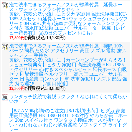
泡で洗車できるフォームノズルが標準付属！延長ホー
ス・ウォッシュブラシ付きセット
黄砂、花粉の洗い流しに
ヒダカ 家庭用高圧洗浄機 HKU-
1885 2点セット(延長ホース+ウォッシュブラシ) ヘルツフ
リー (50Hz60Hz共有) 洗車に便利なフォームランスプラ
ス付き 高水圧8.5MPa ユニバーサルモーター搭載【レビ
ュー特典有】 父の日のプレゼントにも♪
(消費税込:19,580円)
17,800円
泡で洗車できるフォームノズルが標準付属！掃除 100v
パーツ 簡易 ため水 アクセサリー 高圧 ノズル 電動 強い
シャンプー 手持ち
黄砂、花粉の洗い流しに
【カーシャンプーがもらえる！
レビュー特典有】ヒダカ 家庭用 高圧洗浄機 HKU-1885
アクセサリー6点付きスペシャルセット 延長ホース 自吸
セット 配管清掃 ヘルツフリー 高水圧 ユニバーサルモー
ター 日高産業 コンパクト 車 洗車 家庭用 ノズル 部品 強
力 持ち運び 【2個口発送】
(消費税込:38,830円)
35,300円
ワンタッチ接続で着脱ラクラク！ねじれにくくて柔らか
いホース
【8/7 AM9時以降のご注文は8/17以降出荷】ヒダカ 家庭
用高圧洗浄機 HK-1890 HKU-1885対応 やわらか高圧ホー
ス 20m スイベル付き ワンタッチ接続 ホースが折れな
い・ねじれない ねじれ解消 柔軟 ソフトタイプ ライトグ
レー