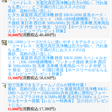
「コードレス・充電式高圧洗浄機は圧力が弱い、汚れ落
ちも悪い‥」とご不満の方におススメの1台
黄砂、花粉の洗い流しに
ヒダカ 家庭用 高圧洗浄機 静音 HKN-2090 延長ホース・
ウォッシュブラシセット （HK-1890後継機種）ワンタッ
チ接続 東日本 西日本 50Hz/60Hz 別 洗車 洗車機 洗車用品
ベランダ 外壁 コケ 除去 父の日【ホースリールがもら
える！レビュープレゼント対象】
(消費税込:40,480円)
36,800円
HK-1890シリーズがさらに使いやすくモデルチェンジ！
「コードレス・充電式高圧洗浄機は圧力が弱い、汚れ落
ちも悪い‥」とご不満の方におススメの1台
黄砂、花粉の洗い流しに
ヒダカ 家庭用 高圧洗浄機 静音 HKN-2090 スペシャルセ
ット （HK-1890後継機種）ワンタッチ接続 東日本 西日
本 50Hz/60Hz 別 洗車 洗車機 洗車用品 ベランダ 外壁 コ
ケ 除去 父の日 ※2個口発送【ホースリールがもらえ
る！レビュープレゼント対象】
(消費税込:58,630円)
53,300円
泡で洗車できるフォームノズルが標準付属！
黄砂、花粉の洗い流しに
ヒダカ 家庭用高圧洗浄機 HKU-
1885 ヘルツフリー (50Hz60Hz共有)洗車に便利なフォー
ムランスプラス付き 8.5MPa 軽量 高水圧8.5MPa ユニバー
サルモーター搭載【レビュー特典有】 父の日のプレゼン
トにも♪
(消費税込:17,380円)
15,800円