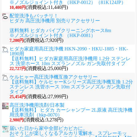
※ノズルジョイント付き （HKP-0012）（81K124JP）
(消費税込:11,440円)
10,400円
配管洗浄もバッチリ！
ヒダカ 高圧洗浄機用 別売りアクセサリー
送料無料 ヒダカ パイプクリーニングホース8m
※ノズルジョイント付き （HKP-0081）
(消費税込:7,920円)
7,200円
ヒダカ家庭用高圧洗浄機 HKN-2090・HKU-1885・HK-
1890用
【送料無料】ヒダカ家庭用高圧洗浄機用 1.2分 ステンレ
ス 洗管ホース 10m スズランノズル ガン先取付タイプ
(消費税込:25,000円)
22,727円
ケルヒャー高圧洗浄機互換アクセサリー
【送料無料】ケルヒャーKシリーズ高圧洗浄機互換 1.2分
ステンレス 洗管ホース 10m スズランノズル ガン先取付
タイプ
(消費税込:27,999円)
25,454円
高圧洗浄機用洗剤/日本製
【送料無料】 ヒダカ カーシャンプー 2L原液 高圧洗浄機
用洗車洗剤（hkp-0070）
(消費税込:3,278円)
2,980円
届いた日から家中全部ピカピカに。
おそうじが楽しくなるアルカリ電解水、スプレーモッ