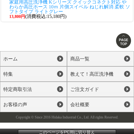
家庭用高圧洗浄機 Kシリーズ クイックコネクト対応 や
わらか高圧ホース 10ｍ 片側スイベル ねじれ解消 柔軟 ソ
フトタイプ ライトグレー
(消費税込:15,180円)
13,800円
ホーム
商品一覧
特集
教えて！高圧洗浄機
特定商取引法
ご注文ガイド
お客様の声
会社概要
Copyright © Since 2016 Hidaka Industrial Co., Ltd. All rights Reserved.
このページをPC用に切り替え