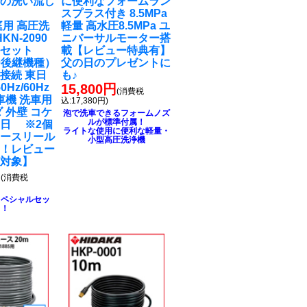
粉の洗い流し
に便利なフォームラン
スプラス付き 8.5MPa
庭用 高圧洗
軽量 高水圧8.5MPa ユ
KN-2090
ニバーサルモーター搭
ルセット
載【レビュー特典有】
90後継機種）
父の日のプレゼントに
接続 東日
も♪
0Hz/60Hz
15,800円
(消費税
車機 洗車用
込:17,380円)
 外壁 コケ
泡で洗車できるフォームノズ
ルが標準付属！
日 ※2個
ライトな使用に便利な軽量・
ホースリール
小型高圧洗浄機
る！レビュー
ト対象】
円
(消費税
スペシャルセッ
ト！