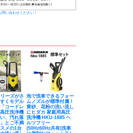
お問い合わせください！
0シリーズがさ
泡で洗車できるフォー
やすくモデル
ムノズルが標準付属！
！「コードレ
黄砂、花粉の洗い流し
式高圧洗浄機
に
ヒダカ 家庭用高圧
弱い、汚れ落
洗浄機 HKU-1885 ヘ
‥」とご不満
ルツフリー
スメの1台
(50Hz60Hz共有)洗車