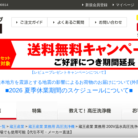
新規会員登録
マイページ
0814
【レビュープレゼントキャンペーンについて】
本地方を震源とする地震の影響によるお荷物のお届けについて(外
■2026 夏季休業期間のスケジュールについて■
一覧
>
蔵王産業
>
蔵王産業 業務用 高圧洗浄機
> 蔵王産業 業務用 200V温水高圧洗浄
品工場でも使用可能【代引不可・メーカー直送】