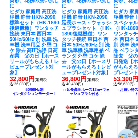
黄砂、花粉の洗い流し
黄砂、花粉の洗い流し
黄砂、花
に
に
に
ヒダカ 家庭用 高圧洗
ヒダカ 家庭用 高圧洗
ヒダカ 家
浄機 静音 HKN-2090
浄機 静音 HKN-2090
浄機 静音 H
標準セット（HK-1890
延長ホース・ウォッシ
スペシャ
後継機種）ワンタッチ
ュブラシセット （HK-
（HK-18
接続 東日本 西日本
1890後継機種）ワン
ワンタッチ
50Hz/60Hz 別 洗車 洗
タッチ接続 東日本 西
本 西日本 5
車機 洗車用品 外壁 コ
日本 50Hz/60Hz 別 洗
別 洗車 洗
ケ 除去 高圧洗浄 日高
車 洗車機 洗車用品 ベ
品 ベランダ
産業 父の日【ホース
ランダ 外壁 コケ 除
除去 父の
リールがもらえる！レ
去 父の日【ホースリ
口発送【
ビュープレゼント対
ールがもらえる！レビ
がもらえ
象】
ュープレゼント対象】
プレゼン
32,800円
36,800円
53,300
(消費税
(消費税
込:36,080円)
込:40,480円)
込:58,630円)
50/60Hz別
↑↑延長高圧ホース12m+ウォ
↑↑お買い得
インダクションモーター！
ッシュブラシ付き！