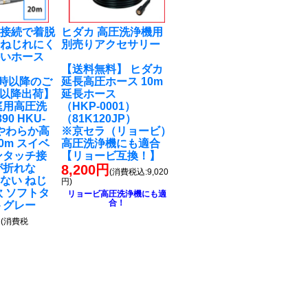
チ接続で着脱
ヒダカ 高圧洗浄機用
！ねじれにく
別売りアクセサリー
かいホース
【送料無料】 ヒダカ
M9時以降のご
延長高圧ホース 10m
7以降出荷】
延長ホース
庭用高圧洗
（HKP-0001）
90 HKU-
（81K120JP）
 やわらか高
※京セラ（リョービ）
0m スイベ
高圧洗浄機にも適合
ンタッチ接
【リョービ互換！】
が折れな
8,200円
(消費税込:9,020
ない ねじ
円)
軟 ソフトタ
リョービ高圧洗浄機にも適
合！
トグレー
円
(消費税