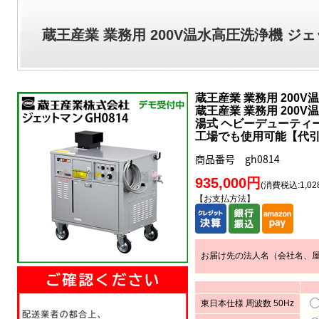
蔵王産業 業務用 200V温水高圧洗浄機 ジェッ
蔵王産業 業務用 200
蔵王産業 業務用 200V
湯式 ヘビーデューティー
工場でも使用可能【代
商品番号 gh0814
935,000円
(消費税込:1,028
【お支払方法】
お届け先の法人名（会社名、
東日本仕様 周波数 50Hz