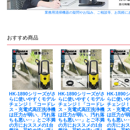
業務用清掃機器の疑問やお悩み、ご相談等、お気軽に
おすすめ商品
HK-1890シリーズがさ
HK-1890シリーズがさ
HK-189
らに使いやすくモデル
らに使いやすくモデル
らに使い
チェンジ！「コードレ
チェンジ！「コードレ
チェンジ
ス・充電式高圧洗浄機
ス・充電式高圧洗浄機
ス・充電
は圧力が弱い、汚れ落
は圧力が弱い、汚れ落
は圧力が
ちも悪い‥」とご不満
ちも悪い‥」とご不満
ちも悪い
の方におススメの1台
の方におススメの1台
の方におス