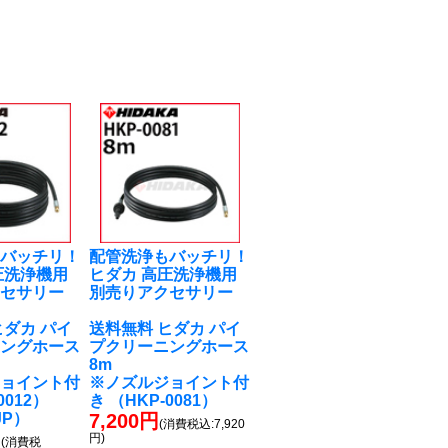
もバッチリ！
配管洗浄もバッチリ！
圧洗浄機用
ヒダカ 高圧洗浄機用
クセサリー
別売りアクセサリー
ヒダカ パイ
送料無料 ヒダカ パイ
ニングホース
プクリーニングホース
8m
ジョイント付
※ノズルジョイント付
0012）
き （HKP-0081）
JP）
7,200円
(消費税込:7,920
円
円)
(消費税