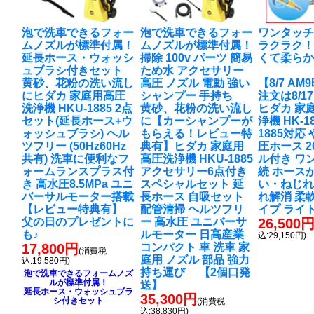
泡で洗車できるフォー
泡で洗車できるフォー
ワンタッ
ムノズルが標準付属！
ムノズルが標準付属！
ラクラク
延長ホース・ウォッシ
掃除 100v パーツ 簡易
くて柔ら
ュブラシ付きセット
ため水 アクセサリー
黄砂、花粉の洗い流し
高圧 ノズル 電動 強い
【8/7 A
に
ヒダカ 家庭用高圧
シャンプー 手持ち
注文は8/1
洗浄機 HKU-1885 2点
黄砂、花粉の洗い流し
ヒダカ 家
セット(延長ホース+ウ
に
【カーシャンプーが
浄機 HK-18
ォッシュブラシ) ヘル
もらえる！レビュー特
1885対応
ツフリー (50Hz60Hz
典有】ヒダカ 家庭用
圧ホース 2
共有) 洗車に便利なフ
高圧洗浄機 HKU-1885
ル付き ワ
ォームランスプラス付
アクセサリー6点付き
続 ホース
き 高水圧8.5MPa ユニ
スペシャルセット 延
い・ねじれ
バーサルモーター搭載
長ホース 自吸セット
れ解消 柔
【レビュー特典有】
配管清掃 ヘルツフリ
イプ ライ
父の日のプレゼントに
ー 高水圧 ユニバーサ
26,500
も♪
ルモーター 日高産業
込:29,150円)
17,800円
コンパクト 車 洗車 家
(消費税
庭用 ノズル 部品 強力
込:19,580円)
持ち運び 【2個口発
泡で洗車できるフォームノズ
ルが標準付属！
送】
延長ホース・ウォッシュブラ
35,300円
シ付きセット
(消費税
込:38,830円)