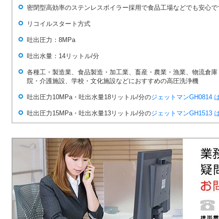
密閉型高効率のステンレスボイラー採用で食品工場などでも安心で
リコイルスタート方式
吐出圧力：8MPa
吐出水量：14リットル/分
各種工・製造業、食品製造・加工業、畜産・農業・漁業、物流倉庫
院・介護施設、学校・文化施設などにおすすめの高圧洗浄機
吐出圧力10MPa・吐出水量18リットル/分の
ジェットマンGH0814 
吐出圧力15MPa・吐出水量13リットル/分の
ジェットマンGH1513 