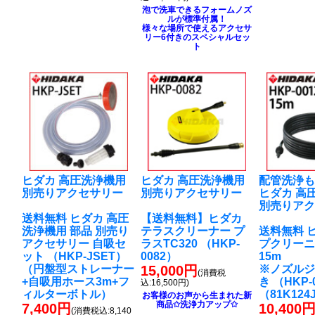
泡で洗車できるフォームノズ
ルが標準付属！
様々な場所で使えるアクセサ
リー6付きのスペシャルセッ
ト
ヒダカ 高圧洗浄機用
ヒダカ 高圧洗浄機用
配管洗浄
別売りアクセサリー
別売りアクセサリー
ヒダカ 高
別売りア
送料無料 ヒダカ 高圧
【送料無料】ヒダカ
洗浄機用 部品 別売り
テラスクリーナー プ
送料無料 
アクセサリー 自吸セ
ラスTC320 （HKP-
プクリー
ット （HKP-JSET）
0082）
15m
（円盤型ストレーナー
15,000円
※ノズル
(消費税
+自吸用ホース3m+フ
き （HKP-
込:16,500円)
ィルターボトル）
（81K124
お客様のお声から生まれた新
商品✩洗浄力アップ✩
7,400円
10,400
(消費税込:8,140