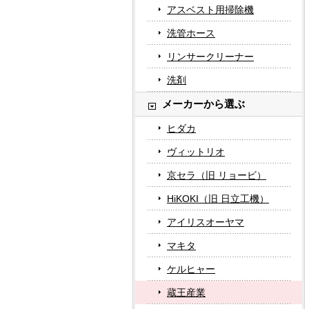
アスベスト用掃除機
洗管ホース
リンサークリーナー
洗剤
メーカーから選ぶ
ヒダカ
ヴィットリオ
京セラ（旧 リョービ）
HiKOKI（旧 日立工機）
アイリスオーヤマ
マキタ
ケルヒャー
蔵王産業