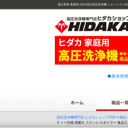
蔵王産業 業務用 200V温水高圧洗浄機 ジェットマンGH
◆熊本県熊
高圧洗浄機専門店 ヒダカショップTOP
>
商品
ティー仕様 高耐久 ステンレスボイラー 食