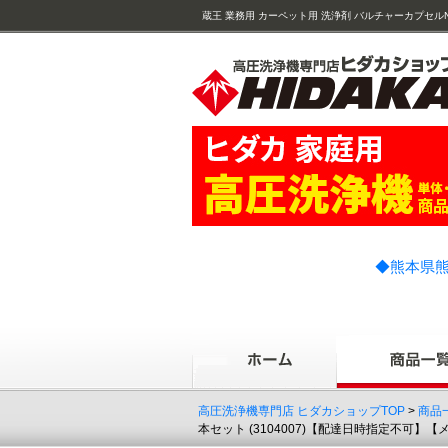
蔵王 業務用 カーペット用 洗浄剤 バルチャーカプセルNEO ( vul
)
◆熊本県熊
高圧洗浄機専門店 ヒダカショップTOP
>
商品
本セット (3104007)【配達日時指定不可】