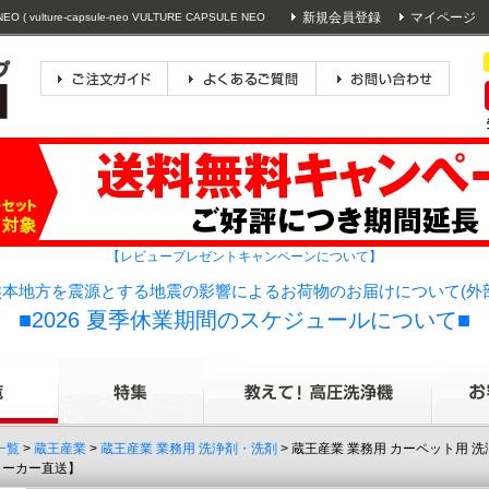
新規会員登録
マイページ
ture-capsule-neo VULTURE CAPSULE NEO
【レビュープレゼントキャンペーンについて】
本地方を震源とする地震の影響によるお荷物のお届けについて(外
■2026 夏季休業期間のスケジュールについて■
一覧
>
蔵王産業
>
蔵王産業 業務用 洗浄剤・洗剤
> 蔵王産業 業務用 カーペット用 
【メーカー直送】