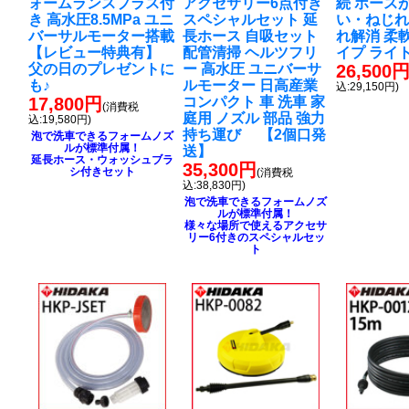
ォームランスプラス付
アクセサリー6点付き
続 ホース
き 高水圧8.5MPa ユニ
スペシャルセット 延
い・ねじれ
バーサルモーター搭載
長ホース 自吸セット
れ解消 柔
【レビュー特典有】
配管清掃 ヘルツフリ
イプ ライ
父の日のプレゼントに
ー 高水圧 ユニバーサ
26,500
も♪
ルモーター 日高産業
込:29,150円)
17,800円
コンパクト 車 洗車 家
(消費税
庭用 ノズル 部品 強力
込:19,580円)
持ち運び 【2個口発
泡で洗車できるフォームノズ
ルが標準付属！
送】
延長ホース・ウォッシュブラ
35,300円
シ付きセット
(消費税
込:38,830円)
泡で洗車できるフォームノズ
ルが標準付属！
様々な場所で使えるアクセサ
リー6付きのスペシャルセッ
ト