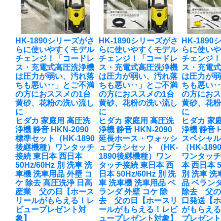
HK-1890シリーズがさ
HK-1890シリーズがさ
HK-189
らに使いやすくモデル
らに使いやすくモデル
らに使い
チェンジ！「コードレ
チェンジ！「コードレ
チェンジ
ス・充電式高圧洗浄機
ス・充電式高圧洗浄機
ス・充電
は圧力が弱い、汚れ落
は圧力が弱い、汚れ落
は圧力が
ちも悪い‥」とご不満
ちも悪い‥」とご不満
ちも悪い
の方におススメの1台
の方におススメの1台
の方におス
黄砂、花粉の洗い流し
黄砂、花粉の洗い流し
黄砂、花
に
に
に
ヒダカ 家庭用 高圧洗
ヒダカ 家庭用 高圧洗
ヒダカ 家
浄機 静音 HKN-2090
浄機 静音 HKN-2090
浄機 静音 H
標準セット（HK-1890
延長ホース・ウォッシ
スペシャ
後継機種）ワンタッチ
ュブラシセット （HK-
（HK-18
接続 東日本 西日本
1890後継機種）ワン
ワンタッチ
50Hz/60Hz 別 洗車 洗
タッチ接続 東日本 西
本 西日本 5
車機 洗車用品 外壁 コ
日本 50Hz/60Hz 別 洗
別 洗車 洗
ケ 除去 高圧洗浄 日高
車 洗車機 洗車用品 ベ
品 ベランダ
産業 父の日【ホース
ランダ 外壁 コケ 除
除去 父の
リールがもらえる！レ
去 父の日【ホースリ
口発送【
ビュープレゼント対
ールがもらえる！レビ
がもらえ
象】
ュープレゼント対象】
プレゼン