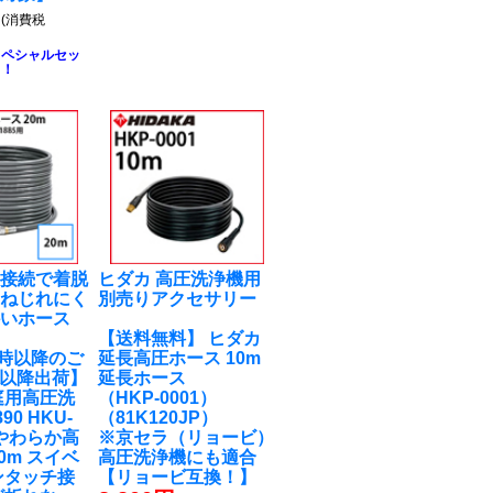
円
(消費税
スペシャルセッ
ト！
チ接続で着脱
ヒダカ 高圧洗浄機用
！ねじれにく
別売りアクセサリー
かいホース
【送料無料】 ヒダカ
M9時以降のご
延長高圧ホース 10m
7以降出荷】
延長ホース
庭用高圧洗
（HKP-0001）
90 HKU-
（81K120JP）
 やわらか高
※京セラ（リョービ）
0m スイベ
高圧洗浄機にも適合
ンタッチ接
【リョービ互換！】