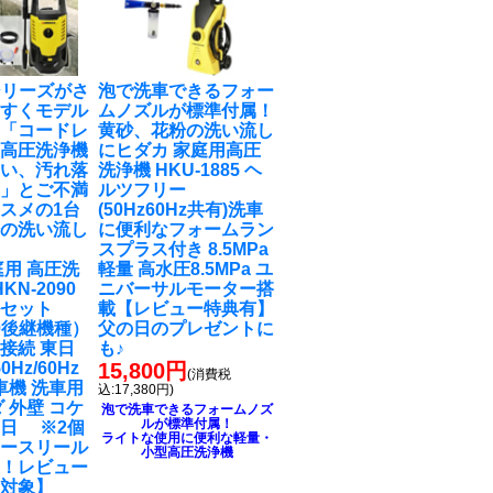
0シリーズがさ
泡で洗車できるフォー
やすくモデル
ムノズルが標準付属！
！「コードレ
黄砂、花粉の洗い流し
式高圧洗浄機
に
ヒダカ 家庭用高圧
弱い、汚れ落
洗浄機 HKU-1885 ヘ
‥」とご不満
ルツフリー
スメの1台
(50Hz60Hz共有)洗車
粉の洗い流し
に便利なフォームラン
スプラス付き 8.5MPa
庭用 高圧洗
軽量 高水圧8.5MPa ユ
KN-2090
ニバーサルモーター搭
ルセット
載【レビュー特典有】
90後継機種）
父の日のプレゼントに
接続 東日
も♪
0Hz/60Hz
15,800円
(消費税
車機 洗車用
込:17,380円)
 外壁 コケ
泡で洗車できるフォームノズ
ルが標準付属！
日 ※2個
ライトな使用に便利な軽量・
ホースリール
小型高圧洗浄機
る！レビュー
ト対象】