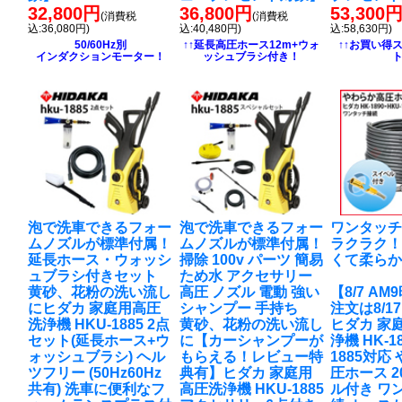
32,800円
36,800円
53,300
(消費税
(消費税
込:36,080円)
込:40,480円)
込:58,630円)
50/60Hz別
↑↑延長高圧ホース12m+ウォ
↑↑お買い得
インダクションモーター！
ッシュブラシ付き！
泡で洗車できるフォー
泡で洗車できるフォー
ワンタッ
ムノズルが標準付属！
ムノズルが標準付属！
ラクラク
延長ホース・ウォッシ
掃除 100v パーツ 簡易
くて柔ら
ュブラシ付きセット
ため水 アクセサリー
黄砂、花粉の洗い流し
高圧 ノズル 電動 強い
【8/7 A
に
ヒダカ 家庭用高圧
シャンプー 手持ち
注文は8/1
洗浄機 HKU-1885 2点
黄砂、花粉の洗い流し
ヒダカ 家
セット(延長ホース+ウ
に
【カーシャンプーが
浄機 HK-18
ォッシュブラシ) ヘル
もらえる！レビュー特
1885対応
ツフリー (50Hz60Hz
典有】ヒダカ 家庭用
圧ホース 2
共有) 洗車に便利なフ
高圧洗浄機 HKU-1885
ル付き ワ