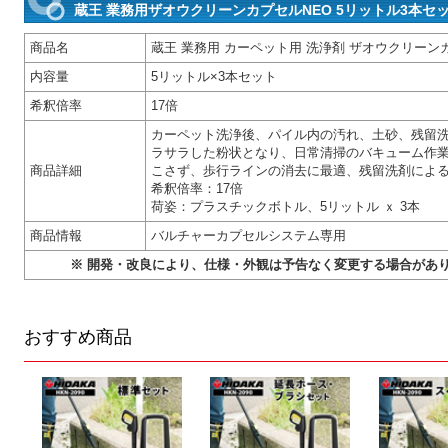
蔵王 業務用ザオウクリーンカプセルNEO 5リットル3本セッ
商品名
蔵王 業務用 カーペット用 洗浄剤 ザオウクリーンカ
内容量
5リットル×3本セット
希釈倍率
17倍
カーペット洗浄後、パイル内の汚れ、土砂、残留
ラサラした粉状となり、日常清掃のバキューム作
商品詳細
こさず、歩行ラインの消去に最適、残留洗剤によ
希釈倍率：17倍
荷姿：プラスチックボトル、5リットル ｘ 3本
商品情報
バルチャーカプセルシステム専用
※ 開発・改良により、仕様・外観は予告なく変更する場合があ
おすすめ商品