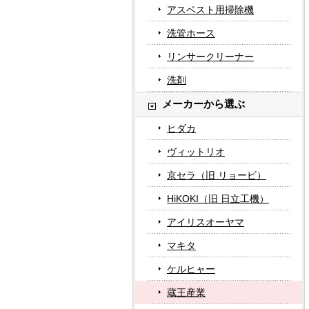
アスベスト用掃除機
洗管ホース
リンサークリーナー
洗剤
メーカーから選ぶ
ヒダカ
ヴィットリオ
京セラ（旧 リョービ）
HiKOKI（旧 日立工機）
アイリスオーヤマ
マキタ
ケルヒャー
蔵王産業