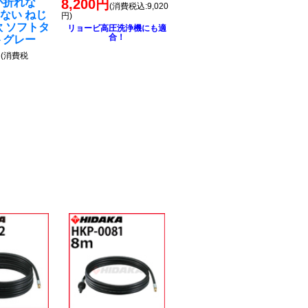
が折れな
8,200円
(消費税込:9,020
ない ねじ
円)
軟 ソフトタ
リョービ高圧洗浄機にも適
合！
トグレー
円
(消費税