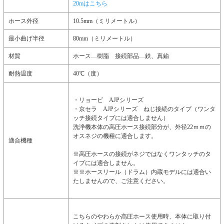
20mはこちら
ホース外径
10.5mm（ミリメートル）
最小曲げ半径
80mm（ミリメートル）
材質
ホース…樹脂 接続部品…鉄、真鍮
耐熱温度
40℃（度）
・リョービ AJPシリーズ
・京セラ AJPシリーズ ねじ接続のタイプ（ワンタ
ッチ接続タイプには適合しません）
洗浄機本体の高圧ホース接続部分が、外径22ｍｍの
オスネジの機種に適合します。
適合機種
※高圧ホースの接続がネジではなくワンタッチのタ
イプには適合しません。
※※ホースリール（ドラム）内蔵モデルには適合い
たしませんので、ご注意ください。
こちらのやわらか高圧ホース使用時、本体に取り付