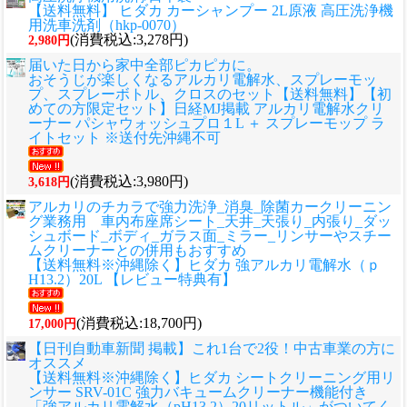
【送料無料】 ヒダカ カーシャンプー 2L原液 高圧洗浄機
用洗車洗剤（hkp-0070）
(消費税込:3,278円)
2,980円
届いた日から家中全部ピカピカに。
おそうじが楽しくなるアルカリ電解水、スプレーモッ
プ、スプレーボトル、クロスのセット
【送料無料】【初
めての方限定セット】日経MJ掲載 アルカリ電解水クリ
ーナー パシャウォッシュプロ１L ＋ スプレーモップ ラ
イトセット ※送付先沖縄不可
(消費税込:3,980円)
3,618円
アルカリのチカラで強力洗浄_消臭_除菌カークリーニン
グ業務用 車内布座席シート_天井_天張り_内張り_ダッ
シュボード_ボディ_ガラス面_ミラー_リンサーやスチー
ムクリーナーとの併用もおすすめ
【送料無料※沖縄除く】ヒダカ 強アルカリ電解水（ｐ
H13.2）20L 【レビュー特典有】
(消費税込:18,700円)
17,000円
【日刊自動車新聞 掲載】これ1台で2役！中古車業の方に
オススメ
【送料無料※沖縄除く】ヒダカ シートクリーニング用リ
ンサー SRV-01C 強力バキュームクリーナー機能付き
「強アルカリ電解水（pH13.2）20リットル」がついてく