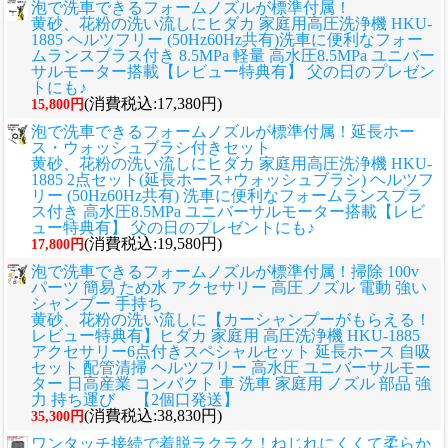
泡で洗車できるフォームノズルが標準付属！
黄砂、花粉の洗い流しに
ヒダカ 家庭用高圧洗浄機 HKU-
1885 ヘルツフリー (50Hz60Hz共有)洗車に便利なフォー
ムランスプラス付き 8.5MPa 軽量 高水圧8.5MPa ユニバー
サルモーター搭載【レビュー特典有】 父の日のプレゼン
トにも♪
(消費税込:17,380円)
15,800円
泡で洗車できるフォームノズルが標準付属！延長ホー
ス・ウォッシュブラシ付きセット
黄砂、花粉の洗い流しに
ヒダカ 家庭用高圧洗浄機 HKU-
1885 2点セット(延長ホース+ウォッシュブラシ) ヘルツフ
リー (50Hz60Hz共有) 洗車に便利なフォームランスプラ
ス付き 高水圧8.5MPa ユニバーサルモーター搭載【レビ
ュー特典有】 父の日のプレゼントにも♪
(消費税込:19,580円)
17,800円
泡で洗車できるフォームノズルが標準付属！掃除 100v
パーツ 簡易 ため水 アクセサリー 高圧 ノズル 電動 強い
シャンプー 手持ち
黄砂、花粉の洗い流しに
【カーシャンプーがもらえる！
レビュー特典有】ヒダカ 家庭用 高圧洗浄機 HKU-1885
アクセサリー6点付きスペシャルセット 延長ホース 自吸
セット 配管清掃 ヘルツフリー 高水圧 ユニバーサルモー
ター 日高産業 コンパクト 車 洗車 家庭用 ノズル 部品 強
力 持ち運び 【2個口発送】
(消費税込:38,830円)
35,300円
ワンタッチ接続で着脱ラクラク！ねじれにくくて柔らか