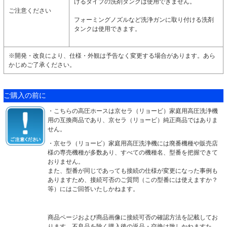
けるタイプの洗剤タンクは使用できません。
ご注意ください
フォーミングノズルなど洗浄ガンに取り付ける洗剤
タンクは使用できます。
※開発・改良により、仕様・外観は予告なく変更する場合があります。あら
かじめご了承ください。
ご購入の前に
・こちらの高圧ホースは京セラ（リョービ）家庭用高圧洗浄機
用の互換商品であり、京セラ（リョービ）純正商品ではありま
せん。
・京セラ（リョービ）家庭用高圧洗浄機には廃番機種や販売店
様の専売機種が多数あり、すべての機種名、型番を把握できて
おりません。
また、型番が同じであっても接続の仕様が変更になった事例も
ありますため、接続可否のご質問（この型番には使えますか？
等）にはご回答いたしかねます。
商品ページおよび商品画像に接続可否の確認方法を記載してお
ります。不良品を除く購入後の返品・交換は致しかねますた