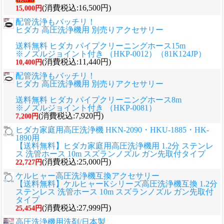
(消費税込:16,500円)
15,000円
配管洗浄もバッチリ！
ヒダカ 高圧洗浄機用 別売りアクセサリー
送料無料 ヒダカ パイプクリーニングホース15m
※ノズルジョイント付き （HKP-0012）（81K124JP）
(消費税込:11,440円)
10,400円
配管洗浄もバッチリ！
ヒダカ 高圧洗浄機用 別売りアクセサリー
送料無料 ヒダカ パイプクリーニングホース8m
※ノズルジョイント付き （HKP-0081）
(消費税込:7,920円)
7,200円
ヒダカ家庭用高圧洗浄機 HKN-2090・HKU-1885・HK-
1890用
【送料無料】ヒダカ家庭用高圧洗浄機用 1.2分 ステンレ
ス 洗管ホース 10m スズランノズル ガン先取付タイプ
(消費税込:25,000円)
22,727円
ケルヒャー高圧洗浄機互換アクセサリー
【送料無料】ケルヒャーKシリーズ高圧洗浄機互換 1.2分
ステンレス 洗管ホース 10m スズランノズル ガン先取付
タイプ
(消費税込:27,999円)
25,454円
高圧洗浄機用洗剤/日本製