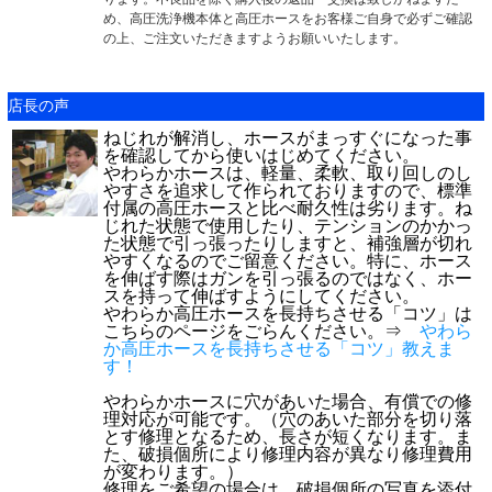
め、高圧洗浄機本体と高圧ホースをお客様ご自身で必ずご確認
の上、ご注文いただきますようお願いいたします。
店長の声
ねじれが解消し、ホースがまっすぐになった事
を確認してから使いはじめてください。
やわらかホースは、
軽量、柔軟、取り回しのし
やすさを追求して作られておりますので、標準
付属の高圧ホースと比べ耐久性は劣ります。ね
じれた状態で使用したり、テンションのかかっ
た状態で引っ張ったりしますと、補強層が切れ
やすくなるのでご留意ください。特に、ホース
を伸ばす際はガンを引っ張るのではなく、ホー
スを持って伸ばすようにしてください。
やわらか高圧ホースを長持ちさせる「コツ」は
こちらのページをごらんください。⇒
やわら
か高圧ホースを長持ちさせる「コツ」教えま
す！
やわらかホースに穴があいた場合、有償での修
理対応が可能です。（穴のあいた部分を切り落
とす修理となるため、長さが短くなります。ま
た、破損個所により修理内容が異なり修理費用
が変わります。）
修理をご希望の場合は、破損個所の写真を添付