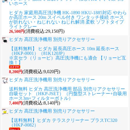
いホース
ヒダカ 家庭用高圧洗浄機 HK-1890 HKU-1885対応 やわら
か高圧ホース 20m スイベル付き ワンタッチ接続 ホース
が折れない・ねじれない ねじれ解消 柔軟 ソフトタイプ
ライトグレー
(消費税込:29,150円)
26,500円
ヒダカ 高圧洗浄機用 別売りアクセサリー
【送料無料】 ヒダカ 延長高圧ホース 10m 延長ホース
（HKP-0001）（81K120JP）
※京セラ（リョービ）高圧洗浄機にも適合 【リョービ互
換！】
(消費税込:9,020円)
8,200円
ヒダカ 高圧洗浄機用 別売りアクセサリー
送料無料 ヒダカ 高圧洗浄機用 部品 別売りアクセサリー
自吸セット （HKP-JSET）（円盤型ストレーナー+自吸用
ホース3m+フィルターボトル）
(消費税込:8,140円)
7,400円
ヒダカ 高圧洗浄機用 別売りアクセサリー
【送料無料】ヒダカ テラスクリーナー プラスTC320
（HKP-0082）