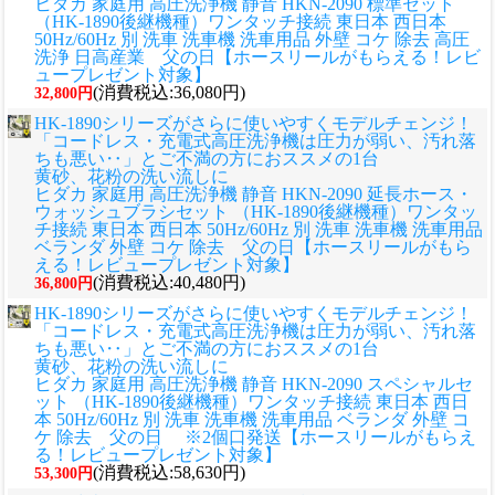
ヒダカ 家庭用 高圧洗浄機 静音 HKN-2090 標準セット
（HK-1890後継機種）ワンタッチ接続 東日本 西日本
50Hz/60Hz 別 洗車 洗車機 洗車用品 外壁 コケ 除去 高圧
洗浄 日高産業 父の日【ホースリールがもらえる！レビ
ュープレゼント対象】
(消費税込:36,080円)
32,800円
HK-1890シリーズがさらに使いやすくモデルチェンジ！
「コードレス・充電式高圧洗浄機は圧力が弱い、汚れ落
ちも悪い‥」とご不満の方におススメの1台
黄砂、花粉の洗い流しに
ヒダカ 家庭用 高圧洗浄機 静音 HKN-2090 延長ホース・
ウォッシュブラシセット （HK-1890後継機種）ワンタッ
チ接続 東日本 西日本 50Hz/60Hz 別 洗車 洗車機 洗車用品
ベランダ 外壁 コケ 除去 父の日【ホースリールがもら
える！レビュープレゼント対象】
(消費税込:40,480円)
36,800円
HK-1890シリーズがさらに使いやすくモデルチェンジ！
「コードレス・充電式高圧洗浄機は圧力が弱い、汚れ落
ちも悪い‥」とご不満の方におススメの1台
黄砂、花粉の洗い流しに
ヒダカ 家庭用 高圧洗浄機 静音 HKN-2090 スペシャルセ
ット （HK-1890後継機種）ワンタッチ接続 東日本 西日
本 50Hz/60Hz 別 洗車 洗車機 洗車用品 ベランダ 外壁 コ
ケ 除去 父の日 ※2個口発送【ホースリールがもらえ
る！レビュープレゼント対象】
(消費税込:58,630円)
53,300円