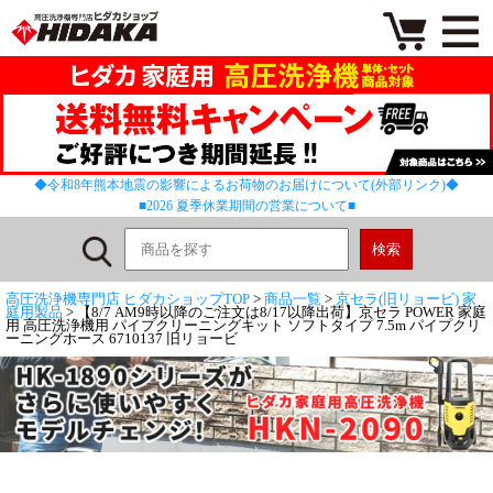
◆令和8年熊本地震の影響によるお荷物のお届けについて(外部リンク)◆
■2026 夏季休業期間の営業について■
高圧洗浄機専門店 ヒダカショップTOP
>
商品一覧
>
京セラ(旧リョービ) 家
庭用製品
> 【8/7 AM9時以降のご注文は8/17以降出荷】京セラ POWER 家庭
用 高圧洗浄機用 パイプクリーニングキット ソフトタイプ 7.5m パイプクリ
ーニングホース 6710137 旧リョービ