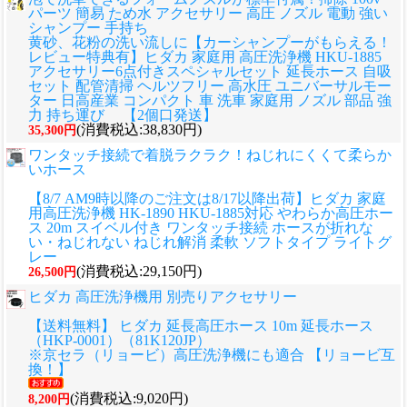
パーツ 簡易 ため水 アクセサリー 高圧 ノズル 電動 強い
シャンプー 手持ち
黄砂、花粉の洗い流しに
【カーシャンプーがもらえる！
レビュー特典有】ヒダカ 家庭用 高圧洗浄機 HKU-1885
アクセサリー6点付きスペシャルセット 延長ホース 自吸
セット 配管清掃 ヘルツフリー 高水圧 ユニバーサルモー
ター 日高産業 コンパクト 車 洗車 家庭用 ノズル 部品 強
力 持ち運び 【2個口発送】
(消費税込:38,830円)
35,300円
ワンタッチ接続で着脱ラクラク！ねじれにくくて柔らか
いホース
【8/7 AM9時以降のご注文は8/17以降出荷】ヒダカ 家庭
用高圧洗浄機 HK-1890 HKU-1885対応 やわらか高圧ホー
ス 20m スイベル付き ワンタッチ接続 ホースが折れな
い・ねじれない ねじれ解消 柔軟 ソフトタイプ ライトグ
レー
(消費税込:29,150円)
26,500円
ヒダカ 高圧洗浄機用 別売りアクセサリー
【送料無料】 ヒダカ 延長高圧ホース 10m 延長ホース
（HKP-0001）（81K120JP）
※京セラ（リョービ）高圧洗浄機にも適合 【リョービ互
換！】
(消費税込:9,020円)
8,200円