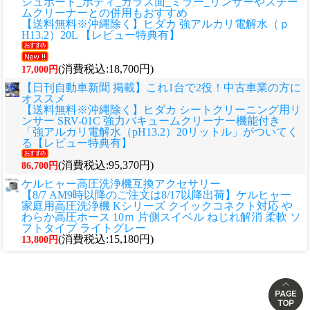
シュボード_ボディ_ガラス面_ミラー_リンサーやスチー
ムクリーナーとの併用もおすすめ
【送料無料※沖縄除く】ヒダカ 強アルカリ電解水（ｐ
H13.2）20L 【レビュー特典有】
(消費税込:18,700円)
17,000円
【日刊自動車新聞 掲載】これ1台で2役！中古車業の方に
オススメ
【送料無料※沖縄除く】ヒダカ シートクリーニング用リ
ンサー SRV-01C 強力バキュームクリーナー機能付き
「強アルカリ電解水（pH13.2）20リットル」がついてく
る【レビュー特典有】
(消費税込:95,370円)
86,700円
ケルヒャー高圧洗浄機互換アクセサリー
【8/7 AM9時以降のご注文は8/17以降出荷】ケルヒャー
家庭用高圧洗浄機 Kシリーズ クイックコネクト対応 や
わらか高圧ホース 10ｍ 片側スイベル ねじれ解消 柔軟 ソ
フトタイプ ライトグレー
(消費税込:15,180円)
13,800円