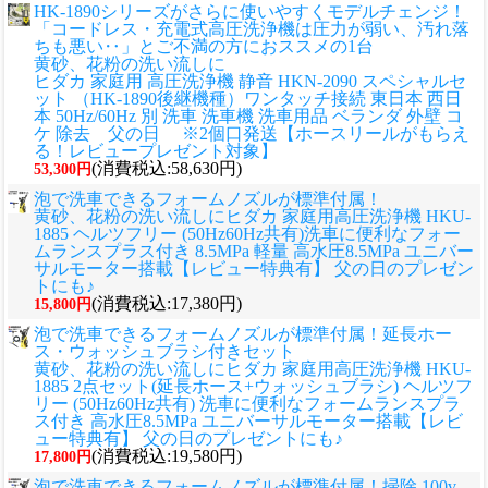
HK-1890シリーズがさらに使いやすくモデルチェンジ！
「コードレス・充電式高圧洗浄機は圧力が弱い、汚れ落
ちも悪い‥」とご不満の方におススメの1台
黄砂、花粉の洗い流しに
ヒダカ 家庭用 高圧洗浄機 静音 HKN-2090 スペシャルセ
ット （HK-1890後継機種）ワンタッチ接続 東日本 西日
本 50Hz/60Hz 別 洗車 洗車機 洗車用品 ベランダ 外壁 コ
ケ 除去 父の日 ※2個口発送【ホースリールがもらえ
る！レビュープレゼント対象】
(消費税込:58,630円)
53,300円
泡で洗車できるフォームノズルが標準付属！
黄砂、花粉の洗い流しに
ヒダカ 家庭用高圧洗浄機 HKU-
1885 ヘルツフリー (50Hz60Hz共有)洗車に便利なフォー
ムランスプラス付き 8.5MPa 軽量 高水圧8.5MPa ユニバー
サルモーター搭載【レビュー特典有】 父の日のプレゼン
トにも♪
(消費税込:17,380円)
15,800円
泡で洗車できるフォームノズルが標準付属！延長ホー
ス・ウォッシュブラシ付きセット
黄砂、花粉の洗い流しに
ヒダカ 家庭用高圧洗浄機 HKU-
1885 2点セット(延長ホース+ウォッシュブラシ) ヘルツフ
リー (50Hz60Hz共有) 洗車に便利なフォームランスプラ
ス付き 高水圧8.5MPa ユニバーサルモーター搭載【レビ
ュー特典有】 父の日のプレゼントにも♪
(消費税込:19,580円)
17,800円
泡で洗車できるフォームノズルが標準付属！掃除 100v