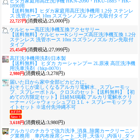
ヒダカ家庭用高圧洗浄機 HKN-2090・HKU-1885・HK-
1890用
【送料無料】ヒダカ家庭用高圧洗浄機用 1.2分 ステンレ
ス 洗管ホース 10m スズランノズル ガン先取付タイプ
(消費税込:25,000円)
22,727円
ケルヒャー高圧洗浄機互換アクセサリー
【送料無料】ケルヒャーKシリーズ高圧洗浄機互換 1.2分
ステンレス 洗管ホース 10m スズランノズル ガン先取付
タイプ
(消費税込:27,999円)
25,454円
高圧洗浄機用洗剤/日本製
【送料無料】 ヒダカ カーシャンプー 2L原液 高圧洗浄機
用洗車洗剤（hkp-0070）
(消費税込:3,278円)
2,980円
届いた日から家中全部ピカピカに。
おそうじが楽しくなるアルカリ電解水、スプレーモッ
プ、スプレーボトル、クロスのセット
【送料無料】【初
めての方限定セット】日経MJ掲載 アルカリ電解水クリ
ーナー パシャウォッシュプロ１L ＋ スプレーモップ ラ
イトセット ※送付先沖縄不可
(消費税込:3,980円)
3,618円
アルカリのチカラで強力洗浄_消臭_除菌カークリーニン
グ業務用 車内布座席シート_天井_天張り_内張り_ダッ