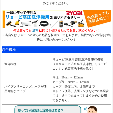
めご了承ください。
何点買っても
送料
は同じ！ぜひまとめてお買い求めください！
※当店ではリョービの全ての商品を取り扱っております。掲載のない商品もお気
軽にお問い合わせください！
適合機種
リョービ 家庭用 高圧洗浄機 現行機種
適合機種
（※リョービ温水高圧洗浄機、リョービ
エンジン式高圧洗浄機を除く）
内径：30mm ～ 125mm
カーブ径：50mm ～ 125mm
パイプクリーニングホースが使
カーブ：90度以内、２箇所まで
用可能なパイプ
※トイレ便器、洗面シンクなどのS字配管
では、途中で止まってしまうためご使用
できません。