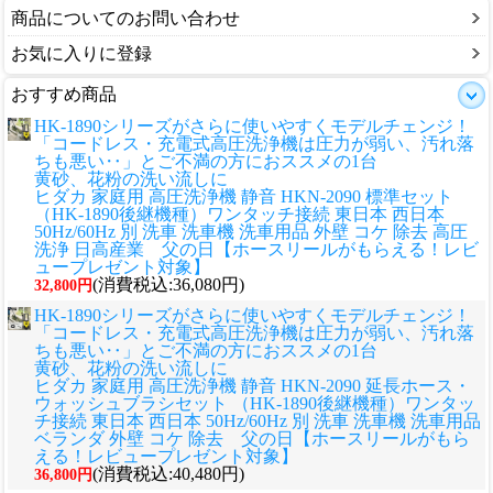
商品についてのお問い合わせ
お気に入りに登録
おすすめ商品
HK-1890シリーズがさらに使いやすくモデルチェンジ！
「コードレス・充電式高圧洗浄機は圧力が弱い、汚れ落
ちも悪い‥」とご不満の方におススメの1台
黄砂、花粉の洗い流しに
ヒダカ 家庭用 高圧洗浄機 静音 HKN-2090 標準セット
（HK-1890後継機種）ワンタッチ接続 東日本 西日本
50Hz/60Hz 別 洗車 洗車機 洗車用品 外壁 コケ 除去 高圧
洗浄 日高産業 父の日【ホースリールがもらえる！レビ
ュープレゼント対象】
(消費税込:36,080円)
32,800円
HK-1890シリーズがさらに使いやすくモデルチェンジ！
「コードレス・充電式高圧洗浄機は圧力が弱い、汚れ落
ちも悪い‥」とご不満の方におススメの1台
黄砂、花粉の洗い流しに
ヒダカ 家庭用 高圧洗浄機 静音 HKN-2090 延長ホース・
ウォッシュブラシセット （HK-1890後継機種）ワンタッ
チ接続 東日本 西日本 50Hz/60Hz 別 洗車 洗車機 洗車用品
ベランダ 外壁 コケ 除去 父の日【ホースリールがもら
える！レビュープレゼント対象】
(消費税込:40,480円)
36,800円