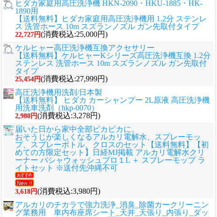
ヒダカ家庭用高圧洗浄機 HKN-2090・HKU-1885・HK-
1890用
【送料無料】ヒダカ家庭用高圧洗浄機用 1.2分 ステンレ
ス 洗管ホース 10m スズランノズル ガン先取付タイプ
(消費税込:25,000円)
22,727円
ケルヒャー高圧洗浄機互換アクセサリー
【送料無料】ケルヒャーKシリーズ高圧洗浄機互換 1.2分
ステンレス 洗管ホース 10m スズランノズル ガン先取付
タイプ
(消費税込:27,999円)
25,454円
高圧洗浄機用洗剤/日本製
【送料無料】 ヒダカ カーシャンプー 2L原液 高圧洗浄機
用洗車洗剤（hkp-0070）
(消費税込:3,278円)
2,980円
届いた日から家中全部ピカピカに。
おそうじが楽しくなるアルカリ電解水、スプレーモッ
プ、スプレーボトル、クロスのセット
【送料無料】【初
めての方限定セット】日経MJ掲載 アルカリ電解水クリ
ーナー パシャウォッシュプロ１L ＋ スプレーモップ ラ
イトセット ※送付先沖縄不可
(消費税込:3,980円)
3,618円
アルカリのチカラで強力洗浄_消臭_除菌カークリーニン
グ業務用 車内布座席シート_天井_天張り_内張り_ダッ