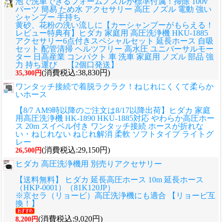
泡で洗車できるフォームノズルが標準付属！掃除 100v
パーツ 簡易 ため水 アクセサリー 高圧 ノズル 電動 強い
シャンプー 手持ち
黄砂、花粉の洗い流しに
【カーシャンプーがもらえる！
レビュー特典有】ヒダカ 家庭用 高圧洗浄機 HKU-1885
アクセサリー6点付きスペシャルセット 延長ホース 自吸
セット 配管清掃 ヘルツフリー 高水圧 ユニバーサルモー
ター 日高産業 コンパクト 車 洗車 家庭用 ノズル 部品 強
力 持ち運び 【2個口発送】
(消費税込:38,830円)
35,300円
ワンタッチ接続で着脱ラクラク！ねじれにくくて柔らか
いホース
【8/7 AM9時以降のご注文は8/17以降出荷】ヒダカ 家庭
用高圧洗浄機 HK-1890 HKU-1885対応 やわらか高圧ホー
ス 20m スイベル付き ワンタッチ接続 ホースが折れな
い・ねじれない ねじれ解消 柔軟 ソフトタイプ ライトグ
レー
(消費税込:29,150円)
26,500円
ヒダカ 高圧洗浄機用 別売りアクセサリー
【送料無料】 ヒダカ 延長高圧ホース 10m 延長ホース
（HKP-0001）（81K120JP）
※京セラ（リョービ）高圧洗浄機にも適合 【リョービ互
換！】
(消費税込:9,020円)
8,200円