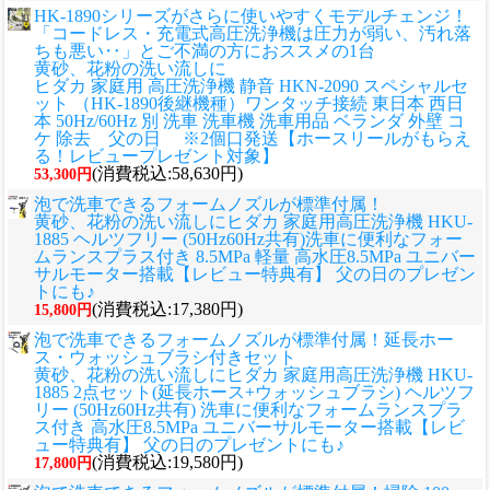
HK-1890シリーズがさらに使いやすくモデルチェンジ！
「コードレス・充電式高圧洗浄機は圧力が弱い、汚れ落
ちも悪い‥」とご不満の方におススメの1台
黄砂、花粉の洗い流しに
ヒダカ 家庭用 高圧洗浄機 静音 HKN-2090 スペシャルセ
ット （HK-1890後継機種）ワンタッチ接続 東日本 西日
本 50Hz/60Hz 別 洗車 洗車機 洗車用品 ベランダ 外壁 コ
ケ 除去 父の日 ※2個口発送【ホースリールがもらえ
る！レビュープレゼント対象】
(消費税込:58,630円)
53,300円
泡で洗車できるフォームノズルが標準付属！
黄砂、花粉の洗い流しに
ヒダカ 家庭用高圧洗浄機 HKU-
1885 ヘルツフリー (50Hz60Hz共有)洗車に便利なフォー
ムランスプラス付き 8.5MPa 軽量 高水圧8.5MPa ユニバー
サルモーター搭載【レビュー特典有】 父の日のプレゼン
トにも♪
(消費税込:17,380円)
15,800円
泡で洗車できるフォームノズルが標準付属！延長ホー
ス・ウォッシュブラシ付きセット
黄砂、花粉の洗い流しに
ヒダカ 家庭用高圧洗浄機 HKU-
1885 2点セット(延長ホース+ウォッシュブラシ) ヘルツフ
リー (50Hz60Hz共有) 洗車に便利なフォームランスプラ
ス付き 高水圧8.5MPa ユニバーサルモーター搭載【レビ
ュー特典有】 父の日のプレゼントにも♪
(消費税込:19,580円)
17,800円