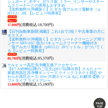
シュボード_ボディ_ガラス面_ミラー_リンサーやスチー
ムクリーナーとの併用もおすすめ
【送料無料※沖縄除く】ヒダカ 強アルカリ電解水（ｐ
H13.2）20L 【レビュー特典有】
(消費税込:18,700円)
17,000円
【日刊自動車新聞 掲載】これ1台で2役！中古車業の方に
オススメ
【送料無料※沖縄除く】ヒダカ シートクリーニング用リ
ンサー SRV-01C 強力バキュームクリーナー機能付き
「強アルカリ電解水（pH13.2）20リットル」がついてく
る【レビュー特典有】
(消費税込:95,370円)
86,700円
ケルヒャー高圧洗浄機互換アクセサリー
【8/7 AM9時以降のご注文は8/17以降出荷】ケルヒャー
家庭用高圧洗浄機 Kシリーズ クイックコネクト対応 や
わらか高圧ホース 10ｍ 片側スイベル ねじれ解消 柔軟 ソ
フトタイプ ライトグレー
(消費税込:15,180円)
13,800円