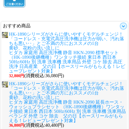
おすすめ商品
HK-1890シリーズがさらに使いやすくモデルチェンジ！
「コードレス・充電式高圧洗浄機は圧力が弱い、汚れ落
ちも悪い‥」とご不満の方におススメの1台
黄砂、花粉の洗い流しに
ヒダカ 家庭用 高圧洗浄機 静音 HKN-2090 標準セット
（HK-1890後継機種）ワンタッチ接続 東日本 西日本
50Hz/60Hz 別 洗車 洗車機 洗車用品 外壁 コケ 除去 高圧
洗浄 日高産業 父の日【ホースリールがもらえる！レビ
ュープレゼント対象】
(消費税込:36,080円)
32,800円
HK-1890シリーズがさらに使いやすくモデルチェンジ！
「コードレス・充電式高圧洗浄機は圧力が弱い、汚れ落
ちも悪い‥」とご不満の方におススメの1台
黄砂、花粉の洗い流しに
ヒダカ 家庭用 高圧洗浄機 静音 HKN-2090 延長ホース・
ウォッシュブラシセット （HK-1890後継機種）ワンタッ
チ接続 東日本 西日本 50Hz/60Hz 別 洗車 洗車機 洗車用品
ベランダ 外壁 コケ 除去 父の日【ホースリールがもら
える！レビュープレゼント対象】
(消費税込:40,480円)
36,800円