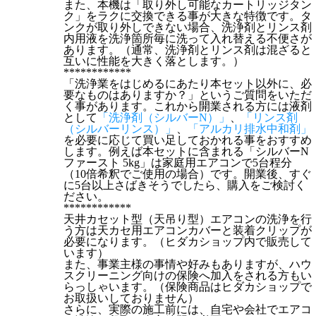
また、本機は「取り外し可能なカートリッジタン
ク」をラクに交換できる事が大きな特徴です。タ
ンクが取り外しできない場合、洗浄剤とリンス剤
内用液を洗浄箇所毎に洗って入れ替える不便さが
あります。（通常、洗浄剤とリンス剤は混ざると
互いに性能を大きく落とします。）
************
「洗浄業をはじめるにあたり本セット以外に、必
要なものはありますか？」というご質問をいただ
く事があります。これから開業される方には液剤
として
「洗浄剤（シルバーN）」
、
「リンス剤
（シルバーリンス）」
、
「アルカリ排水中和剤」
を必要に応じて買い足しておかれる事をおすすめ
します。例えば本セットに含まれる「シルバーN
ファースト 5kg」は家庭用エアコンで5台程分
（10倍希釈でご使用の場合）です。開業後、すぐ
に5台以上さばきそうでしたら、購入をご検討く
ださい。
************
天井カセット型（天吊り型）エアコンの洗浄を行
う方は天カセ用エアコンカバーと装着クリップが
必要になります。（ヒダカショップ内で販売して
います）
また、事業主様の事情や好みもありますが、ハウ
スクリーニング向けの保険へ加入をされる方もい
らっしゃいます。（保険商品はヒダカショップで
お取扱いしておりません）
さらに、実際の施工前には、自宅や会社でエアコ