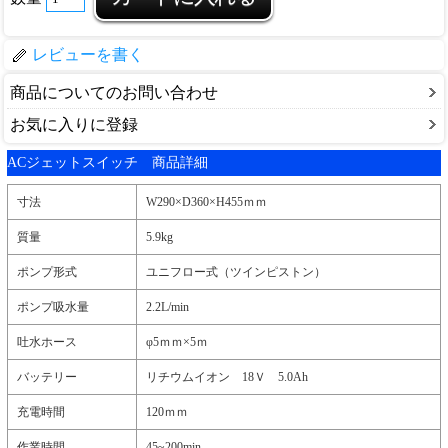
レビューを書く
商品についてのお問い合わせ
お気に入りに登録
ACジェットスイッチ 商品詳細
寸法
W290×D360×H455ｍｍ
質量
5.9kg
ポンプ形式
ユニフロー式（ツインピストン）
ポンプ吸水量
2.2L/min
吐水ホース
φ5ｍｍ×5ｍ
バッテリー
リチウムイオン 18Ｖ 5.0Ah
充電時間
120ｍｍ
作業時間
45~200min