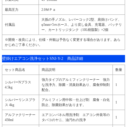
最高圧力
2.0ＭＰａ
大孫の手ノズル、レバーコック2型、肩掛けバンド、
付属品
φ5mm×5ｍホース、より戻し金具、充電器、バッテリ
ー、カートリッジタンク（10L樹脂製）×2個
※開発・改良により、仕様・外観は予告なく変更する場合があります。あら
かじめご了承ください。
壁掛けエアコン洗浄セットSNJ-Y-2 商品詳細
セット商品名
商品説明
数量
強力タイプのアルミフィンクリーナー 強力
シルバーNプラス
な洗浄力、除菌・消臭効果あり、腐食抑制剤
1
4.5kg
配合。
シルバーリンスプラ
アルミフィン用中和・仕上げ剤 腐食・白化
1
ス 4kg
防止、除菌効果があります。
アルファクリーナー
エアコンパネル用洗浄剤 エアコン外装等の
1
450ml
タバコのヤニ、油汚れの洗浄