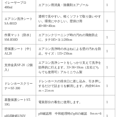
イレーサープロ
エアコン用消臭・除菌剤エアゾール
1
480ml
透明で見やすい。軽くソフトで取り扱いやす
エアコン洗浄シート
い。環境にやさしい。壁掛け用
1
SA-801D
40×88×40cm
作業マット［防水］
エアコンクリーニング時の汚れの飛散防止
1
SM-B50D
に。タテ185×ヨコ200cm
壁保護シート［中］
エアコン洗浄時の水はねによる壁の汚れを防
1
AL20
止。サイズ：135×250cm
エアコン洗浄シートをしっかり支えて洗浄を
支持金具SP-20（2個
効率的に行えます。33×36×10cm（左右どち
1
入）
らでも使用可）アルミニウム製
ドレンホースの排水口に差し込み、引き押し
ドレンホースクリー
するだけで詰まりを解消します。内径Φ14ｍ
1
ナーSF-300
ｍ～21ｍｍ
基盤保護シートST-
電装部分の養生に使用します。
1
10G
pH確認用 中和処理時のpHの確認 9ｍｍ×6
pH試験紙UNIV
1