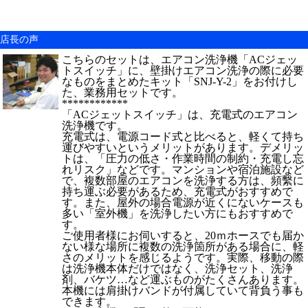
店長の声
こちらのセットは、エアコン洗浄機「ACジェッ
トスイッチ」に、壁掛けエアコン洗浄の際に必要
なものをまとめたキット「SNJ-Y-2」をお付けし
た、業務用セットです。
************
「ACジェットスイッチ」は、充電式のエアコン
洗浄機です。
充電式は、電源コード式と比べると、軽くて持ち
運びやすいというメリットがあります。デメリッ
トは、「圧力の低さ・作業時間の制約・充電し忘
れリスク」などです。マンションや宿泊施設など
で、複数部屋のエアコンを洗浄する方は、頻繫に
持ち運ぶ必要があるため、充電式がおすすめで
す。また、屋外の場合電源が近くにないケースも
多い「室外機」を洗浄したい方にもおすすめで
す。
ご使用者様にお伺いすると、20ｍホースでも届か
ない様な場所に複数の洗浄箇所がある場合に、軽
さのメリットを感じるようです。実際、移動の際
は洗浄機本体だけではなく、洗浄セット、洗浄
剤、バケツ…など運ぶものがたくさんあります。
本機には肩掛けバンドが付属していて背負う事も
できます。