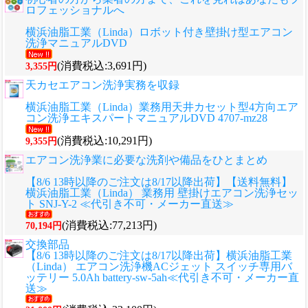
ロフェッショナルへ
横浜油脂工業（Linda）ロボット付き壁掛け型エアコン
洗浄マニュアルDVD
(消費税込:3,691円)
3,355円
天カセエアコン洗浄実務を収録
横浜油脂工業（Linda）業務用天井カセット型4方向エア
コン洗浄エキスパートマニュアルDVD 4707-mz28
(消費税込:10,291円)
9,355円
エアコン洗浄業に必要な洗剤や備品をひとまとめ
【8/6 13時以降のご注文は8/17以降出荷】【送料無料】
横浜油脂工業（Linda） 業務用 壁掛けエアコン洗浄セッ
ト SNJ-Y-2 ≪代引き不可・メーカー直送≫
(消費税込:77,213円)
70,194円
交換部品
【8/6 13時以降のご注文は8/17以降出荷】横浜油脂工業
（Linda） エアコン洗浄機ACジェット スイッチ専用バ
ッテリー 5.0Ah battery-sw-5ah≪代引き不可・メーカー直
送≫