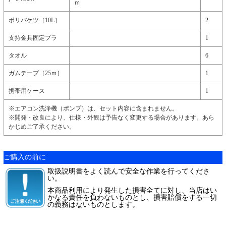
ｍ
ポリバケツ［10L］
2
支持金具固定プラ
1
タオル
6
ガムテープ［25ｍ］
1
携帯用ケース
1
※エアコン洗浄機（ポンプ）は、セット内容に含まれません。
※開発・改良により、仕様・外観は予告なく変更する場合があります。あら
かじめご了承ください。
ご購入の前に
取扱説明書をよく読んで安全な作業を行ってくださ
い。
本商品利用により発生した損害全てに対し、当店はい
かなる責任を負わないものとし、損害賠償をする一切
の義務はないものとします。