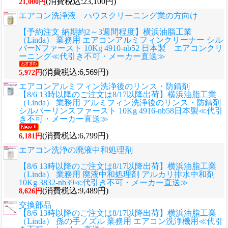
(消費税込:23,100円)
21,000円
エアコン洗浄液 ハウスクリーニング業の方向け
【予約注文 納期約2～3週間程度】横浜油脂工業
（Linda） 業務用 エアコンアルミフィンクリーナー シル
バーNファースト 10Kg 4910-nb52 日本製 エアコンクリ
ーニング≪代引き不可・メーカー直送≫
(消費税込:6,569円)
5,972円
エアコンアルミフィン洗浄後のリンス・防錆剤
【8/6 13時以降のご注文は8/17以降出荷】横浜油脂工業
（Linda） 業務用 アルミフィン洗浄後のリンス・防錆剤
シルバーリンスファースト 10Kg 4916-nb58日本製≪代引
き不可・メーカー直送≫
(消費税込:6,799円)
6,181円
エアコン洗浄の廃液中和処理剤
【8/6 13時以降のご注文は8/17以降出荷】横浜油脂工業
（Linda） 業務用 廃液中和処理剤 アルカリ排水中和剤
10Kg 3832-nb39≪代引き不可・メーカー直送≫
(消費税込:9,489円)
8,626円
交換部品
【8/6 13時以降のご注文は8/17以降出荷】横浜油脂工業
（Linda） 孫の手ノズル 業務用 エアコン洗浄機用≪代引