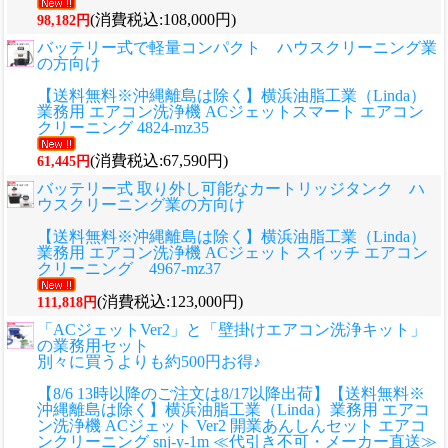
(消費税込:108,000円)
98,182円
バッテリー式で軽量コンパクト ハウスクリーニング業
の方向け
【送料無料※沖縄離島は除く】横浜油脂工業（Linda）
業務用 エアコン洗浄機 ACジェットスマート エアコン
クリーニング 4824-mz35
(消費税込:67,590円)
61,445円
バッテリー式 取り外し可能なカートリッジタンク ハ
ウスクリーニング業の方向け
【送料無料※沖縄離島は除く】横浜油脂工業（Linda）
業務用 エアコン洗浄機 ACジェット スイッチ エアコン
クリーニング 4967-mz37
(消費税込:123,000円)
111,818円
「ACジェットVer2」と「壁掛けエアコン洗浄キット」
の業務用セット
別々に買うよりも約500円お得♪
【8/6 13時以降のご注文は8/17以降出荷】【送料無料※
沖縄離島は除く】横浜油脂工業（Linda）業務用 エアコ
ン洗浄機 ACジェット Ver2 開業あんしんセット エアコ
ンクリーニング snj-y-1m ≪代引き不可・メーカー直送≫