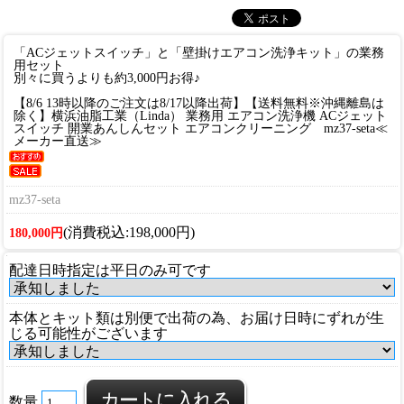
「ACジェットスイッチ」と「壁掛けエアコン洗浄キット」の業務
用セット
別々に買うよりも約3,000円お得♪
【8/6 13時以降のご注文は8/17以降出荷】【送料無料※沖縄離島は
除く】横浜油脂工業（Linda） 業務用 エアコン洗浄機 ACジェット
スイッチ 開業あんしんセット エアコンクリーニング mz37-seta≪
メーカー直送≫
mz37-seta
(消費税込:198,000円)
180,000円
配達日時指定は平日のみ可です
本体とキット類は別便で出荷の為、お届け日時にずれが生
じる可能性がございます
数量