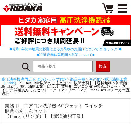
◆令和8年熊本地震の影響によるお荷物のお届けについて(外部リンク)◆
■2026 夏季休業期間の営業について■
高圧洗浄機専門店 ヒダカショップTOP
>
商品一覧
>
その他
>
横浜油脂工業
（Linda）
> 【8/6 13時以降のご注文は8/17以降出荷】【送料無料※沖縄離
島は除く】横浜油脂工業（Linda） 業務用 エアコン洗浄機 ACジェット ス
イッチ 開業あんしんセット エアコンクリーニング mz37-seta≪メーカー直
送≫
業務用 エアコン洗浄機 ACジェット スイッチ
開業あんしんセット
【Linda（リンダ）】【横浜油脂工業】