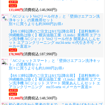
(消費税込:146,960円)
133,600円
「ACジェットVer2リール付き」と「壁掛けエアコン洗
浄キット」の業務用セット
別々に買うよりも約3000円お得♪
【8/6 13時以降のご注文は8/17以降出荷】【送料無料※
沖縄離島は除く】横浜油脂工業（Linda）業務用 エアコ
ン洗浄機 ACジェット Ver2 リール付き 開業あんしんセ
ット エアコンクリーニング mz34-seta ≪代引き不可・メ
ーカー直送≫
(消費税込:187,990円)
170,900円
「ACジェットスマート」と「壁掛けエアコン洗浄キッ
ト」の業務用セット
別々に買うよりも約3,000円お得♪
【8/6 13時以降のご注文は8/17以降出荷】【送料無料※
沖縄離島は除く】横浜油脂工業（Linda）業務用 エアコ
ン洗浄機 ACジェット スマート 開業あんしんセット エ
アコンクリーニング mz35-seta ≪メーカー直送≫
(消費税込:148,500円)
135,000円
初心者の方から業者の方まで、これを見ればあなたもプ