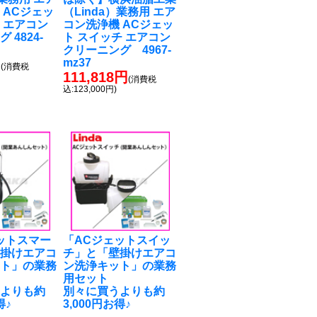
 ACジェッ
（Linda）業務用 エア
 エアコン
コン洗浄機 ACジェッ
 4824-
ト スイッチ エアコン
クリーニング 4967-
円
mz37
(消費税
111,818円
(消費税
込:123,000円)
ットスマー
「ACジェットスイッ
壁掛けエアコ
チ」と「壁掛けエアコ
ット」の業務
ン洗浄キット」の業務
用セット
うよりも約
別々に買うよりも約
得♪
3,000円お得♪