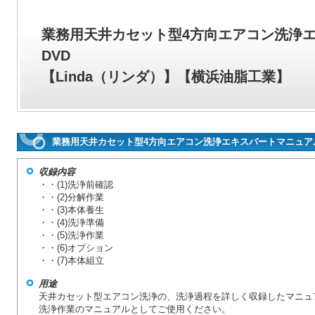
業務用天井カセット型4方向エアコン洗浄
DVD
【Linda（リンダ）】【横浜油脂工業】
業務用天井カセット型4方向エアコン洗浄エキスパートマニュア
収録内容
・・(1)洗浄前確認
・・(2)分解作業
・・(3)本体養生
・・(4)洗浄準備
・・(5)洗浄作業
・・(6)オプション
・・(7)本体組立
用途
天井カセット型エアコン洗浄の、洗浄過程を詳しく収録したマニュ
洗浄作業のマニュアルとしてご使用ください。