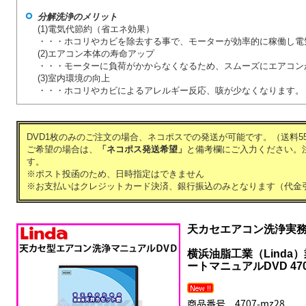
分解洗浄のメリット
(1)電気代節約（省エネ効果）
・・・ホコリやカビを除去する事で、モーターが効率的に稼働し電
(2)エアコン本体の寿命アップ
・・・モーターに負荷がかからなくなるため、スムーズにエアコン
(3)室内環境の向上
・・・ホコリやカビによるアレルギー反応、咳が少なくなります。
DVD1枚のみのご注文の場合、ネコポスでの発送が可能です。（送料55
ご希望の場合は、
「ネコポス発送希望」
と備考欄にご入力ください。
す。
※ポスト投函のため、日時指定はできません
※お支払いはクレジットカード決済、銀行振込のみとなります（代金
天カセエアコン洗浄実
横浜油脂工業（Lind
ートマニュアルDVD 4707
商品番号 4707-mz28