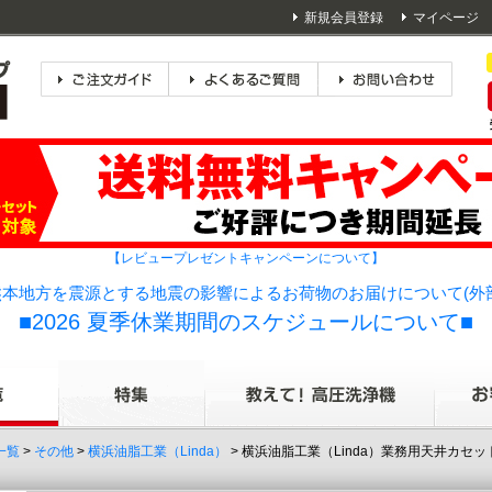
新規会員登録
マイページ
【レビュープレゼントキャンペーンについて】
本地方を震源とする地震の影響によるお荷物のお届けについて(外
■2026 夏季休業期間のスケジュールについて■
一覧
>
その他
>
横浜油脂工業（Linda）
> 横浜油脂工業（Linda）業務用天井カ