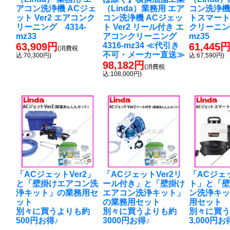
アコン洗浄機 ACジェ
（Linda）業務用 エア
コン洗浄機
ット Ver2 エアコンク
コン洗浄機 ACジェッ
トスマート
リーニング 4314-
ト Ver2 リール付き エ
クリーニング
mz33
アコンクリーニング
mz35
63,909円
4316-mz34 ≪代引き
61,445
(消費税
不可・メーカー直送≫
込:70,300円)
込:67,590円)
98,182円
(消費税
込:108,000円)
「ACジェットVer2」
「ACジェットVer2リ
「ACジェ
と「壁掛けエアコン洗
ール付き」と「壁掛け
ト」と「
浄キット」の業務用セ
エアコン洗浄キット」
ン洗浄キ
ット
の業務用セット
用セット
別々に買うよりも約
別々に買うよりも約
別々に買
500円お得♪
3000円お得♪
3,000円お