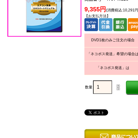
9,355円
(消費税込:10,291円
【お支払方法】
DVD1枚のみご注文の場合
「ネコポス発送」希望の場合
「ネコポス発送」は
数量