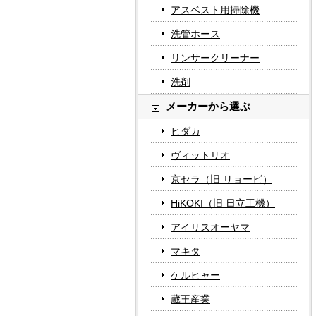
アスベスト用掃除機
洗管ホース
リンサークリーナー
洗剤
メーカーから選ぶ
ヒダカ
ヴィットリオ
京セラ（旧 リョービ）
HiKOKI（旧 日立工機）
アイリスオーヤマ
マキタ
ケルヒャー
蔵王産業