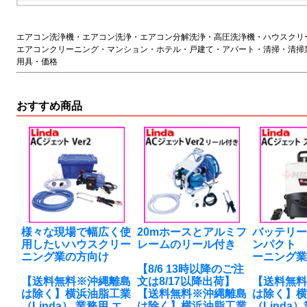
エアコン洗浄機・エアコン洗浄・エアコン分解洗浄・高圧洗浄機・ハウスクリ
エアコンクリーニング・マンション・ホテル・戸建て・アパート・清掃・清掃
用具・価格
おすすめ商品
様々な現場で幅広く使
20mホースとアルミフ
バッテリ
用したいハウスクリー
レームのリール付き
ンパクト
ニング業の方向け
ーニング
【8/6 13時以降のご注
【送料無料※沖縄離島
文は8/17以降出荷】
【送料無
は除く】横浜油脂工業
【送料無料※沖縄離島
は除く】
（Linda） 業務用 エ
は除く】横浜油脂工業
（Linda