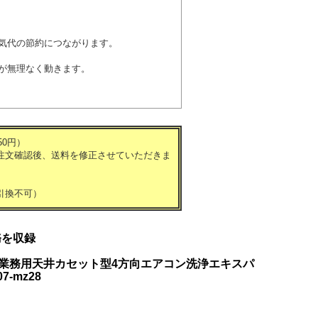
気代の節約につながります。
が無理なく動きます。
0円）
注文確認後、送料を修正させていただきま
引換不可）
務を収録
a）業務用天井カセット型4方向エアコン洗浄エキスパ
-mz28